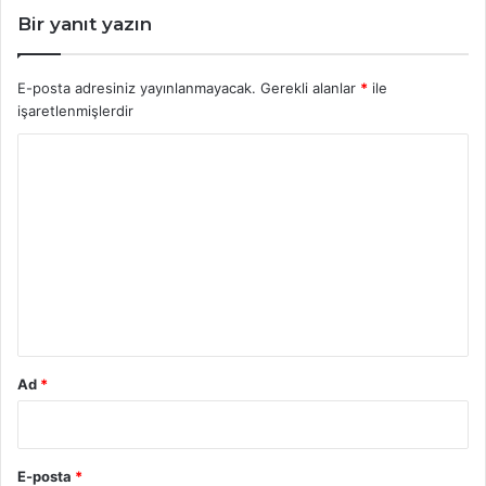
Bir yanıt yazın
E-posta adresiniz yayınlanmayacak.
Gerekli alanlar
*
ile
işaretlenmişlerdir
Y
o
r
u
m
*
Ad
*
E-posta
*