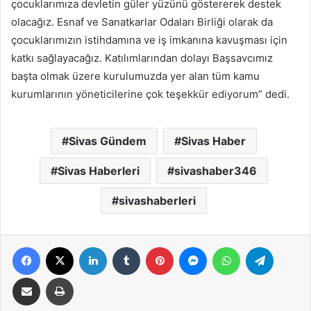
çocuklarımıza devletin güler yüzünü göstererek destek
olacağız. Esnaf ve Sanatkarlar Odaları Birliği olarak da
çocuklarımızın istihdamına ve iş imkanına kavuşması için
katkı sağlayacağız. Katılımlarından dolayı Başsavcımız
başta olmak üzere kurulumuzda yer alan tüm kamu
kurumlarının yöneticilerine çok teşekkür ediyorum” dedi.
Sivas Gündem
Sivas Haber
Sivas Haberleri
sivashaber346
sivashaberleri
Facebook
X
LinkedIn
Tumblr
Pinterest
Messenger
WhatsApp
Telegra
E-Posta ile paylaş
Yazdır