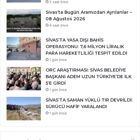
2 saat önce
Sivas’ta Bugün Aramızdan Ayrılanlar –
08 Ağustos 2026
4 saat önce
SİVAS’TA YASA DIŞI BAHİS
OPERASYONU: 7,6 MİLYON LİRALIK
PARA HAREKETLİLİĞİ TESPİT EDİLDİ
1 gün önce
ORC ARAŞTIRMASI: SİVAS BELEDİYE
BAŞKANI ADEM UZUN TÜRKİYE’DE İLK
5’E GİRDİ
1 gün önce
SİVAS’TA SAMAN YÜKLÜ TIR DEVRİLDİ:
SÜRÜCÜ HAFİF YARALANDI
1 gün önce