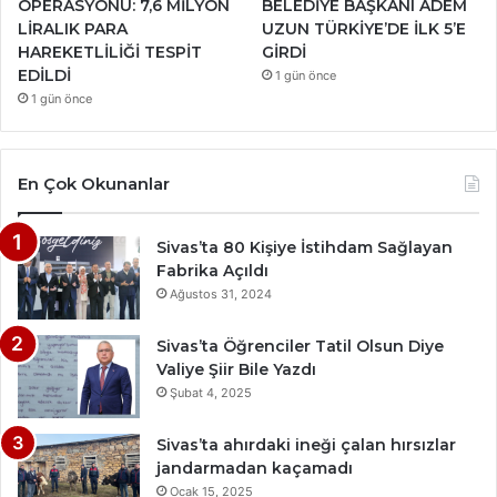
OPERASYONU: 7,6 MİLYON
BELEDİYE BAŞKANI ADEM
LİRALIK PARA
UZUN TÜRKİYE’DE İLK 5’E
HAREKETLİLİĞİ TESPİT
GİRDİ
EDİLDİ
1 gün önce
1 gün önce
En Çok Okunanlar
Sivas’ta 80 Kişiye İstihdam Sağlayan
Fabrika Açıldı
Ağustos 31, 2024
Sivas’ta Öğrenciler Tatil Olsun Diye
Valiye Şiir Bile Yazdı
Şubat 4, 2025
Sivas’ta ahırdaki ineği çalan hırsızlar
jandarmadan kaçamadı
Ocak 15, 2025