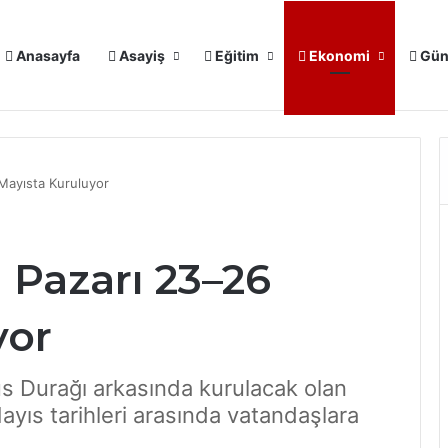
Anasayfa
Asayiş
Eğitim
Ekonomi
Gün
BASRİ ÇOBAN’DAN TMO’YA ÇAĞRI: “ÇİFTÇİMİZ MAĞDUR EDİLMESİN”
Mayısta Kuruluyor
 Pazarı 23–26
yor
üs Durağı arkasında kurulacak olan
yıs tarihleri arasında vatandaşlara