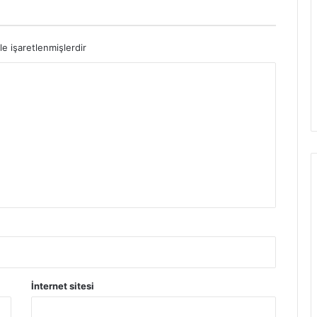
le işaretlenmişlerdir
İnternet sitesi