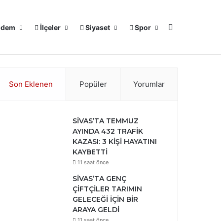
Arama yap ..
dem
İlçeler
Siyaset
Spor
℃
Facebook
X
YouTube
Instagram
17
Sivas
Son Eklenen
Popüler
Yorumlar
SİVAS’TA TEMMUZ
AYINDA 432 TRAFİK
KAZASI: 3 KİŞİ HAYATINI
KAYBETTİ
11 saat önce
SİVAS’TA GENÇ
ÇİFTÇİLER TARIMIN
GELECEĞİ İÇİN BİR
ARAYA GELDİ
11 saat önce