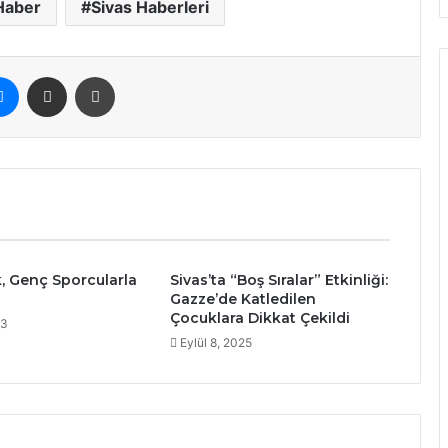
Haber
Sivas Haberleri
erest
Messenger
E-Posta ile paylaş
Yazdır
k, Genç Sporcularla
Sivas’ta “Boş Sıralar” Etkinliği:
Gazze’de Katledilen
Çocuklara Dikkat Çekildi
23
Eylül 8, 2025