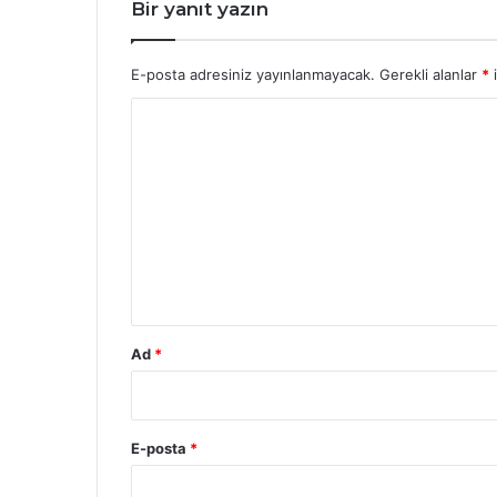
Bir yanıt yazın
E-posta adresiniz yayınlanmayacak.
Gerekli alanlar
*
i
Y
o
r
u
m
*
Ad
*
E-posta
*