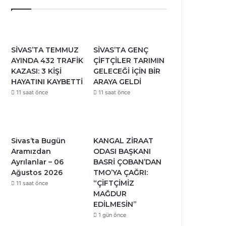
SİVAS’TA TEMMUZ
SİVAS’TA GENÇ
AYINDA 432 TRAFİK
ÇİFTÇİLER TARIMIN
KAZASI: 3 KİŞİ
GELECEĞİ İÇİN BİR
HAYATINI KAYBETTİ
ARAYA GELDİ
11 saat önce
11 saat önce
Sivas’ta Bugün
KANGAL ZİRAAT
Aramızdan
ODASI BAŞKANI
Ayrılanlar – 06
BASRİ ÇOBAN’DAN
Ağustos 2026
TMO’YA ÇAĞRI:
“ÇİFTÇİMİZ
11 saat önce
MAĞDUR
EDİLMESİN”
1 gün önce