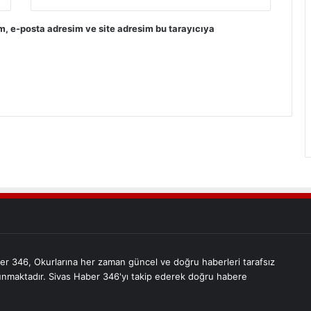
m, e-posta adresim ve site adresim bu tarayıcıya
er 346, Okurlarına her zaman güncel ve doğru haberleri tarafsız
unmaktadır. Sivas Haber 346'yı takip ederek doğru habere