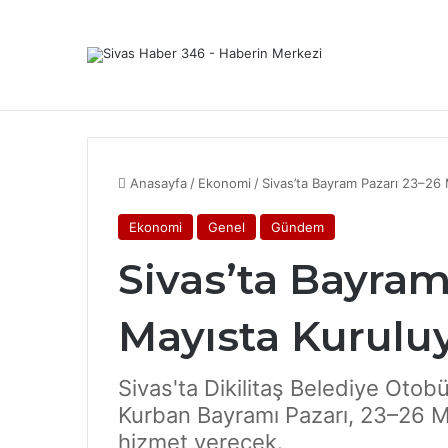
Son Dakika Haberleri
KANGAL ZİRAAT ODASI BAŞKANI 
Anasayfa
/
Ekonomi
/
Sivas’ta Bayram Pazarı 23–26 
Ekonomi
Genel
Gündem
Sivas’ta Bayram
Mayısta Kurulu
Sivas'ta Dikilitaş Belediye Otob
Kurban Bayramı Pazarı, 23–26 Ma
hizmet verecek.