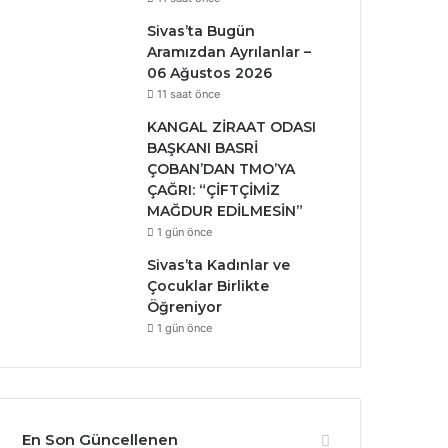
Sivas’ta Bugün
Aramızdan Ayrılanlar –
06 Ağustos 2026
11 saat önce
KANGAL ZİRAAT ODASI
BAŞKANI BASRİ
ÇOBAN’DAN TMO’YA
ÇAĞRI: “ÇİFTÇİMİZ
MAĞDUR EDİLMESİN”
1 gün önce
Sivas’ta Kadınlar ve
Çocuklar Birlikte
Öğreniyor
1 gün önce
En Son Güncellenen