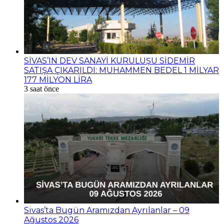
SİVAS’IN DEV SANAYİ KURULUŞU SİDEMİR
SATIŞA ÇIKARILDI: MUHAMMEN BEDEL 1 MİLYAR
177 MİLYON LİRA
3 saat önce
Sivas’ta Bugün Aramızdan Ayrılanlar – 09
Ağustos 2026