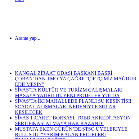
Arama yap ...
Son Dakika Haberleri
KANGAL ZİRAAT ODASI BAŞKANI BASRİ
ÇOBAN’DAN TMO’YA ÇAĞRI: “ÇİFTÇİMİZ MAĞDUR
EDİLMESİN”
SİVAS’TA KÜLTÜR VE TURİZM ÇALIŞMALARI
MASAYA YATIRILDI: YENİ PROJELER YOLDA
SİVAS’TA İKİ MAHALLEDE PLANLI SU KESİNTİSİ!
SCADA ÇALIŞMALARI NEDENİYLE SULAR
KESİLECEK
SİVAS TİCARET BORSASI, TOBB AKREDİTASYON
SERTİFİKASI ALMAYA HAK KAZANDI
MUSTAFA EKEN GÜRÜN’DE STSO ÜYELERİYLE
BULUŞTU: “YARIM KALAN PROJELERİ