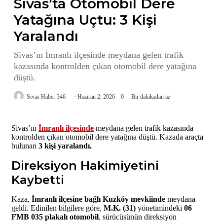
Sivas’ta Otomobil Dere
Yatağına Uçtu: 3 Kişi
Yaralandı
Sivas’ın İmranlı ilçesinde meydana gelen trafik
kazasında kontrolden çıkan otomobil dere yatağına
düştü.
Sivas Haber 346
Haziran 2, 2026
0
Bir dakikadan az
Sivas’ın
İmranlı ilçesinde
meydana gelen trafik kazasında
kontrolden çıkan otomobil dere yatağına düştü. Kazada araçta
bulunan
3 kişi yaralandı.
Direksiyon Hakimiyetini
Kaybetti
Kaza,
İmranlı ilçesine bağlı Kuzköy mevkiinde
meydana
geldi. Edinilen bilgilere göre,
M.K. (31)
yönetimindeki
06
FMB 035 plakalı otomobil
, sürücüsünün direksiyon