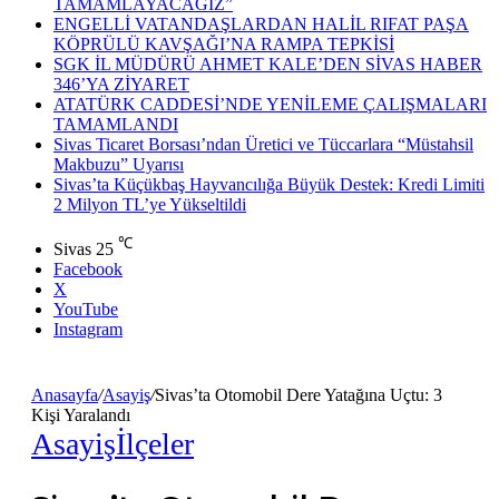
TAMAMLAYACAĞIZ”
ENGELLİ VATANDAŞLARDAN HALİL RIFAT PAŞA
KÖPRÜLÜ KAVŞAĞI’NA RAMPA TEPKİSİ
SGK İL MÜDÜRÜ AHMET KALE’DEN SİVAS HABER
346’YA ZİYARET
ATATÜRK CADDESİ’NDE YENİLEME ÇALIŞMALARI
TAMAMLANDI
Sivas Ticaret Borsası’ndan Üretici ve Tüccarlara “Müstahsil
Makbuzu” Uyarısı
Sivas’ta Küçükbaş Hayvancılığa Büyük Destek: Kredi Limiti
2 Milyon TL’ye Yükseltildi
℃
Sivas
25
Facebook
X
YouTube
Instagram
Anasayfa
/
Asayiş
/
Sivas’ta Otomobil Dere Yatağına Uçtu: 3
Kişi Yaralandı
Asayiş
İlçeler