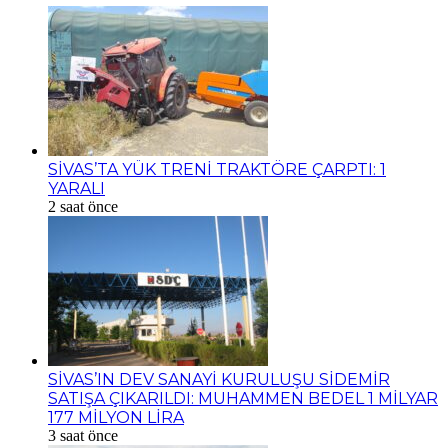
SİVAS’TA YÜK TRENİ TRAKTÖRE ÇARPTI: 1
YARALI
2 saat önce
SİVAS’IN DEV SANAYİ KURULUŞU SİDEMİR
SATIŞA ÇIKARILDI: MUHAMMEN BEDEL 1 MİLYAR
177 MİLYON LİRA
3 saat önce