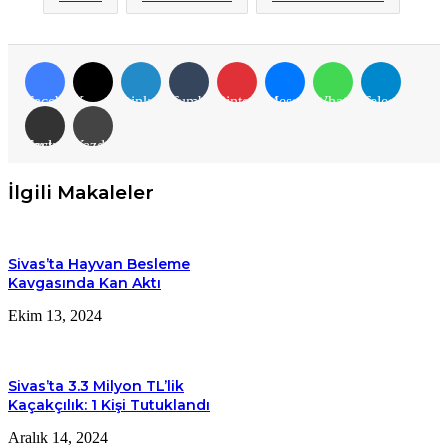
Facebook
X
LinkedIn
Tumblr
Pinterest
Messenger
WhatsApp
Telegram
E-Posta ile paylaş
Yazdır
İlgili Makaleler
Sivas’ta Hayvan Besleme
Kavgasında Kan Aktı
Ekim 13, 2024
Sivas’ta 3.3 Milyon TL’lik
Kaçakçılık: 1 Kişi Tutuklandı
Aralık 14, 2024