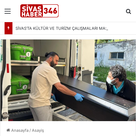
Menü
Ar
SİVAS’TA KÜLTÜR VE TURİZM ÇALIŞMALARI MASAYA YATIRILDI: YENİ PROJELER YOLDA
Anasayfa
/
Asayiş