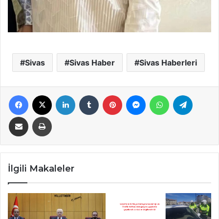
Sivas
Sivas Haber
Sivas Haberleri
Facebook
X
LinkedIn
Tumblr
Pinterest
Messenger
WhatsApp
Telegra
E-Posta ile paylaş
Yazdır
İlgili Makaleler