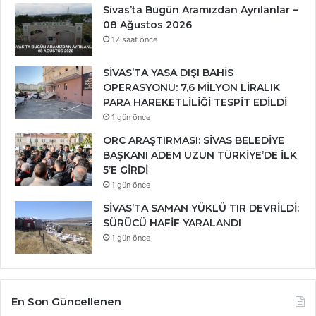
Sivas’ta Bugün Aramızdan Ayrılanlar –
08 Ağustos 2026
12 saat önce
SİVAS’TA YASA DIŞI BAHİS
OPERASYONU: 7,6 MİLYON LİRALIK
PARA HAREKETLİLİĞİ TESPİT EDİLDİ
1 gün önce
ORC ARAŞTIRMASI: SİVAS BELEDİYE
BAŞKANI ADEM UZUN TÜRKİYE’DE İLK
5’E GİRDİ
1 gün önce
SİVAS’TA SAMAN YÜKLÜ TIR DEVRİLDİ:
SÜRÜCÜ HAFİF YARALANDI
1 gün önce
En Son Güncellenen