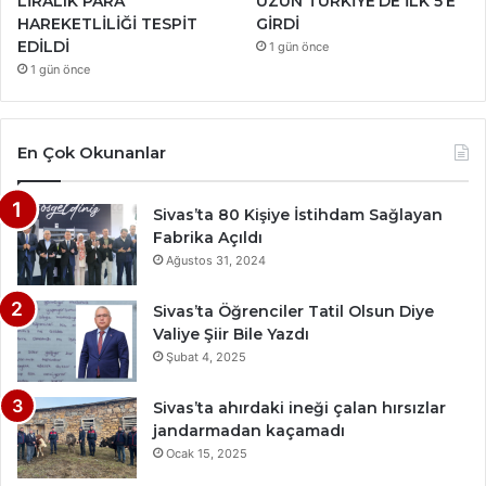
LİRALIK PARA
UZUN TÜRKİYE’DE İLK 5’E
HAREKETLİLİĞİ TESPİT
GİRDİ
EDİLDİ
1 gün önce
1 gün önce
En Çok Okunanlar
Sivas’ta 80 Kişiye İstihdam Sağlayan
Fabrika Açıldı
Ağustos 31, 2024
Sivas’ta Öğrenciler Tatil Olsun Diye
Valiye Şiir Bile Yazdı
Şubat 4, 2025
Sivas’ta ahırdaki ineği çalan hırsızlar
jandarmadan kaçamadı
Ocak 15, 2025