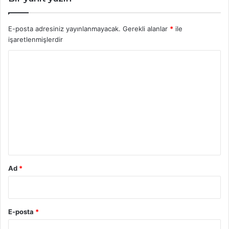
E-posta adresiniz yayınlanmayacak.
Gerekli alanlar
*
ile
işaretlenmişlerdir
Y
o
r
u
m
*
Ad
*
E-posta
*