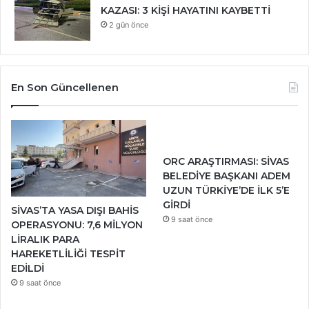
KAZASI: 3 KİŞİ HAYATINI KAYBETTİ
2 gün önce
En Son Güncellenen
ORC ARAŞTIRMASI: SİVAS
BELEDİYE BAŞKANI ADEM
UZUN TÜRKİYE’DE İLK 5’E
GİRDİ
SİVAS’TA YASA DIŞI BAHİS
9 saat önce
OPERASYONU: 7,6 MİLYON
LİRALIK PARA
HAREKETLİLİĞİ TESPİT
EDİLDİ
9 saat önce