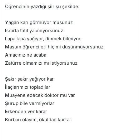
Öğrencinin yazdığı şiir şu şekilde:
Y
ağan karı görmüyor musunuz
I
srarla tatil yapmıyorsunuz
L
apa lapa yağıyor, dinmek bilmiyor,
M
asum öğrencileri hiç mi düşünmüyorsunuz
A
macınız ne acaba
Z
atürre olmamızı mı istiyorsunuz
Ş
akır şakır yağıyor kar
İ
laçlarımızı topladılar
M
uayene edecek doktor mu var
Ş
urup bile vermiyorlar
E
rkenden ver karar
K
urban olayım, okuldan kurtar.