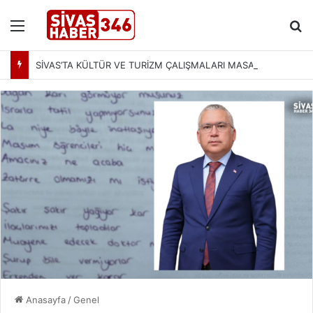
Menü
Ar
SİVAS’TA KÜLTÜR VE TURİZM ÇALIŞMALARI MASAYA YATIRILDI: YENİ PROJELER YOLDA
Anasayfa
/
Genel