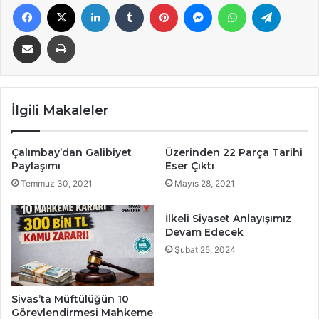
Facebook
X
LinkedIn
Tumblr
Pinterest
Messenger
WhatsApp
Telegra
E-Posta ile paylaş
Yazdır
İlgili Makaleler
Çalımbay’dan Galibiyet
Üzerinden 22 Parça Tarihi
Paylaşımı
Eser Çıktı
Temmuz 30, 2021
Mayıs 28, 2021
İlkeli Siyaset Anlayışımız
Devam Edecek
Şubat 25, 2024
Sivas’ta Müftülüğün 10
Görevlendirmesi Mahkeme