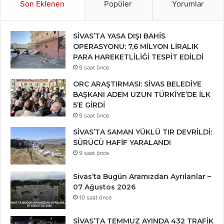
Son Eklenen
Popüler
Yorumlar
SİVAS’TA YASA DIŞI BAHİS
OPERASYONU: 7,6 MİLYON LİRALIK
PARA HAREKETLİLİĞİ TESPİT EDİLDİ
9 saat önce
ORC ARAŞTIRMASI: SİVAS BELEDİYE
BAŞKANI ADEM UZUN TÜRKİYE’DE İLK
5’E GİRDİ
9 saat önce
SİVAS’TA SAMAN YÜKLÜ TIR DEVRİLDİ:
SÜRÜCÜ HAFİF YARALANDI
9 saat önce
Sivas’ta Bugün Aramızdan Ayrılanlar –
07 Ağustos 2026
10 saat önce
SİVAS’TA TEMMUZ AYINDA 432 TRAFİK