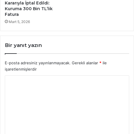
Kararıyla İptal Edildi:
Kuruma 300 Bin TL’lik
Fatura
Mart 5, 2026
Bir yanıt yazın
E-posta adresiniz yayınlanmayacak.
Gerekli alanlar
*
ile
işaretlenmişlerdir
Y
o
r
u
m
*