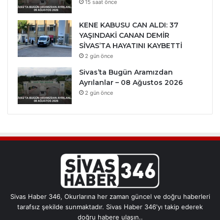
15 saat önce
KENE KABUSU CAN ALDI: 37
YAŞINDAKİ CANAN DEMİR
SİVAS’TA HAYATINI KAYBETTİ
2 gün önce
Sivas’ta Bugün Aramızdan
Ayrılanlar – 08 Ağustos 2026
2 gün önce
Sivas Haber 346, Okurlarına her zaman güncel ve doğru haberleri
tarafsız şekilde sunmaktadır. Sivas Haber 346'yı takip ederek
doğru habere ulaşın..