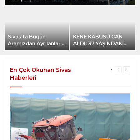
177 MİLYON LİRA
Sivas’ta Bugün
KENE KABUSU CAN
Aramızdan Ayrılanlar –
ALDI: 37 YAŞINDAKİ
09 Ağustos 2026
CANAN DEMİR
SİVAS’TA HAYATINI
KAYBETTİ
En Çok Okunan Sivas
More
Önceki
Sonrak
sayfa
sayfa
Haberleri