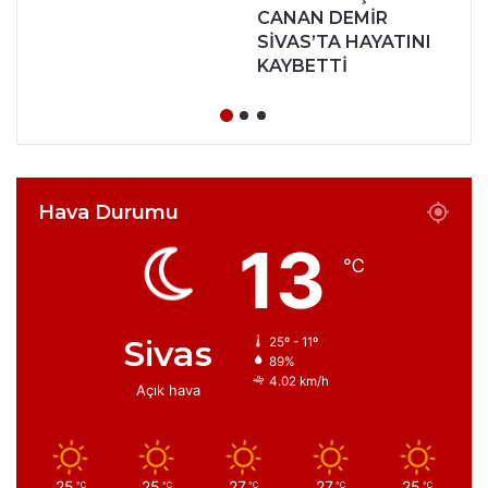
CANAN DEMİR
SİVAS’TA HAYATINI
KAYBETTİ
Hava Durumu
13
℃
Sivas
25º - 11º
89%
4.02 km/h
Açık hava
25
25
27
27
25
℃
℃
℃
℃
℃