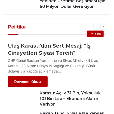
Yeniden Üretime Başlaması İçin
50 Milyon Dolar Gerekiyor
Politika
Önceki
Sonrak
sayfa
sayfa
Politika
Ulaş Karasu’dan Sert Mesaj: “İş
Cinayetleri Siyasi Tercih”
CHP Genel Başkan Yardımcısı ve Sivas Milletvekili Ulaş
Karasu, 28 Nisan Dünya İş Sağlığı ve Güvenliği Günü
dolayısıyla yaptığı açıklamada,…
Devamını Oku »
Karasu: Açlık 31 Bin, Yoksulluk
101 Bin Lira – Ekonomi Alarm
Veriyor
Bakan Tunç: Sivas’a Ne Yapsak