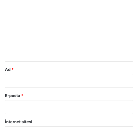
Y
o
r
u
m
*
Ad
*
E-posta
*
İnternet sitesi