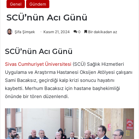
Genel
Gündem
SCÜ’nün Acı Günü
Şifa Şimşek
Kasım 21, 2024
0
Bir dakikadan az
SCÜ’nün Acı Günü
Sivas Cumhuriyet Üniversitesi
(SCÜ) Sağlık Hizmetleri
Uygulama ve Araştırma Hastanesi Oksijen Atölyesi çalışanı
Sami Bacaksız, geçirdiği kalp krizi sonucu hayatını
kaybetti. Merhum Bacaksız için hastane başhekimliği
önünde bir tören düzenlendi.