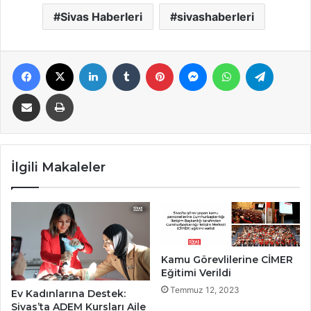
Sivas Haberleri
sivashaberleri
Facebook
X
LinkedIn
Tumblr
Pinterest
Messenger
WhatsApp
Telegra
E-Posta ile paylaş
Yazdır
İlgili Makaleler
Kamu Görevlilerine CİMER
Eğitimi Verildi
Temmuz 12, 2023
Ev Kadınlarına Destek:
Sivas’ta ADEM Kursları Aile