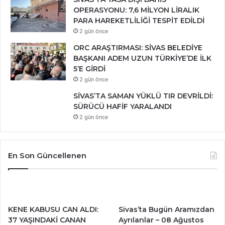
OPERASYONU: 7,6 MİLYON LİRALIK
PARA HAREKETLİLİĞİ TESPİT EDİLDİ
2 gün önce
ORC ARAŞTIRMASI: SİVAS BELEDİYE
BAŞKANI ADEM UZUN TÜRKİYE’DE İLK
5’E GİRDİ
2 gün önce
SİVAS’TA SAMAN YÜKLÜ TIR DEVRİLDİ:
SÜRÜCÜ HAFİF YARALANDI
2 gün önce
En Son Güncellenen
KENE KABUSU CAN ALDI:
Sivas’ta Bugün Aramızdan
37 YAŞINDAKİ CANAN
Ayrılanlar – 08 Ağustos