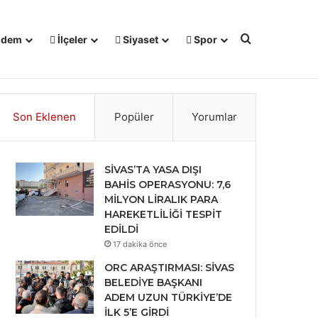
Arama yap ..
dem
İlçeler
Siyaset
Spor
℃
Facebook
X
YouTube
Instagram
25
Sivas
Son Eklenen
Popüler
Yorumlar
SİVAS’TA YASA DIŞI
BAHİS OPERASYONU: 7,6
MİLYON LİRALIK PARA
HAREKETLİLİĞİ TESPİT
EDİLDİ
17 dakika önce
ORC ARAŞTIRMASI: SİVAS
BELEDİYE BAŞKANI
ADEM UZUN TÜRKİYE’DE
İLK 5’E GİRDİ