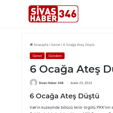
Son Dakika Haberleri
SİVAS’TA KÜLTÜR VE TURİZM ÇAL
Anasayfa
/
Genel
/
6 Ocağa Ateş Düştü
Genel
Gündem
6 Ocağa Ateş D
Sivas Haber 346
Aralık 23, 2023
6 Ocağa Ateş Düştü
Irak’ın kuzeyinde bölücü terör örgütü PKK’nın 