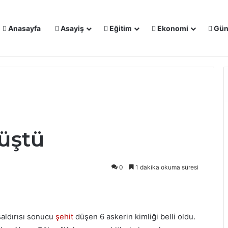
Anasayfa
Asayiş
Eğitim
Ekonomi
Gün
IŞMALARI MASAYA YATIRILDI: YENİ PROJELER YOLDA
üştü
0
1 dakika okuma süresi
saldırısı sonucu
şehit
düşen 6 askerin kimliği belli oldu.