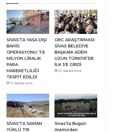
SİVAS’TA YASA DIŞI
ORC ARAŞTIRMASI:
BAHİS
SİVAS BELEDİYE
OPERASYONU: 7,6
BAŞKANI ADEM
MİLYON LİRALIK
UZUN TÜRKİYE’DE
PARA
İLK 5’E GİRDİ
HAREKETLİLİĞİ
22 dakika önce
TESPİT EDİLDİ
17 dakika önce
SİVAS’TA SAMAN
Sivas’ta Bugün
YÜKLÜ TIR
Aramızdan