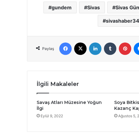
gundem
Sivas
Sivas Gü
sivashaber3
Facebook
X
LinkedIn
Tumblr
Pint
Paylaş
İlgili Makaleler
Savaş Atları Müzesine Yoğun
Soya Bitkis
İlgi
Kazanç Kap
Eylül 9, 2022
Ağustos 5, 