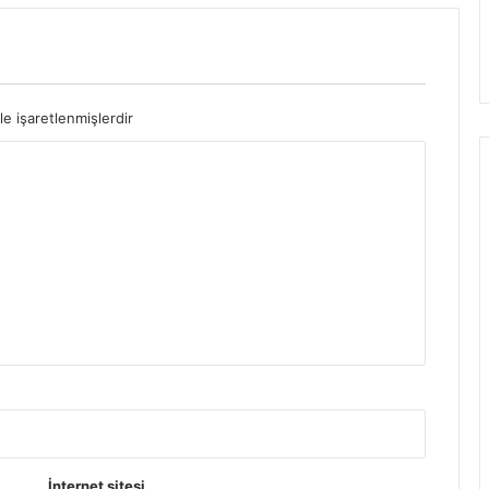
le işaretlenmişlerdir
İnternet sitesi