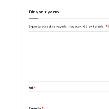
Bir yanıt yazın
E-posta adresiniz yayınlanmayacak.
Gerekli alanlar
*
i
Y
o
r
u
m
*
Ad
*
E-posta
*