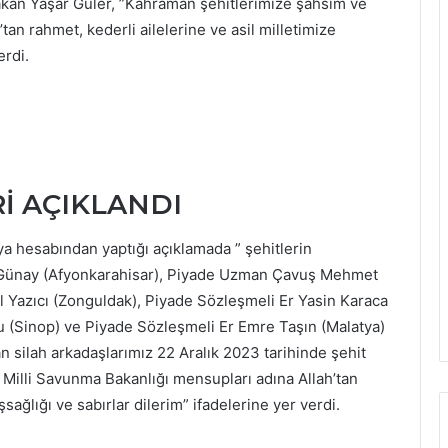
Bakan Yaşar Güler, ”Kahraman şehitlerimize şahsım ve
an rahmet, kederli ailelerine ve asil milletimize
erdi.
Rİ AÇIKLANDI
a hesabından yaptığı açıklamada ” şehitlerin
n Günay (Afyonkarahisar), Piyade Uzman Çavuş Mehmet
l Yazıcı (Zonguldak), Piyade Sözleşmeli Er Yasin Karaca
u (Sinop) ve Piyade Sözleşmeli Er Emre Taşın (Malatya)
n silah arkadaşlarımız 22 Aralık 2023 tarihinde şehit
Milli Savunma Bakanlığı mensupları adına Allah’tan
şsağlığı ve sabırlar dilerim” ifadelerine yer verdi.