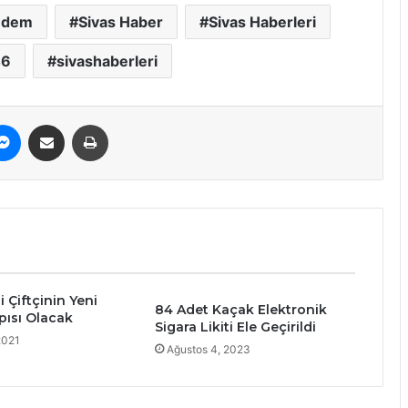
ndem
Sivas Haber
Sivas Haberleri
46
sivashaberleri
erest
Messenger
E-Posta ile paylaş
Yazdır
i Çiftçinin Yeni
84 Adet Kaçak Elektronik
ısı Olacak
Sigara Likiti Ele Geçirildi
2021
Ağustos 4, 2023