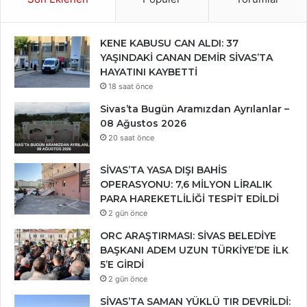
KENE KABUSU CAN ALDI: 37
YAŞINDAKİ CANAN DEMİR SİVAS’TA
HAYATINI KAYBETTİ
18 saat önce
Sivas’ta Bugün Aramızdan Ayrılanlar –
08 Ağustos 2026
20 saat önce
SİVAS’TA YASA DIŞI BAHİS
OPERASYONU: 7,6 MİLYON LİRALIK
PARA HAREKETLİLİĞİ TESPİT EDİLDİ
2 gün önce
ORC ARAŞTIRMASI: SİVAS BELEDİYE
BAŞKANI ADEM UZUN TÜRKİYE’DE İLK
5’E GİRDİ
2 gün önce
SİVAS’TA SAMAN YÜKLÜ TIR DEVRİLDİ: