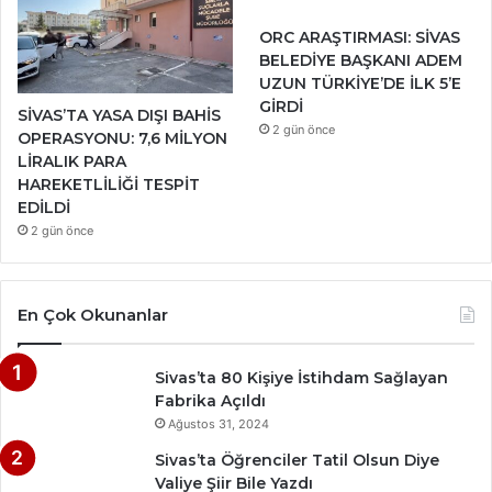
ORC ARAŞTIRMASI: SİVAS
BELEDİYE BAŞKANI ADEM
UZUN TÜRKİYE’DE İLK 5’E
GİRDİ
SİVAS’TA YASA DIŞI BAHİS
2 gün önce
OPERASYONU: 7,6 MİLYON
LİRALIK PARA
HAREKETLİLİĞİ TESPİT
EDİLDİ
2 gün önce
En Çok Okunanlar
Sivas’ta 80 Kişiye İstihdam Sağlayan
Fabrika Açıldı
Ağustos 31, 2024
Sivas’ta Öğrenciler Tatil Olsun Diye
Valiye Şiir Bile Yazdı