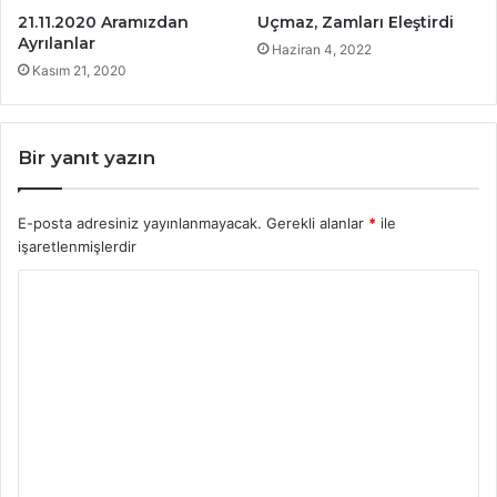
21.11.2020 Aramızdan
Uçmaz, Zamları Eleştirdi
Ayrılanlar
Haziran 4, 2022
Kasım 21, 2020
Bir yanıt yazın
E-posta adresiniz yayınlanmayacak.
Gerekli alanlar
*
ile
işaretlenmişlerdir
Y
o
r
u
m
*