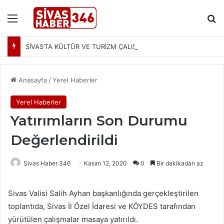
Menü
Ar
SİVAS’TA KÜLTÜR VE TURİZM ÇALIŞMALARI MASAYA YATIRILDI: YENİ PROJELER YOLDA
Anasayfa
/
Yerel Haberler
Yerel Haberler
Yatırımların Son Durumu
Değerlendirildi
Sivas Haber 346
Kasım 12, 2020
0
Bir dakikadan az
Sivas Valisi Salih Ayhan başkanlığında gerçekleştirilen
toplantıda, Sivas İl Özel İdaresi ve KÖYDES tarafından
yürütülen çalışmalar masaya yatırıldı.