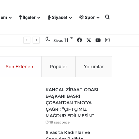
Arama yap ..
dem
İlçeler
Siyaset
Spor
℃
Facebook
X
YouTube
Instagram
11
Sivas
Son Eklenen
Popüler
Yorumlar
KANGAL ZİRAAT ODASI
BAŞKANI BASRİ
ÇOBAN’DAN TMO’YA
ÇAĞRI: “ÇİFTÇİMİZ
MAĞDUR EDİLMESİN”
18 saat önce
Sivas’ta Kadınlar ve