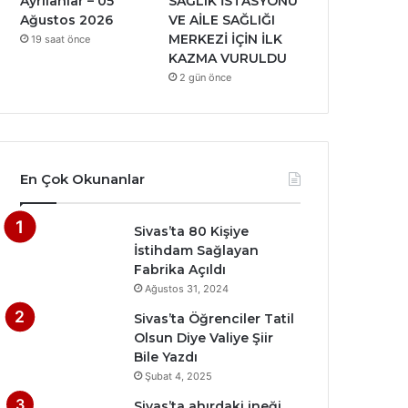
Ayrılanlar – 05
SAĞLIK İSTASYONU
Ağustos 2026
VE AİLE SAĞLIĞI
MERKEZİ İÇİN İLK
19 saat önce
KAZMA VURULDU
2 gün önce
En Çok Okunanlar
Sivas’ta 80 Kişiye
İstihdam Sağlayan
Fabrika Açıldı
Ağustos 31, 2024
Sivas’ta Öğrenciler Tatil
Olsun Diye Valiye Şiir
Bile Yazdı
Şubat 4, 2025
Sivas’ta ahırdaki ineği