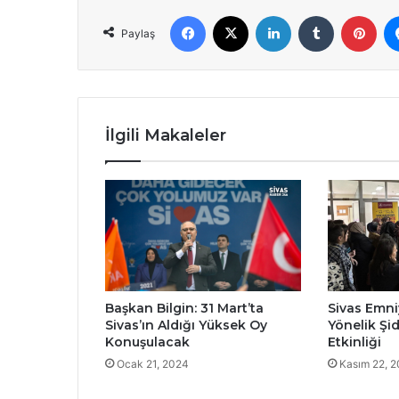
Facebook
X
LinkedIn
Tumblr
Pint
Paylaş
İlgili Makaleler
Başkan Bilgin: 31 Mart’ta
Sivas Emn
Sivas’ın Aldığı Yüksek Oy
Yönelik Şi
Konuşulacak
Etkinliği
Ocak 21, 2024
Kasım 22, 