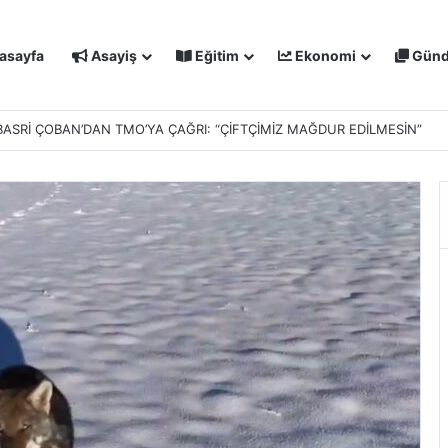
asayfa
Asayiş
Eğitim
Ekonomi
Gün
IŞMALARI MASAYA YATIRILDI: YENİ PROJELER YOLDA