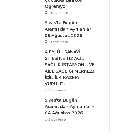
Çocuklar Birlikte
Öğreniyor
19 saat önce
Sivas’ta Bugün
Aramızdan Ayrılanlar –
05 Ağustos 2026
19 saat önce
4 EYLÜL SANAYİ
SİTESİ’NE 112 ACİL
SAĞLIK İSTASYONU VE
AİLE SAĞLIĞI MERKEZİ
İÇİN İLK KAZMA
VURULDU
2 gün önce
Sivas’ta Bugün
Aramızdan Ayrılanlar –
04 Ağustos 2026
2 gün önce