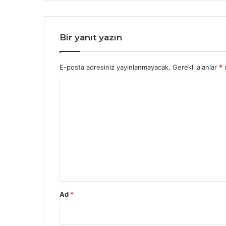
Bir yanıt yazın
E-posta adresiniz yayınlanmayacak.
Gerekli alanlar
*
i
Y
o
r
u
m
*
Ad
*