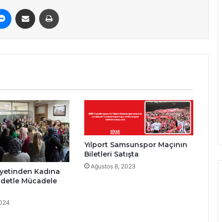
erest
Messenger
E-Posta ile paylaş
Yazdır
Yılport Samsunspor Maçının
Biletleri Satışta
Ağustos 8, 2023
iyetinden Kadına
ddetle Mücadele
2024