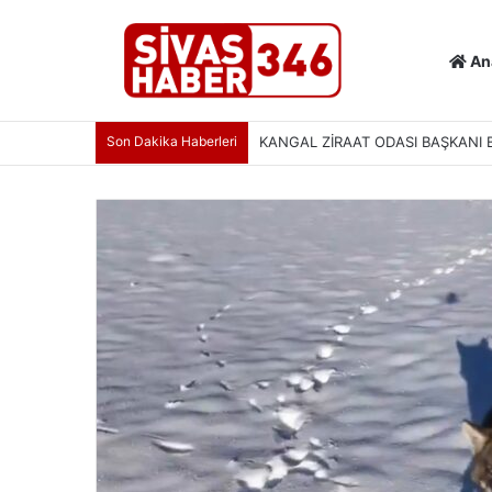
An
Son Dakika Haberleri
SİVAS’TA KÜLTÜR VE TURİZM ÇAL