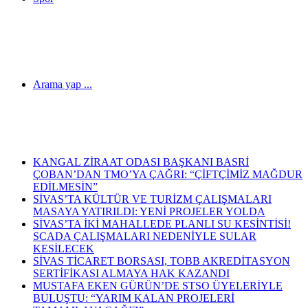
Arama yap ...
Son Dakika Haberleri
KANGAL ZİRAAT ODASI BAŞKANI BASRİ
ÇOBAN’DAN TMO’YA ÇAĞRI: “ÇİFTÇİMİZ MAĞDUR
EDİLMESİN”
SİVAS’TA KÜLTÜR VE TURİZM ÇALIŞMALARI
MASAYA YATIRILDI: YENİ PROJELER YOLDA
SİVAS’TA İKİ MAHALLEDE PLANLI SU KESİNTİSİ!
SCADA ÇALIŞMALARI NEDENİYLE SULAR
KESİLECEK
SİVAS TİCARET BORSASI, TOBB AKREDİTASYON
SERTİFİKASI ALMAYA HAK KAZANDI
MUSTAFA EKEN GÜRÜN’DE STSO ÜYELERİYLE
BULUŞTU: “YARIM KALAN PROJELERİ