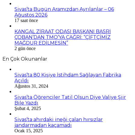
Sivas’ta Bugün Aramızdan Ayrılanlar – 06
Ağustos 2026
17 saat önce
KANGAL ZİRAAT ODASI BAŞKANI BASRİ
ÇOBAN’DAN TMO’YA ÇAĞRI: “ÇİFTÇİMİZ
MAĞDUR EDİLMESİN”
2 gün önce
En Çok Okunanlar
Sivas’ta 80 Kişiye İstihdam Sağlayan Fabrika
Açıldı
Ağustos 31, 2024
Sivas’ta Öğrenciler Tatil Olsun Diye Valiye Şiir
Bile Yazdı
Şubat 4, 2025
Sivas’ta ahırdaki ineği çalan hırsızlar
jandarmadan kaçamadı
Ocak 15, 2025