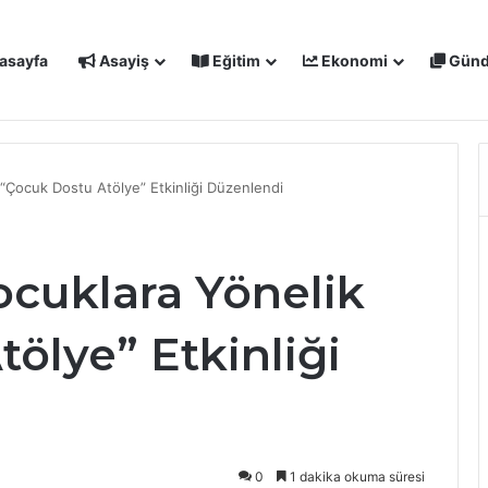
asayfa
Asayiş
Eğitim
Ekonomi
Gün
IŞMALARI MASAYA YATIRILDI: YENİ PROJELER YOLDA
Çocuk Dostu Atölye” Etkinliği Düzenlendi
cuklara Yönelik
ölye” Etkinliği
0
1 dakika okuma süresi