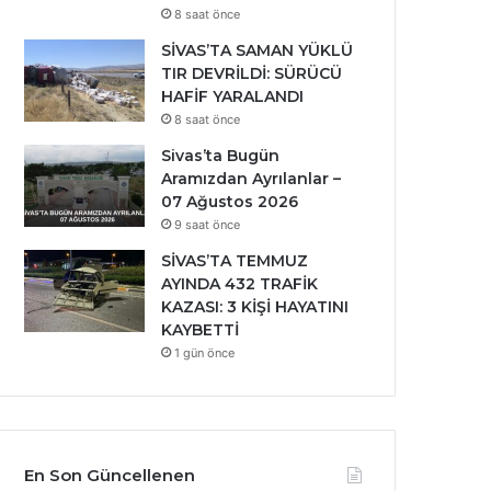
8 saat önce
SİVAS’TA SAMAN YÜKLÜ
TIR DEVRİLDİ: SÜRÜCÜ
HAFİF YARALANDI
8 saat önce
Sivas’ta Bugün
Aramızdan Ayrılanlar –
07 Ağustos 2026
9 saat önce
SİVAS’TA TEMMUZ
AYINDA 432 TRAFİK
KAZASI: 3 KİŞİ HAYATINI
KAYBETTİ
1 gün önce
En Son Güncellenen