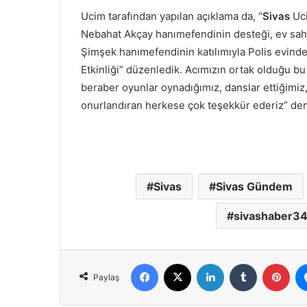
Ucim tarafından yapılan açıklama da, “
Sivas
Uci
Nebahat Akçay hanımefendinin desteği, ev sahi
Şimşek hanımefendinin katılımıyla Polis evind
Etkinliği” düzenledik. Acımızın ortak olduğu b
beraber oyunlar oynadığımız, danslar ettiğimiz, ç
onurlandıran herkese çok teşekkür ederiz” deni
Sivas
Sivas Gündem
sivashaber3
Facebook
X
LinkedIn
Tumblr
Pint
Paylaş