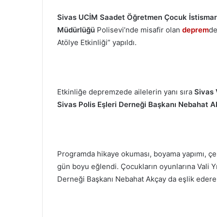
Sivas UCİM Saadet Öğretmen Çocuk İstismarı
Müdürlüğü
Polisevi’nde misafir olan
deprem
de
Atölye Etkinliği” yapıldı.
Etkinliğe depremzede ailelerin yanı sıra
Sivas 
Sivas Polis Eşleri Derneği Başkanı Nebahat 
Programda hikaye okuması, boyama yapımı, çeş
gün boyu eğlendi. Çocukların oyunlarına Vali Y
Derneği Başkanı Nebahat Akçay da eşlik ederek o