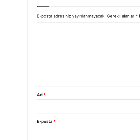
E-posta adresiniz yayınlanmayacak.
Gerekli alanlar
*
i
Y
o
r
u
m
*
Ad
*
E-posta
*