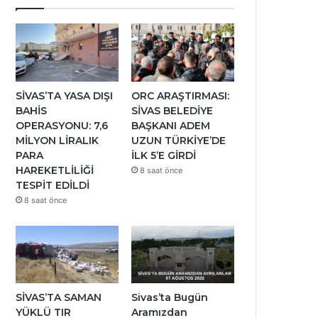
SİVAS’TA YASA DIŞI
ORC ARAŞTIRMASI:
BAHİS
SİVAS BELEDİYE
OPERASYONU: 7,6
BAŞKANI ADEM
MİLYON LİRALIK
UZUN TÜRKİYE’DE
PARA
İLK 5’E GİRDİ
HAREKETLİLİĞİ
8 saat önce
TESPİT EDİLDİ
8 saat önce
SİVAS’TA SAMAN
Sivas’ta Bugün
YÜKLÜ TIR
Aramızdan