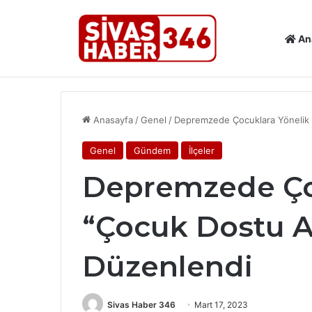
An
Son Dakika Haberleri
SİVAS’TA KÜLTÜR VE TURİZM ÇAL
Anasayfa
/
Genel
/
Depremzede Çocuklara Yönelik “
Genel
Gündem
İlçeler
Depremzede Ço
“Çocuk Dostu At
Düzenlendi
Sivas Haber 346
Mart 17, 2023