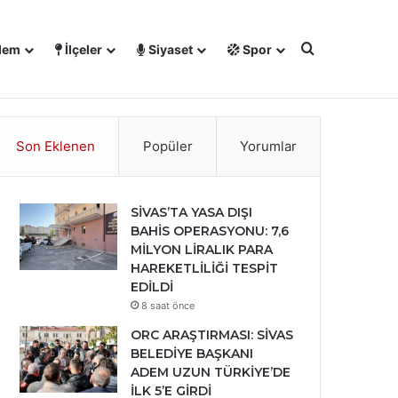
Arama yap ..
dem
İlçeler
Siyaset
Spor
℃
Facebook
X
YouTube
Instagram
20
Sivas
Son Eklenen
Popüler
Yorumlar
SİVAS’TA YASA DIŞI
BAHİS OPERASYONU: 7,6
MİLYON LİRALIK PARA
HAREKETLİLİĞİ TESPİT
EDİLDİ
8 saat önce
ORC ARAŞTIRMASI: SİVAS
BELEDİYE BAŞKANI
ADEM UZUN TÜRKİYE’DE
İLK 5’E GİRDİ