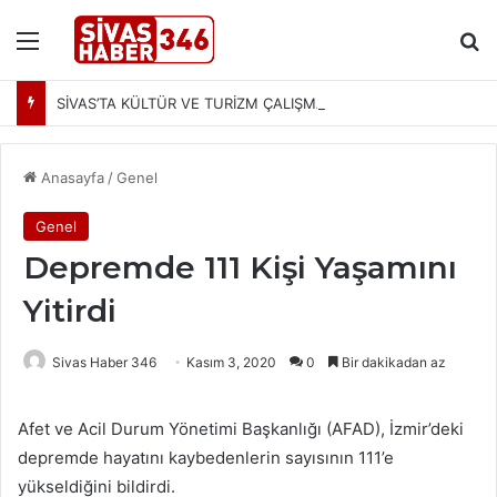
Menü
Ar
SİVAS’TA KÜLTÜR VE TURİZM ÇALIŞMALARI MASAYA YATIRILDI: YENİ PROJELER YOLDA
Anasayfa
/
Genel
Genel
Depremde 111 Kişi Yaşamını
Yitirdi
Sivas Haber 346
Kasım 3, 2020
0
Bir dakikadan az
Afet ve Acil Durum Yönetimi Başkanlığı (AFAD), İzmir’deki
depremde hayatını kaybedenlerin sayısının 111’e
yükseldiğini bildirdi.