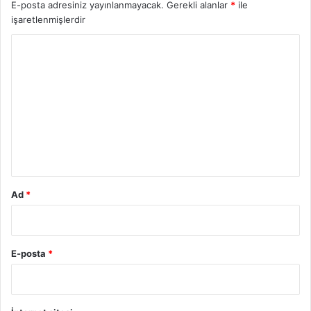
E-posta adresiniz yayınlanmayacak.
Gerekli alanlar
*
ile
işaretlenmişlerdir
Y
o
r
u
m
*
Ad
*
E-posta
*