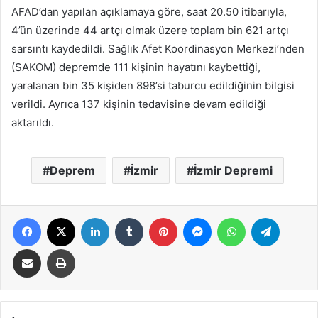
AFAD’dan yapılan açıklamaya göre, saat 20.50 itibarıyla,
4’ün üzerinde 44 artçı olmak üzere toplam bin 621 artçı
sarsıntı kaydedildi. Sağlık Afet Koordinasyon Merkezi’nden
(SAKOM) depremde 111 kişinin hayatını kaybettiği,
yaralanan bin 35 kişiden 898’si taburcu edildiğinin bilgisi
verildi. Ayrıca 137 kişinin tedavisine devam edildiği
aktarıldı.
Deprem
İzmir
İzmir Depremi
Facebook
X
LinkedIn
Tumblr
Pinterest
Messenger
WhatsApp
Telegra
E-Posta ile paylaş
Yazdır