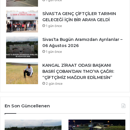
1 gün önce
SİVAS’TA GENÇ ÇİFTÇİLER TARIMIN
GELECEĞİ İÇİN BİR ARAYA GELDİ
1 gün önce
Sivas’ta Bugün Aramızdan Ayrılanlar –
06 Ağustos 2026
1 gün önce
KANGAL ZİRAAT ODASI BAŞKANI
BASRİ ÇOBAN’DAN TMO’YA ÇAĞRI:
“ÇİFTÇİMİZ MAĞDUR EDİLMESİN”
2 gün önce
En Son Güncellenen