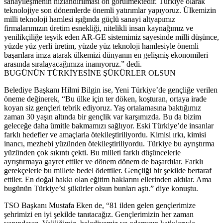
sanayileşmenin hızlandırılması ön görülmektedir. Türkiye olarak
teknolojiye son dönemlerde önemli yatırımlar yapıyoruz. Ülkemizin
milli teknoloji hamlesi ışığında güçlü sanayi altyapımız
firmalarımızın üretim esnekliği, nitelikli insan kaynağımız ve
yenilikçiliğe teşvik eden AR-GE sistemimiz sayesinde milli düşünce,
yüzde yüz yerli üretim, yüzde yüz teknoloji hamlesiyle önemli
başarılara imza atarak ülkemizi dünyanın en gelişmiş ekonomileri
arasında sıralayacağımıza inanıyoruz.” dedi.
BUGÜNÜN TÜRKİYESİNE ŞÜKÜRLER OLSUN
Belediye Başkanı Hilmi Bilgin ise, Yeni Türkiye’de gençliğe verilen
öneme değinerek, “Bu ülke için ter döken, koşturan, ortaya irade
koyan siz gençleri tebrik ediyoruz. Yaş ortalamasına baktığımız
zaman 30 yaşın altında bir gençlik var karşımızda. Bu da bizim
geleceğe daha ümitle bakmamızı sağlıyor. Eski Türkiye’de insanlar
farklı hedefler ve amaçlarla ötekileştiriliyordu. Kimisi ırkı, kimisi
inancı, mezhebi yüzünden ötekileştiriliyordu. Türkiye bu ayrıştırma
yüzünden çok sıkıntı çekti. Bu milleti farklı düşüncelerle
ayrıştırmaya gayret ettiler ve dönem dönem de başardılar. Farklı
gerekçelerle bu millete bedel ödettiler. Gençliği bir şekilde bertaraf
ettiler. En doğal hakkı olan eğitim haklarını ellerinden aldılar. Ama
bugünün Türkiye’si şükürler olsun bunları aştı.” diye konuştu.
TSO Başkanı Mustafa Eken de, “81 ilden gelen gençlerimize
şehrimizi en iyi şekilde tanıtacağız. Gençlerimizin her zaman