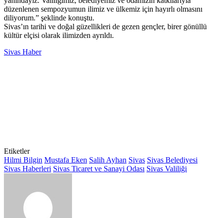
yanındayız. Valiliğimiz, belediyemiz ve odamızın katkılarıyla
düzenlenen sempozyumun ilimiz ve ülkemiz için hayırlı olmasını
diliyorum.” şeklinde konuştu.
Sivas’ın tarihi ve doğal güzellikleri de gezen gençler, birer gönüllü
kültür elçisi olarak ilimizden ayrıldı.
Sivas Haber
Etiketler
Hilmi Bilgin
Mustafa Eken
Salih Ayhan
Sivas
Sivas Belediyesi
Sivas Haberleri
Sivas Ticaret ve Sanayi Odası
Sivas Valiliği