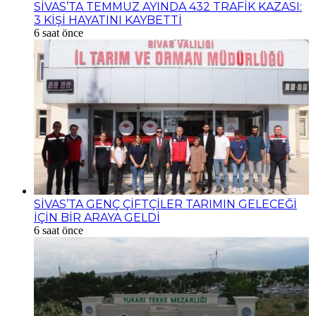
SİVAS’TA TEMMUZ AYINDA 432 TRAFİK KAZASI:
3 KİŞİ HAYATINI KAYBETTİ
6 saat önce
SİVAS’TA GENÇ ÇİFTÇİLER TARIMIN GELECEĞİ
İÇİN BİR ARAYA GELDİ
6 saat önce