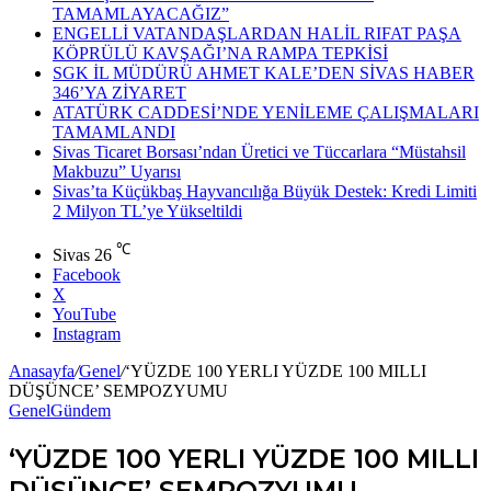
TAMAMLAYACAĞIZ”
ENGELLİ VATANDAŞLARDAN HALİL RIFAT PAŞA
KÖPRÜLÜ KAVŞAĞI’NA RAMPA TEPKİSİ
SGK İL MÜDÜRÜ AHMET KALE’DEN SİVAS HABER
346’YA ZİYARET
ATATÜRK CADDESİ’NDE YENİLEME ÇALIŞMALARI
TAMAMLANDI
Sivas Ticaret Borsası’ndan Üretici ve Tüccarlara “Müstahsil
Makbuzu” Uyarısı
Sivas’ta Küçükbaş Hayvancılığa Büyük Destek: Kredi Limiti
2 Milyon TL’ye Yükseltildi
℃
Sivas
26
Facebook
X
YouTube
Instagram
Anasayfa
/
Genel
/
‘YÜZDE 100 YERLI YÜZDE 100 MILLI
DÜŞÜNCE’ SEMPOZYUMU
Genel
Gündem
‘YÜZDE 100 YERLI YÜZDE 100 MILLI
DÜŞÜNCE’ SEMPOZYUMU