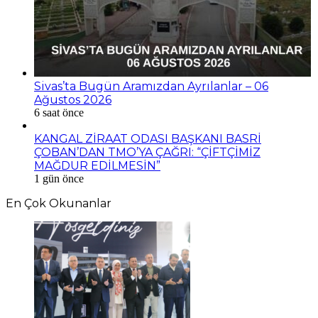
Sivas’ta Bugün Aramızdan Ayrılanlar – 06
Ağustos 2026
6 saat önce
KANGAL ZİRAAT ODASI BAŞKANI BASRİ
ÇOBAN’DAN TMO’YA ÇAĞRI: “ÇİFTÇİMİZ
MAĞDUR EDİLMESİN”
1 gün önce
En Çok Okunanlar