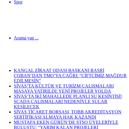
Spor
Arama yap ...
Son Dakika Haberleri
KANGAL ZİRAAT ODASI BAŞKANI BASRİ
ÇOBAN’DAN TMO’YA ÇAĞRI: “ÇİFTÇİMİZ MAĞDUR
EDİLMESİN”
SİVAS’TA KÜLTÜR VE TURİZM ÇALIŞMALARI
MASAYA YATIRILDI: YENİ PROJELER YOLDA
SİVAS’TA İKİ MAHALLEDE PLANLI SU KESİNTİSİ!
SCADA ÇALIŞMALARI NEDENİYLE SULAR
KESİLECEK
SİVAS TİCARET BORSASI, TOBB AKREDİTASYON
SERTİFİKASI ALMAYA HAK KAZANDI
MUSTAFA EKEN GÜRÜN’DE STSO ÜYELERİYLE
BULUŞTU: “YARIM KALAN PROJELERİ