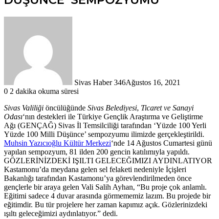
Sivas Haber 346
Ağustos 16, 2021
0
2 dakika okuma süresi
Sivas Valiliği
öncülüğünde
Sivas Belediyesi
,
Ticaret ve Sanayi
Odası
‘nın destekleri ile Türkiye Gençlik Araştırma ve Geliştirme
Ağı (GENÇAĞ) Sivas İl Temsilciliği tarafından ‘Yüzde 100 Yerli
Yüzde 100 Milli Düşünce’ sempozyumu ilimizde gerçekleştirildi.
Muhsin Yazıcıoğlu Kültür Merkezi
‘nde 14 Ağustos Cumartesi günü
yapılan sempozyum, 81 ilden 200 gencin katılımıyla yapıldı.
GÖZLERİNİZDEKİ IŞILTI GELECEĞIMIZI AYDINLATIYOR
Kastamonu’da meydana gelen sel felaketi nedeniyle İçişleri
Bakanlığı tarafından Kastamonu’ya görevlendirilmeden önce
gençlerle bir araya gelen Vali Salih Ayhan, “Bu proje çok anlamlı.
Eğitimi sadece 4 duvar arasında görmememiz lazım. Bu projede bir
eğitimdir. Bu tür projelere her zaman kapımız açık. Gözlerinizdeki
ışıltı geleceğimizi aydınlatıyor.” dedi.