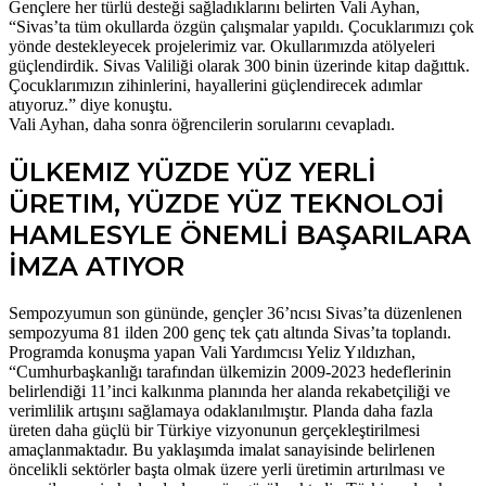
Gençlere her türlü desteği sağladıklarını belirten Vali Ayhan,
“Sivas’ta tüm okullarda özgün çalışmalar yapıldı. Çocuklarımızı çok
yönde destekleyecek projelerimiz var. Okullarımızda atölyeleri
güçlendirdik. Sivas Valiliği olarak 300 binin üzerinde kitap dağıttık.
Çocuklarımızın zihinlerini, hayallerini güçlendirecek adımlar
atıyoruz.” diye konuştu.
Vali Ayhan, daha sonra öğrencilerin sorularını cevapladı.
ÜLKEMIZ YÜZDE YÜZ YERLİ
ÜRETIM, YÜZDE YÜZ TEKNOLOJİ
HAMLESYLE ÖNEMLİ BAŞARILARA
İMZA ATIYOR
Sempozyumun son gününde, gençler 36’ncısı Sivas’ta düzenlenen
sempozyuma 81 ilden 200 genç tek çatı altında Sivas’ta toplandı.
Programda konuşma yapan Vali Yardımcısı Yeliz Yıldızhan,
“Cumhurbaşkanlığı tarafından ülkemizin 2009-2023 hedeflerinin
belirlendiği 11’inci kalkınma planında her alanda rekabetçiliği ve
verimlilik artışını sağlamaya odaklanılmıştır. Planda daha fazla
üreten daha güçlü bir Türkiye vizyonunun gerçekleştirilmesi
amaçlanmaktadır. Bu yaklaşımda imalat sanayisinde belirlenen
öncelikli sektörler başta olmak üzere yerli üretimin artırılması ve