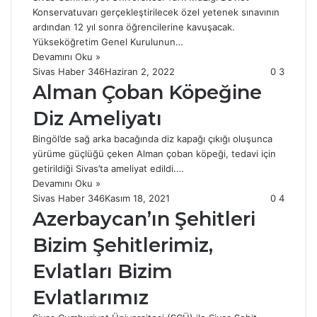
Konservatuvarı gerçekleştirilecek özel yetenek sınavının
ardından 12 yıl sonra öğrencilerine kavuşacak.
Yükseköğretim Genel Kurulunun…
Devamını Oku »
Sivas Haber 346
Haziran 2, 2022
0
3
Alman Çoban Köpeğine
Diz Ameliyatı
Bingöl’de sağ arka bacağında diz kapağı çıkığı oluşunca
yürüme güçlüğü çeken Alman çoban köpeği, tedavi için
getirildiği Sivas’ta ameliyat edildi.…
Devamını Oku »
Sivas Haber 346
Kasım 18, 2021
0
4
Azerbaycan’ın Şehitleri
Bizim Şehitlerimiz,
Evlatları Bizim
Evlatlarımız