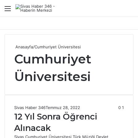
Menü
A
Anasayfa
/
Cumhuriyet Üniversitesi
Cumhuriyet
Üniversitesi
Sivas Haber 346
Temmuz 28, 2022
0
1
12 Yıl Sonra Öğrenci
Alınacak
Sivas Cumhuriyet Üniversitesi Türk Müziği Devlet