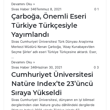
Devamını Oku »
Sivas Haber 346
Temmuz 8, 2021
0
1
Çarboğa, Önemli Eseri
Türkiye Türkçesiyle
Yayımlandı
Sivas Cumhuriyet Üniversitesi Türk Dünyası Araştırma
Merkezi Müdürü Kenan Çarboğa, ‘Abay Kunabayev’den
Seçme Şiirler’ adlı eseri Türkiye Türkçesine aktardı. Eser,
…
Devamını Oku »
Sivas Haber 346
Haziran 30, 2021
0
3
Cumhuriyet Üniversitesi
Natüre Index’te 23’üncü
Sıraya Yükseldi
Sivas Cumhuriyet Üniversitesi, dünyanın en iyi bilimsel
dergilerinden olan Nature grubu dâhilindeki dergilerde