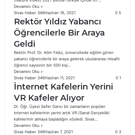
(Nature Index) 2021 yılında Türkiye içinde 67.…
Devamını Oku »
Sivas Haber 346
Haziran 16, 2021
0
5
Rektör Yıldız Yabancı
Öğrencilerle Bir Araya
Geldi
Rektör Prof. Dr. Alim Yıldız, üniversitede eğitim gören
yabancı öğrencilerle bir araya gelerek uluslararası misafir
öğrenci sayısının bin 500 kişi…
Devamını Oku »
Sivas Haber 346
Haziran 11, 2021
0
1
İnternet Kafelerin Yerini
VR Kafeler Alıyor
Dr. Öğr. Üyesi Sefer Darıcı bir zamanların popüler
internet kafelerinin yerini artık VR (Sanal Gerçeklik)
kafelerinin almaya başladığını söyledi. Sivas…
Devamını Oku »
Sivas Haber 346
Haziran 7, 2021
0
3