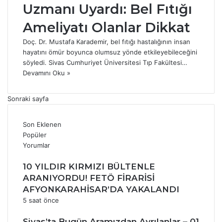
Uzmanı Uyardı: Bel Fıtığı
Ameliyatı Olanlar Dikkat
Doç. Dr. Mustafa Karademir, bel fıtığı hastalığının insan
hayatını ömür boyunca olumsuz yönde etkileyebileceğini
söyledi. Sivas Cumhuriyet Üniversitesi Tıp Fakültesi…
Devamını Oku »
Sonraki sayfa
Son Eklenen
Popüler
Yorumlar
10 YILDIR KIRMIZI BÜLTENLE
ARANIYORDU! FETÖ FİRARİSİ
AFYONKARAHİSAR’DA YAKALANDI
5 saat önce
Sivas’ta Bugün Aramızdan Ayrılanlar – 01