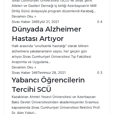
Sivas Cumhuriyet Üniversitesi (SCÜ) ile Sivas Şehit
Aileleri ve Gazileri Derneği iş birliği Azerbaycan’ın Millî
Diriliş Günü dolayısıyla program düzenlendi.Karabağ…
Devamını Oku »
Sivas Haber 346
Eylül 21, 2021
0
4
Dünyada Alzheimer
Hastası Artıyor
Halk arasında “unutkanlık hastalığı” olarak bilinen
alzheimera yakalananların sayısı, her geçen gün
artıyor.Sivas Cumhuriyet Üniversitesi Tıp Fakültesi
Araştırma ve Uygulama…
Devamını Oku »
Sivas Haber 346
Temmuz 28, 2021
0
3
Yabancı Öğrencilerin
Tercihi SCÜ
Kazakistan Ahmet Yesevi Üniversitesi ve Azerbaycan
Bakü Devlet Üniversitesinden akademisyenler Erasmus
kapsamında Sivas Cumhuriyet Üniversitesi Rektörü Prof.
Dr. Alim Yıldız’ı…