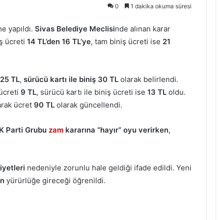
0
1 dakika okuma süresi
me yapıldı.
Sivas Belediye Meclisi
nde alınan karar
ş ücreti
14 TL’den 16 TL’ye
, tam biniş ücreti ise
21
ş 25 TL
,
sürücü kartı ile biniş 30 TL
olarak belirlendi.
 ücreti
9 TL
, sürücü kartı ile biniş ücreti ise
13 TL
oldu.
larak ücret
90 TL
olarak güncellendi.
K Parti Grubu
zam
kararına “hayır” oyu verirken
,
iyetleri
nedeniyle zorunlu hale geldiği ifade edildi. Yeni
an
yürürlüğe gireceği öğrenildi.