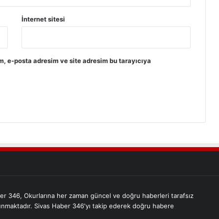
İnternet sitesi
m, e-posta adresim ve site adresim bu tarayıcıya
er 346, Okurlarına her zaman güncel ve doğru haberleri tarafsız
unmaktadır. Sivas Haber 346'yı takip ederek doğru habere