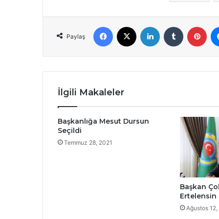
Facebook
X
LinkedIn
Tumblr
Pint
Paylaş
İlgili Makaleler
Başkanlığa Mesut Dursun
Seçildi
Temmuz 28, 2021
Başkan Çob
Ertelensin
Ağustos 12,