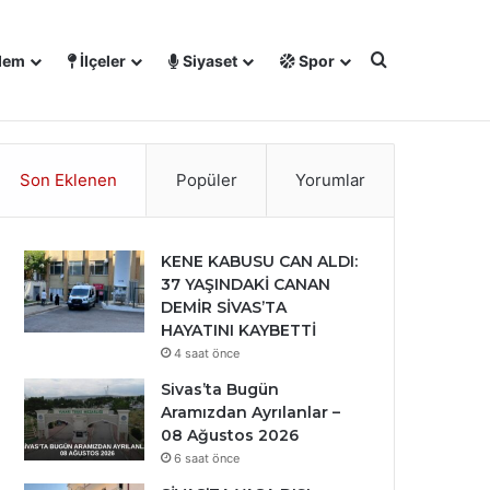
Arama yap ..
dem
İlçeler
Siyaset
Spor
℃
Facebook
X
YouTube
Instagram
28
Sivas
Son Eklenen
Popüler
Yorumlar
KENE KABUSU CAN ALDI:
37 YAŞINDAKİ CANAN
DEMİR SİVAS’TA
HAYATINI KAYBETTİ
4 saat önce
Sivas’ta Bugün
Aramızdan Ayrılanlar –
08 Ağustos 2026
6 saat önce