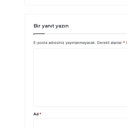
Bir yanıt yazın
E-posta adresiniz yayınlanmayacak.
Gerekli alanlar
*
i
Y
o
r
u
m
*
Ad
*