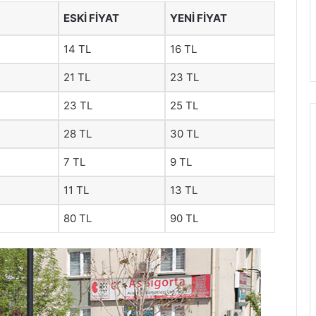
ESKI FIYAT
YENI FIYAT
14 TL
16 TL
21 TL
23 TL
23 TL
25 TL
28 TL
30 TL
7 TL
9 TL
11 TL
13 TL
80 TL
90 TL