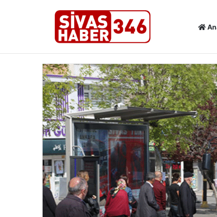
An
Son Dakika Haberleri
SİVAS’TA KÜLTÜR VE TURİZM ÇAL