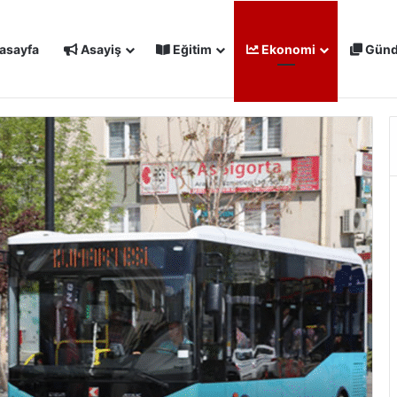
asayfa
Asayiş
Eğitim
Ekonomi
Gün
IŞMALARI MASAYA YATIRILDI: YENİ PROJELER YOLDA