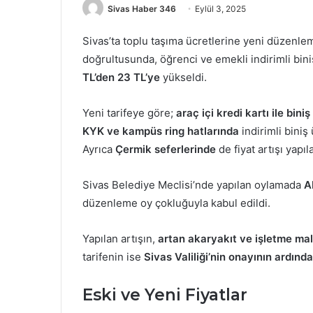
Sivas Haber 346
Eylül 3, 2025
Sivas’ta toplu taşıma ücretlerine yeni düzenle
doğrultusunda, öğrenci ve emekli indirimli bini
TL’den 23 TL’ye
yükseldi.
Yeni tarifeye göre;
araç içi kredi kartı ile bini
KYK ve kampüs ring hatlarında
indirimli biniş
Ayrıca
Çermik seferlerinde
de fiyat artışı yapı
Sivas Belediye Meclisi’nde yapılan oylamada
A
düzenleme oy çokluğuyla kabul edildi.
Yapılan artışın,
artan akaryakıt ve işletme mal
tarifenin ise
Sivas Valiliği’nin onayının ardınd
Eski ve Yeni Fiyatlar