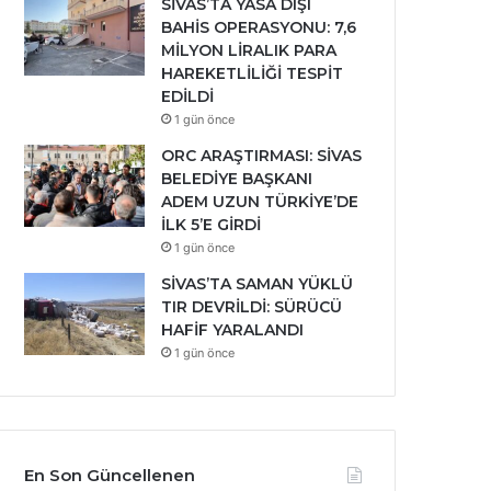
SİVAS’TA YASA DIŞI
BAHİS OPERASYONU: 7,6
MİLYON LİRALIK PARA
HAREKETLİLİĞİ TESPİT
EDİLDİ
1 gün önce
ORC ARAŞTIRMASI: SİVAS
BELEDİYE BAŞKANI
ADEM UZUN TÜRKİYE’DE
İLK 5’E GİRDİ
1 gün önce
SİVAS’TA SAMAN YÜKLÜ
TIR DEVRİLDİ: SÜRÜCÜ
HAFİF YARALANDI
1 gün önce
En Son Güncellenen