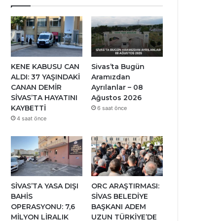
KENE KABUSU CAN
Sivas’ta Bugün
ALDI: 37 YAŞINDAKİ
Aramızdan
CANAN DEMİR
Ayrılanlar – 08
SİVAS’TA HAYATINI
Ağustos 2026
KAYBETTİ
6 saat önce
4 saat önce
SİVAS’TA YASA DIŞI
ORC ARAŞTIRMASI:
BAHİS
SİVAS BELEDİYE
OPERASYONU: 7,6
BAŞKANI ADEM
MİLYON LİRALIK
UZUN TÜRKİYE’DE