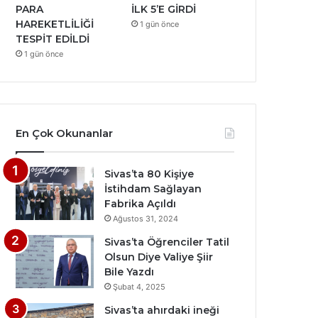
PARA
İLK 5’E GİRDİ
HAREKETLİLİĞİ
1 gün önce
TESPİT EDİLDİ
1 gün önce
En Çok Okunanlar
Sivas’ta 80 Kişiye
İstihdam Sağlayan
Fabrika Açıldı
Ağustos 31, 2024
Sivas’ta Öğrenciler Tatil
Olsun Diye Valiye Şiir
Bile Yazdı
Şubat 4, 2025
Sivas’ta ahırdaki ineği