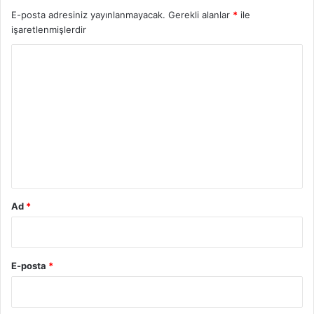
E-posta adresiniz yayınlanmayacak.
Gerekli alanlar
*
ile
işaretlenmişlerdir
Y
o
r
u
m
*
Ad
*
E-posta
*