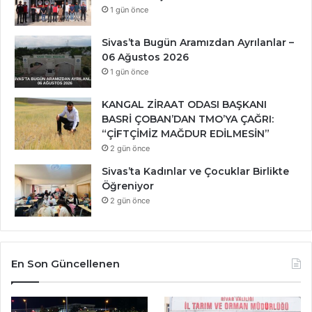
1 gün önce
Sivas’ta Bugün Aramızdan Ayrılanlar –
06 Ağustos 2026
1 gün önce
KANGAL ZİRAAT ODASI BAŞKANI
BASRİ ÇOBAN’DAN TMO’YA ÇAĞRI:
“ÇİFTÇİMİZ MAĞDUR EDİLMESİN”
2 gün önce
Sivas’ta Kadınlar ve Çocuklar Birlikte
Öğreniyor
2 gün önce
En Son Güncellenen