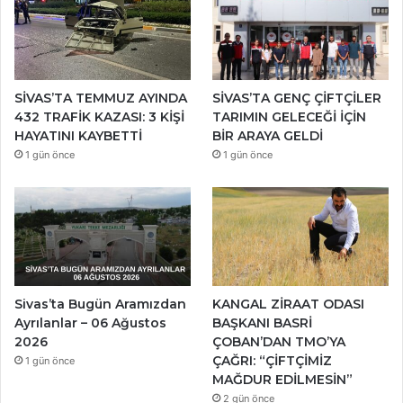
SİVAS’TA TEMMUZ AYINDA
SİVAS’TA GENÇ ÇİFTÇİLER
432 TRAFİK KAZASI: 3 KİŞİ
TARIMIN GELECEĞİ İÇİN
HAYATINI KAYBETTİ
BİR ARAYA GELDİ
1 gün önce
1 gün önce
Sivas’ta Bugün Aramızdan
KANGAL ZİRAAT ODASI
Ayrılanlar – 06 Ağustos
BAŞKANI BASRİ
2026
ÇOBAN’DAN TMO’YA
ÇAĞRI: “ÇİFTÇİMİZ
1 gün önce
MAĞDUR EDİLMESİN”
2 gün önce