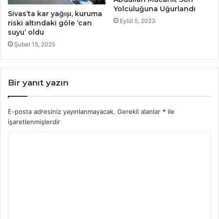
Yolculuğuna Uğurlandı
Sivas’ta kar yağışı, kuruma
Eylül 5, 2023
riski altındaki göle ‘can
suyu’ oldu
Şubat 15, 2025
Bir yanıt yazın
E-posta adresiniz yayınlanmayacak.
Gerekli alanlar
*
ile
işaretlenmişlerdir
Y
o
r
u
m
*