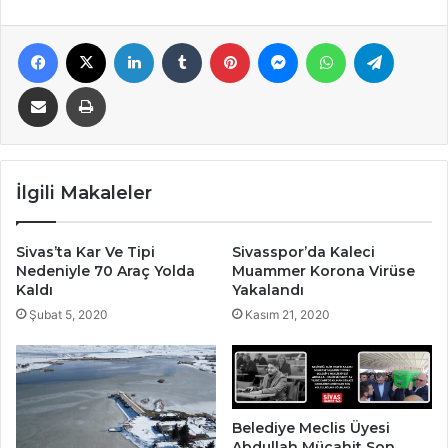
Facebook
X
LinkedIn
Tumblr
Pinterest
Messenger
WhatsApp
Telegra
E-Posta ile paylaş
Yazdır
İlgili Makaleler
Sivas’ta Kar Ve Tipi
Sivasspor’da Kaleci
Nedeniyle 70 Araç Yolda
Muammer Korona Virüse
Kaldı
Yakalandı
Şubat 5, 2020
Kasım 21, 2020
Belediye Meclis Üyesi
Abdullah Mücahit Son