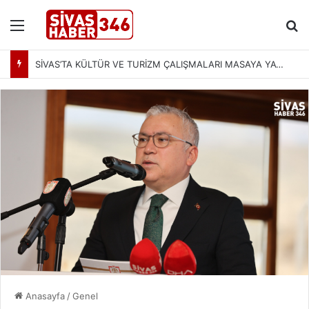
Menü
Ar
SİVAS’TA KÜLTÜR VE TURİZM ÇALIŞMALARI MASAYA YATIRILDI: YENİ PROJELER YOLDA
Anasayfa
/
Genel