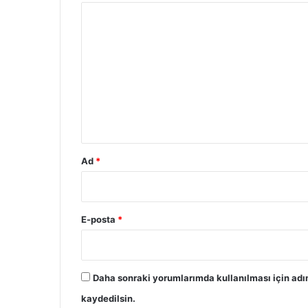
Y
o
r
u
m
*
Ad
*
E-posta
*
Daha sonraki yorumlarımda kullanılması için adı
kaydedilsin.