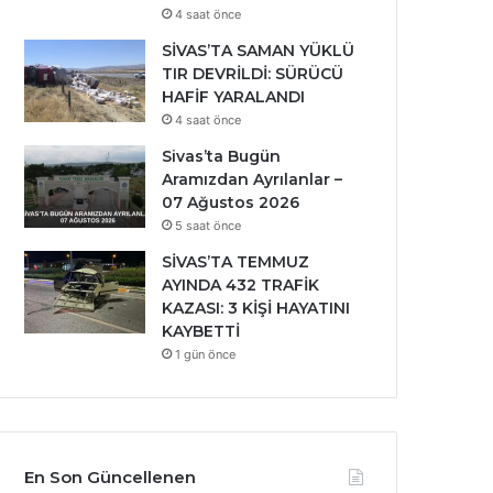
4 saat önce
SİVAS’TA SAMAN YÜKLÜ
TIR DEVRİLDİ: SÜRÜCÜ
HAFİF YARALANDI
4 saat önce
Sivas’ta Bugün
Aramızdan Ayrılanlar –
07 Ağustos 2026
5 saat önce
SİVAS’TA TEMMUZ
AYINDA 432 TRAFİK
KAZASI: 3 KİŞİ HAYATINI
KAYBETTİ
1 gün önce
En Son Güncellenen