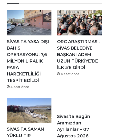
SİVAS’TA YASA DIŞI
ORC ARAŞTIRMASI:
BAHİS
SİVAS BELEDİYE
OPERASYONU: 7,6
BAŞKANI ADEM
MİLYON LİRALIK
UZUN TÜRKİYE’DE
PARA
İLK 5’E GİRDİ
HAREKETLİLİĞİ
4 saat önce
TESPİT EDİLDİ
4 saat önce
Sivas’ta Bugün
Aramızdan
SİVAS’TA SAMAN
Ayrılanlar – 07
YÜKLÜ TIR
Ağustos 2026