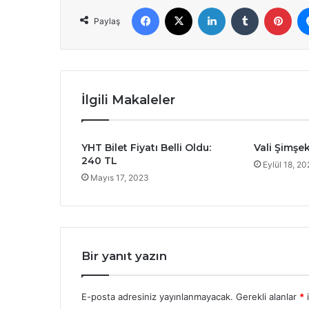
Facebook
X
LinkedIn
Tumblr
Pint
Paylaş
İlgili Makaleler
YHT Bilet Fiyatı Belli Oldu:
Vali Şimşek
240 TL
Eylül 18, 2
Mayıs 17, 2023
Bir yanıt yazın
E-posta adresiniz yayınlanmayacak.
Gerekli alanlar
*
i