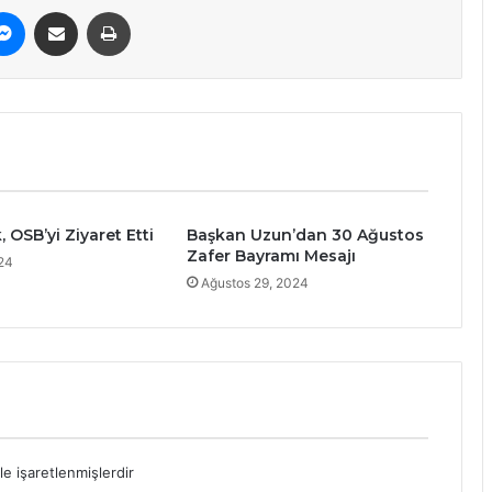
erest
Messenger
E-Posta ile paylaş
Yazdır
, OSB’yi Ziyaret Etti
Başkan Uzun’dan 30 Ağustos
Zafer Bayramı Mesajı
024
Ağustos 29, 2024
le işaretlenmişlerdir