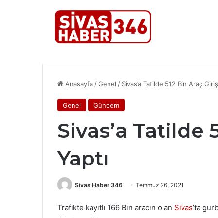
Son Dakika Haberleri
SİVAS’TA KÜLTÜR VE TURİZM ÇAL
Anasayfa
/
Genel
/
Sivas’a Tatilde 512 Bin Araç Giri
Genel
Gündem
Sivas’a Tatilde 
Yaptı
Sivas Haber 346
Temmuz 26, 2021
Trafikte kayıtlı 166 Bin aracın olan
Sivas
’ta gur