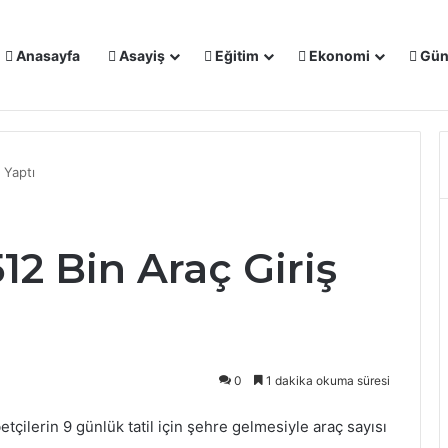
Anasayfa
Asayiş
Eğitim
Ekonomi
Gün
IŞMALARI MASAYA YATIRILDI: YENİ PROJELER YOLDA
ş Yaptı
512 Bin Araç Giriş
0
1 dakika okuma süresi
betçilerin 9 günlük tatil için şehre gelmesiyle araç sayısı