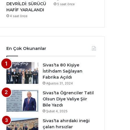
DEVRİLDİ: SÜRÜCÜ
5 saat önce
HAFİF YARALANDI
4 saat önce
En Çok Okunanlar
Sivas’ta 80 Kişiye
İstihdam Sağlayan
Fabrika Açıldı
Ağustos 31, 2024
Sivas’ta Öğrenciler Tatil
Olsun Diye Valiye Şiir
Bile Yazdı
Şubat 4, 2025
Sivas’ta ahırdaki ineği
çalan hırsızlar