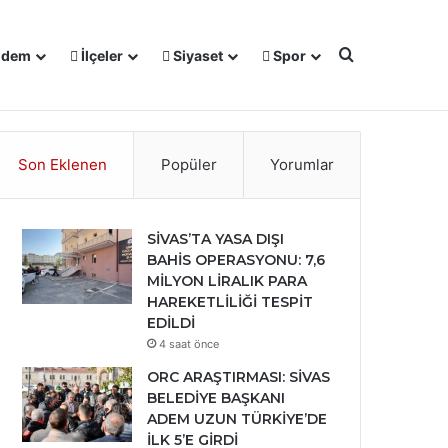
Arama yap ..
dem
İlçeler
Siyaset
Spor
℃
Facebook
X
YouTube
Instagram
28
Sivas
Son Eklenen
Popüler
Yorumlar
SİVAS’TA YASA DIŞI
BAHİS OPERASYONU: 7,6
MİLYON LİRALIK PARA
HAREKETLİLİĞİ TESPİT
EDİLDİ
4 saat önce
ORC ARAŞTIRMASI: SİVAS
BELEDİYE BAŞKANI
ADEM UZUN TÜRKİYE’DE
İLK 5’E GİRDİ