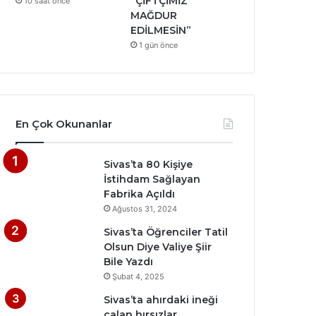
“ÇİFTÇİMİZ
10 saat önce
MAĞDUR
EDİLMESİN”
1 gün önce
En Çok Okunanlar
Sivas’ta 80 Kişiye
İstihdam Sağlayan
Fabrika Açıldı
Ağustos 31, 2024
Sivas’ta Öğrenciler Tatil
Olsun Diye Valiye Şiir
Bile Yazdı
Şubat 4, 2025
Sivas’ta ahırdaki ineği
çalan hırsızlar