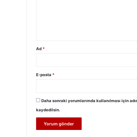
r
u
m
*
Ad
*
E-posta
*
Daha sonraki yorumlarımda kullanılması için adı
kaydedilsin.