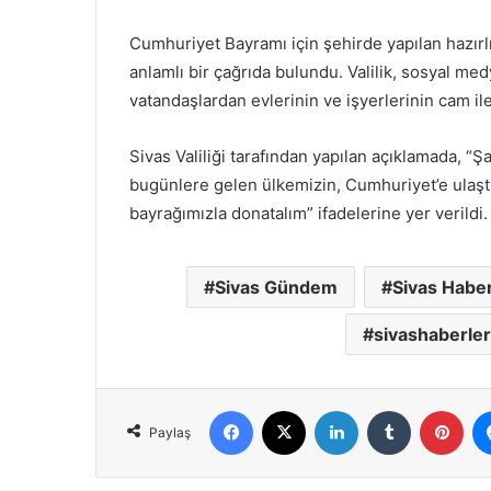
Cumhuriyet Bayramı için şehirde yapılan hazırlı
anlamlı bir çağrıda bulundu. Valilik, sosyal me
vatandaşlardan evlerinin ve işyerlerinin cam ile
Sivas Valiliği tarafından yapılan açıklamada, “
bugünlere gelen ülkemizin, Cumhuriyet’e ulaştığ
bayrağımızla donatalım” ifadelerine yer verildi.
Sivas Gündem
Sivas Habe
sivashaberler
Facebook
X
LinkedIn
Tumblr
Pint
Paylaş