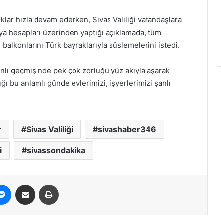
klar hızla devam ederken, Sivas Valiliği vatandaşlara
dya hesapları üzerinden yaptığı açıklamada, tüm
 balkonlarını Türk bayraklarıyla süslemelerini istedi.
Şanlı geçmişinde pek çok zorluğu yüz akıyla aşarak
ı bu anlamlı günde evlerimizi, işyerlerimizi şanlı
r
Sivas Valiliği
sivashaber346
i
sivassondakika
erest
Messenger
E-Posta ile paylaş
Yazdır