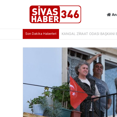
An
Son Dakika Haberleri
SİVAS’TA KÜLTÜR VE TURİZM ÇAL