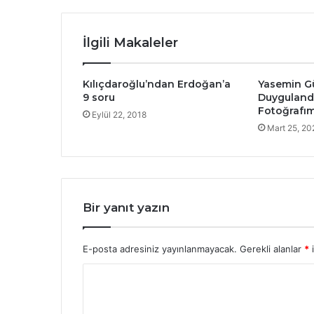
İlgili Makaleler
Kılıçdaroğlu’ndan Erdoğan’a
Yasemin G
9 soru
Duygulandı
Fotoğrafım
Eylül 22, 2018
Mart 25, 20
Bir yanıt yazın
E-posta adresiniz yayınlanmayacak.
Gerekli alanlar
*
i
Y
o