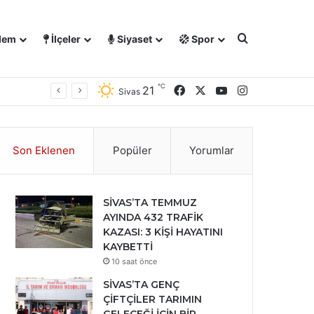
Arama yap ..
dem
İlçeler
Siyaset
Spor
℃
Facebook
X
YouTube
Instagram
21
Sivas
Son Eklenen
Popüler
Yorumlar
SİVAS’TA TEMMUZ
AYINDA 432 TRAFİK
KAZASI: 3 KİŞİ HAYATINI
KAYBETTİ
10 saat önce
SİVAS’TA GENÇ
ÇİFTÇİLER TARIMIN