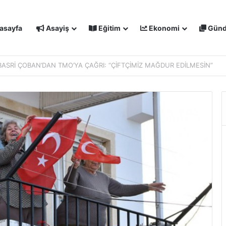
asayfa
Asayiş
Eğitim
Ekonomi
Gün
IŞMALARI MASAYA YATIRILDI: YENİ PROJELER YOLDA