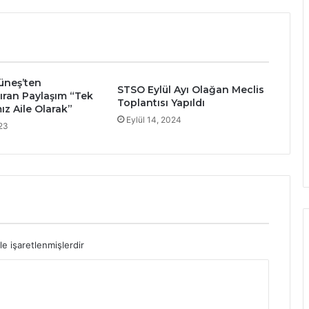
üneş’ten
STSO Eylül Ayı Olağan Meclis
ran Paylaşım “Tek
Toplantısı Yapıldı
ız Aile Olarak”
Eylül 14, 2024
23
le işaretlenmişlerdir