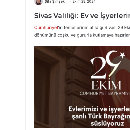
Şifa Şimşek
Ekim 28, 2024
Sivas Valiliği: Ev ve İşyerle
Cumhuriyet
‘in temellerinin atıldığı Sivas, 29 E
dönümünü coşku ve gururla kutlamaya hazırlan