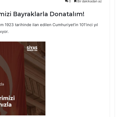
0
Bir dakikadan az
rimizi Bayraklarla Donatalım!
kim 1923 tarihinde ilan edilen Cumhuriyet’in 101’inci yıl
ıyor.