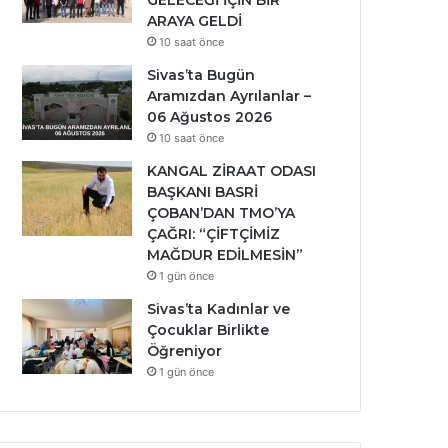
GELECEĞİ İÇİN BİR
ARAYA GELDİ
10 saat önce
Sivas’ta Bugün
Aramızdan Ayrılanlar –
06 Ağustos 2026
10 saat önce
KANGAL ZİRAAT ODASI
BAŞKANI BASRİ
ÇOBAN’DAN TMO’YA
ÇAĞRI: “ÇİFTÇİMİZ
MAĞDUR EDİLMESİN”
1 gün önce
Sivas’ta Kadınlar ve
Çocuklar Birlikte
Öğreniyor
1 gün önce