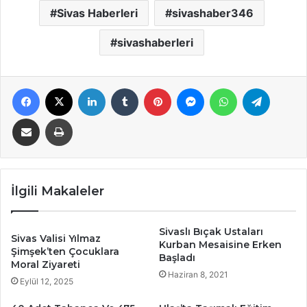
Sivas Haberleri
sivashaber346
sivashaberleri
Facebook
X
LinkedIn
Tumblr
Pinterest
Messenger
WhatsApp
Telegra
E-Posta ile paylaş
Yazdır
İlgili Makaleler
Sivaslı Bıçak Ustaları
Sivas Valisi Yılmaz
Kurban Mesaisine Erken
Şimşek’ten Çocuklara
Başladı
Moral Ziyareti
Haziran 8, 2021
Eylül 12, 2025