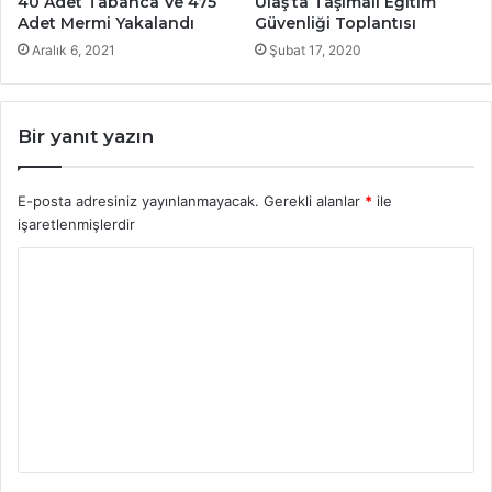
40 Adet Tabanca Ve 475
Ulaş’ta Taşımalı Eğitim
Adet Mermi Yakalandı
Güvenliği Toplantısı
Aralık 6, 2021
Şubat 17, 2020
Bir yanıt yazın
E-posta adresiniz yayınlanmayacak.
Gerekli alanlar
*
ile
işaretlenmişlerdir
Y
o
r
u
m
*