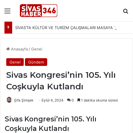
Menü
Ar
SİVAS’TA KÜLTÜR VE TURİZM ÇALIŞMALARI MASAYA YATIRILDI: YENİ PROJELER YOLDA
Anasayfa
/
Genel
Genel
Gündem
Sivas Kongresi’nin 105. Yılı
Coşkuyla Kutlandı
Şifa Şimşek
Eylül 4, 2024
0
1 dakika okuma süresi
Sivas Kongresi’nin 105. Yılı
Coşkuyla Kutlandı