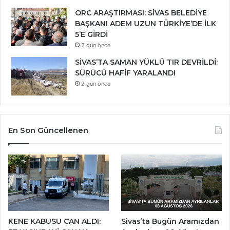
ORC ARAŞTIRMASI: SİVAS BELEDİYE
BAŞKANI ADEM UZUN TÜRKİYE’DE İLK
5’E GİRDİ
2 gün önce
SİVAS’TA SAMAN YÜKLÜ TIR DEVRİLDİ:
SÜRÜCÜ HAFİF YARALANDI
2 gün önce
En Son Güncellenen
KENE KABUSU CAN ALDI:
Sivas’ta Bugün Aramızdan