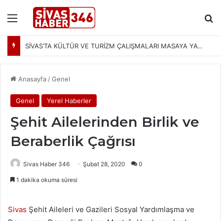
Menü
Ar
SİVAS’TA KÜLTÜR VE TURİZM ÇALIŞMALARI MASAYA YATIRILDI: YENİ PROJELER YOLDA
Anasayfa
/
Genel
Genel
Yerel Haberler
Şehit Ailelerinden Birlik ve
Beraberlik Çağrısı
Sivas Haber 346
Şubat 28, 2020
0
1 dakika okuma süresi
Sivas
Şehit Aileleri ve Gazileri Sosyal Yardımlaşma ve