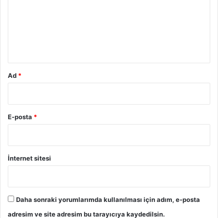
u
m
*
Ad
*
E-posta
*
İnternet sitesi
Daha sonraki yorumlarımda kullanılması için adım, e-posta
adresim ve site adresim bu tarayıcıya kaydedilsin.