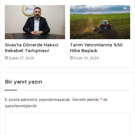
Sivas’ta Dönerde Haksız
Tarım Yatırımlarına %50
Rekabet Tartışması!
Hibe Başladı
Şubat 27, 2025
Ocak 10, 2024
Bir yanıt yazın
E-posta adresiniz yayınlanmayacak.
Gerekli alanlar
*
ile
işaretlenmişlerdir
Y
o
r