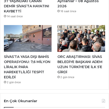
37 YAŞINDAKİ CANAN
Ayrılanlar – 08 Ağustos
DEMİR SİVAS’TA HAYATINI
2026
KAYBETTİ
16 saat önce
14 saat önce
SİVAS’TA YASA DIŞI BAHİS
ORC ARAŞTIRMASI: SİVAS
OPERASYONU: 7,6 MİLYON
BELEDİYE BAŞKANI ADEM
LİRALIK PARA
UZUN TÜRKİYE’DE İLK 5’E
HAREKETLİLİĞİ TESPİT
GİRDİ
EDİLDİ
2 gün önce
2 gün önce
En Çok Okunanlar