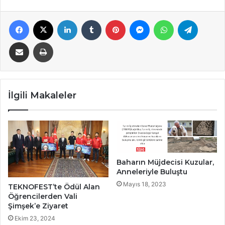
Facebook
X
LinkedIn
Tumblr
Pinterest
Messenger
WhatsApp
Telegra
E-Posta ile paylaş
Yazdır
İlgili Makaleler
Baharın Müjdecisi Kuzular,
Anneleriyle Buluştu
Mayıs 18, 2023
TEKNOFEST’te Ödül Alan
Öğrencilerden Vali
Şimşek’e Ziyaret
Ekim 23, 2024