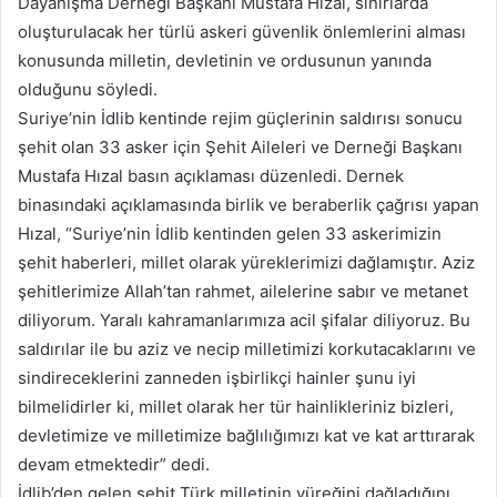
Dayanışma Derneği Başkanı Mustafa Hızal, sınırlarda
oluşturulacak her türlü askeri güvenlik önlemlerini alması
konusunda milletin, devletinin ve ordusunun yanında
olduğunu söyledi.
Suriye’nin İdlib kentinde rejim güçlerinin saldırısı sonucu
şehit olan 33 asker için Şehit Aileleri ve Derneği Başkanı
Mustafa Hızal basın açıklaması düzenledi. Dernek
binasındaki açıklamasında birlik ve beraberlik çağrısı yapan
Hızal, “Suriye’nin İdlib kentinden gelen 33 askerimizin
şehit haberleri, millet olarak yüreklerimizi dağlamıştır. Aziz
şehitlerimize Allah’tan rahmet, ailelerine sabır ve metanet
diliyorum. Yaralı kahramanlarımıza acil şifalar diliyoruz. Bu
saldırılar ile bu aziz ve necip milletimizi korkutacaklarını ve
sindireceklerini zanneden işbirlikçi hainler şunu iyi
bilmelidirler ki, millet olarak her tür hainlikleriniz bizleri,
devletimize ve milletimize bağlılığımızı kat ve kat arttırarak
devam etmektedir” dedi.
İdlib’den gelen şehit Türk milletinin yüreğini dağladığını