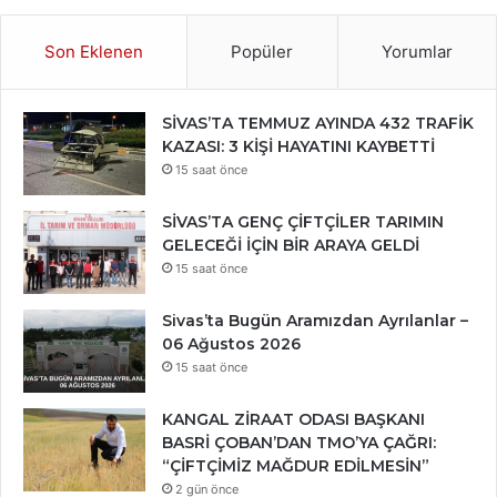
Son Eklenen
Popüler
Yorumlar
SİVAS’TA TEMMUZ AYINDA 432 TRAFİK
KAZASI: 3 KİŞİ HAYATINI KAYBETTİ
15 saat önce
SİVAS’TA GENÇ ÇİFTÇİLER TARIMIN
GELECEĞİ İÇİN BİR ARAYA GELDİ
15 saat önce
Sivas’ta Bugün Aramızdan Ayrılanlar –
06 Ağustos 2026
15 saat önce
KANGAL ZİRAAT ODASI BAŞKANI
BASRİ ÇOBAN’DAN TMO’YA ÇAĞRI:
“ÇİFTÇİMİZ MAĞDUR EDİLMESİN”
2 gün önce