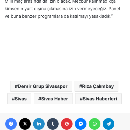
Milli maç arasında da izin olacak. Mecbur kalınmadıkça
kimsenin yurt dışına çıkmasına izin vermeyeceğiz. Panel
ve buna benzer programlara da katılmayı yasakladık.”
Demir Grup Sivasspor
Rıza Çalımbay
Sivas
Sivas Haber
Sivas Haberleri
Facebook
X
LinkedIn
Tumblr
Pinterest
Messenger
WhatsApp
Telegra