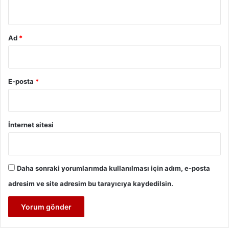
*
Ad
*
E-posta
*
İnternet sitesi
Daha sonraki yorumlarımda kullanılması için adım, e-posta
adresim ve site adresim bu tarayıcıya kaydedilsin.