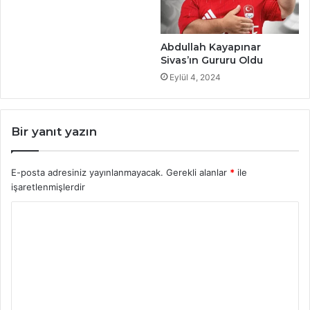
Abdullah Kayapınar
Sivas’ın Gururu Oldu
Eylül 4, 2024
Bir yanıt yazın
E-posta adresiniz yayınlanmayacak.
Gerekli alanlar
*
ile
işaretlenmişlerdir
Y
o
r
u
m