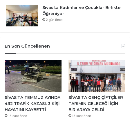
Sivas’ta Kadınlar ve Çocuklar Birlikte
Öğreniyor
2 gün önce
En Son Güncellenen
SİVAS’TA TEMMUZ AYINDA
SİVAS’TA GENÇ ÇİFTÇİLER
432 TRAFİK KAZASI: 3 KİŞİ
TARIMIN GELECEĞİ İÇİN
HAYATINI KAYBETTİ
BİR ARAYA GELDİ
15 saat önce
15 saat önce