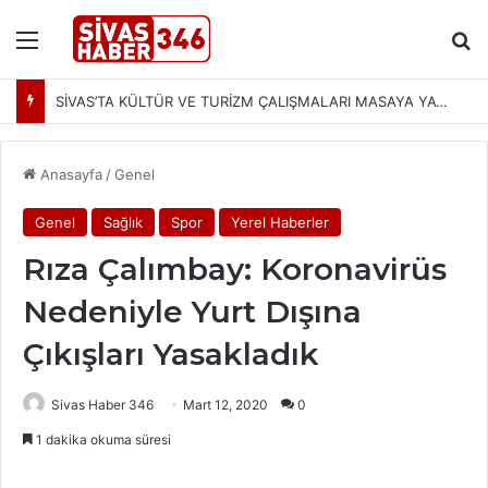
Menü
Ar
SİVAS’TA KÜLTÜR VE TURİZM ÇALIŞMALARI MASAYA YATIRILDI: YENİ PROJELER YOLDA
Anasayfa
/
Genel
Genel
Sağlık
Spor
Yerel Haberler
Rıza Çalımbay: Koronavirüs
Nedeniyle Yurt Dışına
Çıkışları Yasakladık
Sivas Haber 346
Mart 12, 2020
0
1 dakika okuma süresi