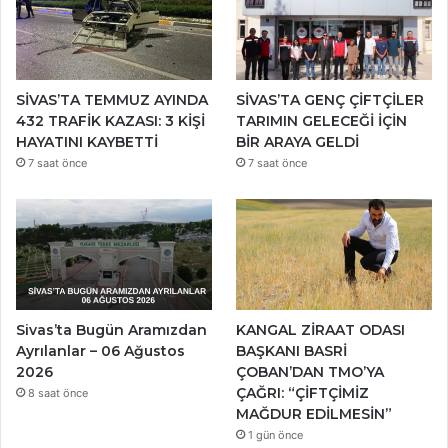
SİVAS’TA TEMMUZ AYINDA
SİVAS’TA GENÇ ÇİFTÇİLER
432 TRAFİK KAZASI: 3 KİŞİ
TARIMIN GELECEĞİ İÇİN
HAYATINI KAYBETTİ
BİR ARAYA GELDİ
7 saat önce
7 saat önce
Sivas’ta Bugün Aramızdan
KANGAL ZİRAAT ODASI
Ayrılanlar – 06 Ağustos
BAŞKANI BASRİ
2026
ÇOBAN’DAN TMO’YA
ÇAĞRI: “ÇİFTÇİMİZ
8 saat önce
MAĞDUR EDİLMESİN”
1 gün önce