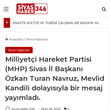
Menü
Ar
SİVAS’TA KÜLTÜR VE TURİZM ÇALIŞMALARI MASAYA YATIRILDI: YENİ PROJELER YOLDA
Anasayfa
/
Yerel Haberler
Yerel Haberler
Milliyetçi Hareket Partisi
(MHP) Sivas İl Başkanı
Özkan Turan Navruz, Mevlid
Kandili dolayısıyla bir mesaj
yayımladı.
Sivas Haber 346
Ekim 28, 2020
0