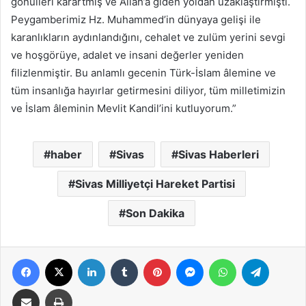
gönülleri karartmış ve Allah’a giden yoldan uzaklaştırmıştı.
Peygamberimiz Hz. Muhammed’in dünyaya gelişi ile
karanlıkların aydınlandığını, cehalet ve zulüm yerini sevgi
ve hoşgörüye, adalet ve insani değerler yeniden
filizlenmiştir. Bu anlamlı gecenin Türk-İslam âlemine ve
tüm insanlığa hayırlar getirmesini diliyor, tüm milletimizin
ve İslam âleminin Mevlit Kandil’ini kutluyorum.”
haber
Sivas
Sivas Haberleri
Sivas Milliyetçi Hareket Partisi
Son Dakika
Facebook
X
LinkedIn
Tumblr
Pinterest
Messenger
WhatsApp
Telegra
E-Posta ile paylaş
Yazdır