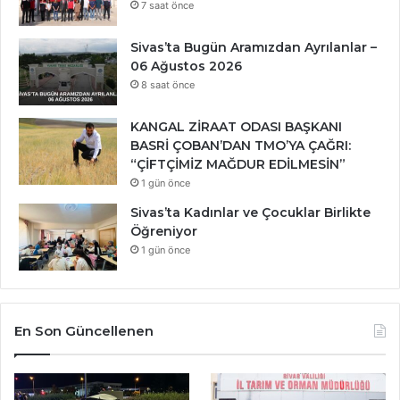
7 saat önce
Sivas’ta Bugün Aramızdan Ayrılanlar –
06 Ağustos 2026
8 saat önce
KANGAL ZİRAAT ODASI BAŞKANI
BASRİ ÇOBAN’DAN TMO’YA ÇAĞRI:
“ÇİFTÇİMİZ MAĞDUR EDİLMESİN”
1 gün önce
Sivas’ta Kadınlar ve Çocuklar Birlikte
Öğreniyor
1 gün önce
En Son Güncellenen