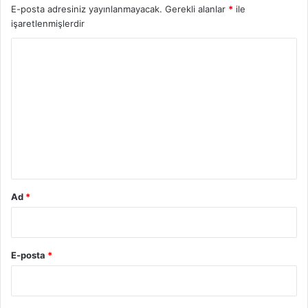
E-posta adresiniz yayınlanmayacak.
Gerekli alanlar
*
ile
işaretlenmişlerdir
Y
o
r
u
m
*
Ad
*
E-posta
*