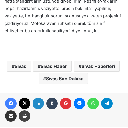
hatta standartların üstünde diyebilirim. Resmi evrakların
hepsi hazırlanmış vaziyette, aracın bakımları yapılmış
vaziyette, herhangi bir sorun, sıkıntısı yok, zaten projesini
çizdiriyoruz. Motokaravan ruhsatlı olarak tüm sınıf
ehliyetler bu aracı kullanabiliyor” diye konuştu.
Sivas
Sivas Haber
Sivas Haberleri
Sivas Son Dakika
Facebook
X
LinkedIn
Tumblr
Pinterest
Messenger
WhatsApp
Telegra
E-Posta ile paylaş
Yazdır