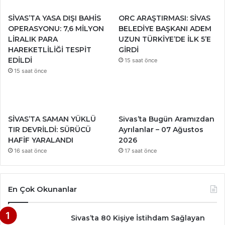
SİVAS’TA YASA DIŞI BAHİS
ORC ARAŞTIRMASI: SİVAS
OPERASYONU: 7,6 MİLYON
BELEDİYE BAŞKANI ADEM
LİRALIK PARA
UZUN TÜRKİYE’DE İLK 5’E
HAREKETLİLİĞİ TESPİT
GİRDİ
EDİLDİ
15 saat önce
15 saat önce
SİVAS’TA SAMAN YÜKLÜ
Sivas’ta Bugün Aramızdan
TIR DEVRİLDİ: SÜRÜCÜ
Ayrılanlar – 07 Ağustos
HAFİF YARALANDI
2026
16 saat önce
17 saat önce
En Çok Okunanlar
Sivas’ta 80 Kişiye İstihdam Sağlayan