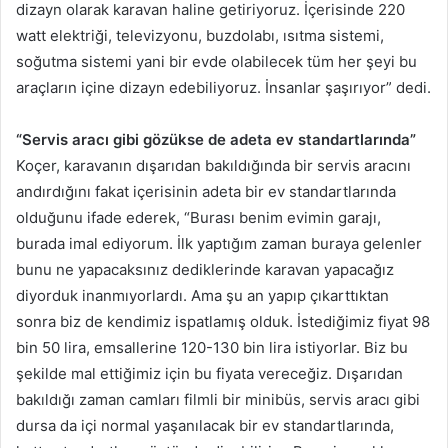
dizayn olarak karavan haline getiriyoruz. İçerisinde 220
watt elektriği, televizyonu, buzdolabı, ısıtma sistemi,
soğutma sistemi yani bir evde olabilecek tüm her şeyi bu
araçların içine dizayn edebiliyoruz. İnsanlar şaşırıyor” dedi.
“Servis aracı gibi gözükse de adeta ev standartlarında”
Koçer, karavanın dışarıdan bakıldığında bir servis aracını
andırdığını fakat içerisinin adeta bir ev standartlarında
olduğunu ifade ederek, “Burası benim evimin garajı,
burada imal ediyorum. İlk yaptığım zaman buraya gelenler
bunu ne yapacaksınız dediklerinde karavan yapacağız
diyorduk inanmıyorlardı. Ama şu an yapıp çıkarttıktan
sonra biz de kendimiz ispatlamış olduk. İstediğimiz fiyat 98
bin 50 lira, emsallerine 120-130 bin lira istiyorlar. Biz bu
şekilde mal ettiğimiz için bu fiyata vereceğiz. Dışarıdan
bakıldığı zaman camları filmli bir minibüs, servis aracı gibi
dursa da içi normal yaşanılacak bir ev standartlarında,