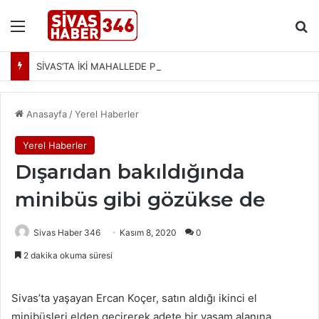
Menü
Ar
SİVAS’TA İKİ MAHALLEDE PLANLI SU KESİNTİSİ! SCADA ÇALIŞMALARI NEDENİYLE SULAR KESİLECEK
Anasayfa
/
Yerel Haberler
Yerel Haberler
Dışarıdan bakıldığında
minibüs gibi gözükse de
Sivas Haber 346
Kasım 8, 2020
0
2 dakika okuma süresi
Sivas’ta yaşayan Ercan Koçer, satın aldığı ikinci el
minibüsleri elden geçirerek adete bir yaşam alanına