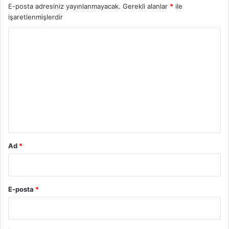
E-posta adresiniz yayınlanmayacak.
Gerekli alanlar
*
ile
işaretlenmişlerdir
Y
o
r
u
m
*
Ad
*
E-posta
*