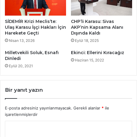
SİDEMİR Krizi Meclis’te:
CHP’li Karasu: Sivas
Ulaş Karasu İşçi Hakları İçin
AKP’nin Kapsama Alanı
Harekete Geçti
Dışında Kaldı
Nisan 13, 2026
Eylül 18, 2025
Milletvekili Soluk, Esnafı
Ekinci: Ellerini Kıracağız
Dinledi
Haziran 15, 2022
Eylül 20, 2021
Bir yanıt yazın
E-posta adresiniz yayınlanmayacak.
Gerekli alanlar
*
ile
işaretlenmişlerdir
Y
o