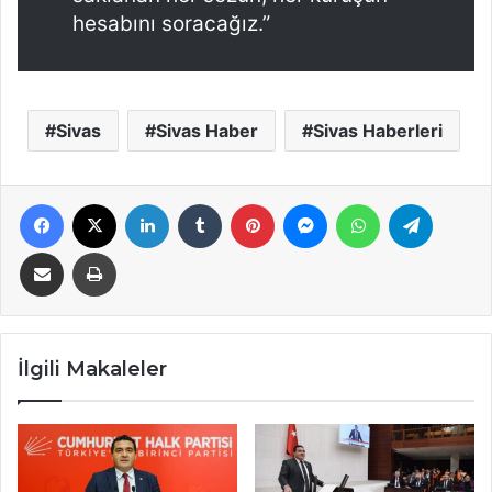
hesabını soracağız.”
Sivas
Sivas Haber
Sivas Haberleri
Facebook
X
LinkedIn
Tumblr
Pinterest
Messenger
WhatsApp
Telegra
E-Posta ile paylaş
Yazdır
İlgili Makaleler