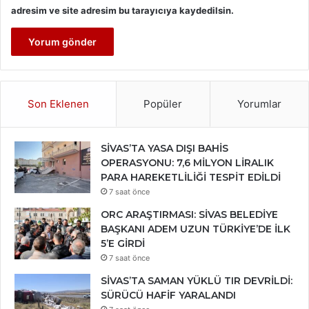
adresim ve site adresim bu tarayıcıya kaydedilsin.
Son Eklenen
Popüler
Yorumlar
SİVAS’TA YASA DIŞI BAHİS
OPERASYONU: 7,6 MİLYON LİRALIK
PARA HAREKETLİLİĞİ TESPİT EDİLDİ
7 saat önce
ORC ARAŞTIRMASI: SİVAS BELEDİYE
BAŞKANI ADEM UZUN TÜRKİYE’DE İLK
5’E GİRDİ
7 saat önce
SİVAS’TA SAMAN YÜKLÜ TIR DEVRİLDİ:
SÜRÜCÜ HAFİF YARALANDI