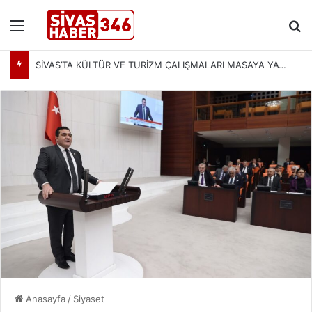
Menü
Ar
SİVAS’TA KÜLTÜR VE TURİZM ÇALIŞMALARI MASAYA YATIRILDI: YENİ PROJELER YOLDA
Anasayfa
/
Siyaset