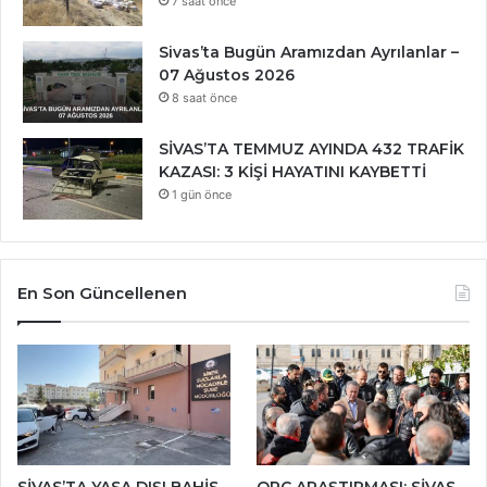
7 saat önce
Sivas’ta Bugün Aramızdan Ayrılanlar –
07 Ağustos 2026
8 saat önce
SİVAS’TA TEMMUZ AYINDA 432 TRAFİK
KAZASI: 3 KİŞİ HAYATINI KAYBETTİ
1 gün önce
En Son Güncellenen
SİVAS’TA YASA DIŞI BAHİS
ORC ARAŞTIRMASI: SİVAS