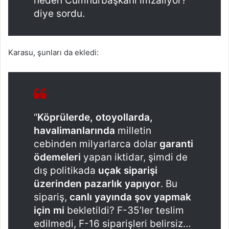
neden Cumhurbaşkanı imzalıyor?”
diye sordu.
Karasu, şunları da ekledi:
“
Köprülerde, otoyollarda,
havalimanlarında
milletin
cebinden milyarlarca dolar
garanti
ödemeleri
yapan iktidar, şimdi de
dış politikada
uçak siparişi
üzerinden pazarlık yapıyor
. Bu
sipariş,
canlı yayında şov yapmak
için mi
bekletildi? F-35’ler teslim
edilmedi, F-16 siparişleri belirsiz…