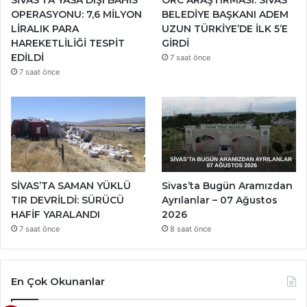
OPERASYONU: 7,6 MİLYON
BELEDİYE BAŞKANI ADEM
LİRALIK PARA
UZUN TÜRKİYE’DE İLK 5’E
HAREKETLİLİĞİ TESPİT
GİRDİ
EDİLDİ
7 saat önce
7 saat önce
SİVAS’TA SAMAN YÜKLÜ
Sivas’ta Bugün Aramızdan
TIR DEVRİLDİ: SÜRÜCÜ
Ayrılanlar – 07 Ağustos
HAFİF YARALANDI
2026
7 saat önce
8 saat önce
En Çok Okunanlar