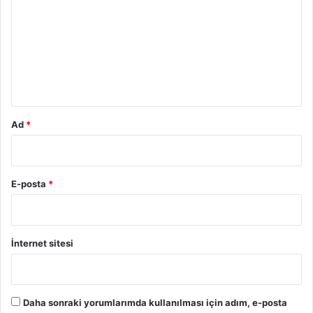
r
u
m
*
Ad
*
E-posta
*
İnternet sitesi
Daha sonraki yorumlarımda kullanılması için adım, e-posta