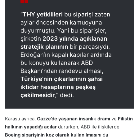
“
THY yetkilileri
bu siparişi zaten
aylar öncesinden kamuoyuna
duyurmuştu. Yani bu siparişler,
şirketin
2023 yılında açıklanan
stratejik planının
bir parçasıydı.
Erdoğan’ın kapalı kapılar ardında
bu konuyu kullanarak ABD
Başkanı’ndan randevu alması,
Türkiye’nin çıkarlarının şahsi
iktidar hesaplarına peşkeş
çekilmesidir
,” dedi.
Karasu ayrıca,
Gazze’de yaşanan insanlık dramı
ve
Filistin
halkının yaşadığı acılar
dururken, ABD ile ilişkilerde
Boeing siparişinin koz olarak kullanılmasını
da