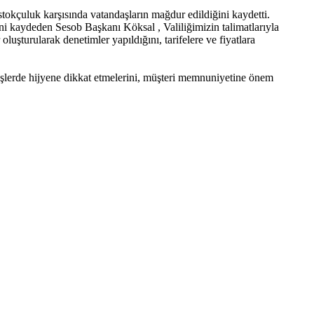
stokçuluk karşısında vatandaşların mağdur edildiğini kaydetti.
ini kaydeden Sesob Başkanı Köksal , Valiliğimizin talimatlarıyla
luşturularak denetimler yapıldığını, tarifelere ve fiyatlara
rişlerde hijyene dikkat etmelerini, müşteri memnuniyetine önem