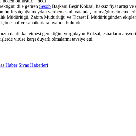
na neden olmuştur. ” dedi
ktiğini dile getiren
Sesob
Başkanı Beşir Köksal, haksız fiyat artışı ve 
ların bu fırsatçılığa meydan vermemesini, vatandaşları mağdur etmemeler
Sağlık Müdürlüğü, Zabıta Müdürlüğü ve Ticaret İl Müdürlüğünden ekipler o
için esnaf ve sanatkarlara uyarıda bulundu.
ızın da dikkat etmesi gerektiğini vurgulayan Köksal, esnafların alışve
işlerde virüse karşı duyarlı olmalarını tavsiye etti.
vas Haber
Sivas Haberleri