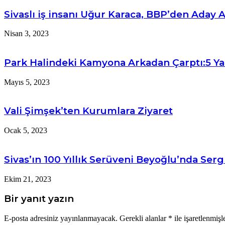
paylaş
Sivaslı iş insanı Uğur Karaca, BBP’den Aday 
Nisan 3, 2023
Park Halindeki Kamyona Arkadan Çarptı:5 Yar
Mayıs 5, 2023
Vali Şimşek’ten Kurumlara Ziyaret
Ocak 5, 2023
Sivas’ın 100 Yıllık Serüveni Beyoğlu’nda Serg
Ekim 21, 2023
Bir yanıt yazın
E-posta adresiniz yayınlanmayacak.
Gerekli alanlar
*
ile işaretlenmişl