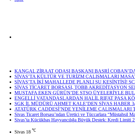
Arama
Son Dakika Haberleri
yap
KANGAL ZİRAAT ODASI BAŞKANI BASRİ ÇOBAN’DA
SİVAS’TA KÜLTÜR VE TURİZM ÇALIŞMALARI MASAY
SİVAS’TA İKİ MAHALLEDE PLANLI SU KESİNTİSİ!
SİVAS TİCARET BORSASI, TOBB AKREDİTASYON S
MUSTAFA EKEN GÜRÜN’DE STSO ÜYELERİYLE BUL
ENGELLİ VATANDAŞLARDAN HALİL RIFAT PAŞA KÖ
...
SGK İL MÜDÜRÜ AHMET KALE’DEN SİVAS HABER 34
ATATÜRK CADDESİ’NDE YENİLEME ÇALIŞMALARI
Sivas Ticaret Borsası’ndan Üretici ve Tüccarlara “Müstahsil M
Sivas’ta Küçükbaş Hayvancılığa Büyük Destek: Kredi Limiti 2
℃
Sivas
18