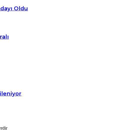
Adayı Oldu
alı
ileniyor
erdir