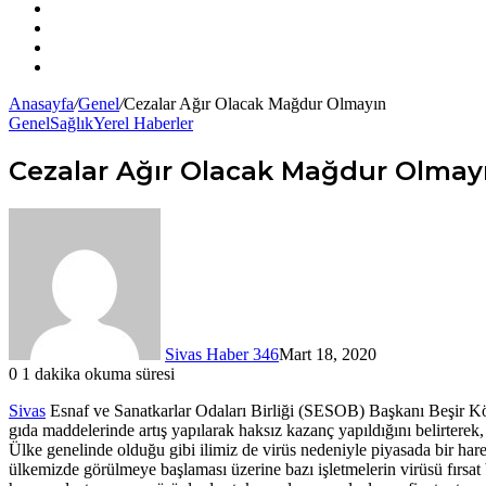
Facebook
X
YouTube
Instagram
Anasayfa
/
Genel
/
Cezalar Ağır Olacak Mağdur Olmayın
Genel
Sağlık
Yerel Haberler
Cezalar Ağır Olacak Mağdur Olmay
Sivas Haber 346
Mart 18, 2020
0
1 dakika okuma süresi
Sivas
Esnaf ve Sanatkarlar Odaları Birliği (SESOB) Başkanı Beşir Kö
gıda maddelerinde artış yapılarak haksız kazanç yapıldığını belirterek,
Ülke genelinde olduğu gibi ilimiz de virüs nedeniyle piyasada bir ha
ülkemizde görülmeye başlaması üzerine bazı işletmelerin virüsü fırsat