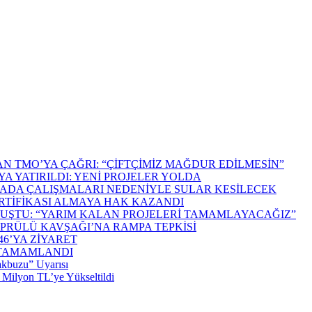
N TMO’YA ÇAĞRI: “ÇİFTÇİMİZ MAĞDUR EDİLMESİN”
A YATIRILDI: YENİ PROJELER YOLDA
 SCADA ÇALIŞMALARI NEDENİYLE SULAR KESİLECEK
ERTİFİKASI ALMAYA HAK KAZANDI
UŞTU: “YARIM KALAN PROJELERİ TAMAMLAYACAĞIZ”
PRÜLÜ KAVŞAĞI’NA RAMPA TEPKİSİ
6’YA ZİYARET
 TAMAMLANDI
akbuzu” Uyarısı
 Milyon TL’ye Yükseltildi