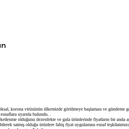
ın
ksal, korona virüsünün ülkemizde görülmeye başlaması ve gündeme gelm
 esnaflara uyarıda bulundu. .
reketlenme olduğunu dezenfekte ve gıda ürünlerinde fiyatların bir anda
 bilerek satmış olduğu ürünlere fahiş fiyat uygulaması esnaf teşkilatım