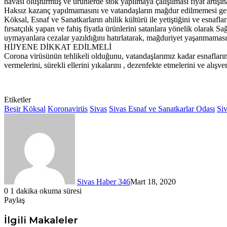
havası oluşturmuş ve ürünlerde stok yapılmaya çalışılması fiyat artışı
Haksız kazanç yapılmamasını ve vatandaşların mağdur edilmemesi gere
Köksal, Esnaf ve Sanatkarların ahilik kültürü ile yetiştiğini ve esnaf
fırsatçılık yapan ve fahiş fiyatla ürünlerini satanlara yönelik olarak 
uymayanlara cezalar yazıldığını hatırlatarak, mağduriyet yaşanmaması 
HİJYENE DİKKAT EDİLMELİ
Corona virüsünün tehlikeli olduğunu, vatandaşlarımız kadar esnaflarım
vermelerini, sürekli ellerini yıkalarını , dezenfekte etmelerini ve alışver
Etiketler
Beşir Köksal
Koronavirüs
Sivas
Sivas Esnaf ve Sanatkarlar Odası
Si
Sivas Haber 346
Mart 18, 2020
0
1 dakika okuma süresi
Paylaş
Facebook
X
LinkedIn
Tumblr
Pinterest
Messenger
Messenger
WhatsApp
Telegram
E-
Yazdır
Posta
İlgili Makaleler
ile