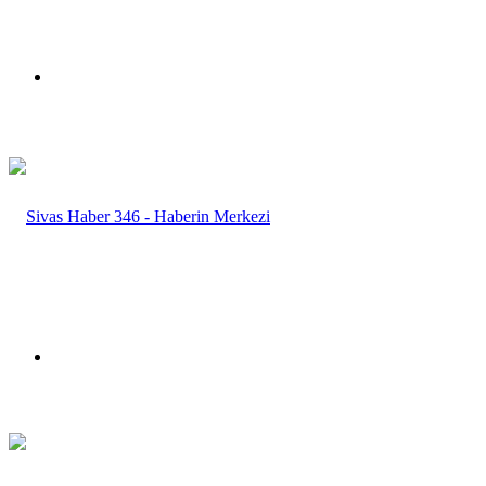
Menü
Arama
yap