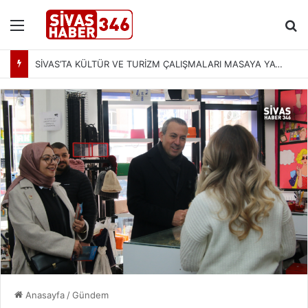
Menü
Ar
SİVAS’TA KÜLTÜR VE TURİZM ÇALIŞMALARI MASAYA YATIRILDI: YENİ PROJELER YOLDA
Anasayfa
/
Gündem