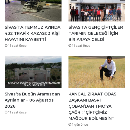
SİVAS’TA TEMMUZ AYINDA
SİVAS’TA GENÇ ÇİFTÇİLER
432 TRAFİK KAZASI: 3 KİŞİ
TARIMIN GELECEĞİ İÇİN
HAYATINI KAYBETTİ
BİR ARAYA GELDİ
11 saat önce
11 saat önce
Sivas’ta Bugün Aramızdan
KANGAL ZİRAAT ODASI
Ayrılanlar – 06 Ağustos
BAŞKANI BASRİ
2026
ÇOBAN’DAN TMO’YA
ÇAĞRI: “ÇİFTÇİMİZ
11 saat önce
MAĞDUR EDİLMESİN”
1 gün önce