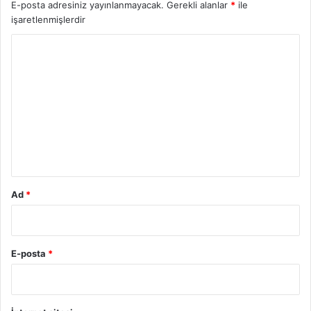
E-posta adresiniz yayınlanmayacak.
Gerekli alanlar
*
ile
işaretlenmişlerdir
Y
o
r
u
m
*
Ad
*
E-posta
*