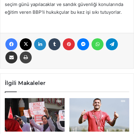
seçim günü yapılacaklar ve sandık güvenliği konularında
eğitim veren BBP’li hukukçular bu kez işi sıkı tutuyorlar.
Facebook
X
LinkedIn
Tumblr
Pinterest
Messenger
WhatsApp
Telegra
E-Posta ile paylaş
Yazdır
İlgili Makaleler