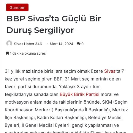
Gündem
BBP Sivas’ta Güçlü Bir
Duruş Sergiliyor
Sivas Haber 346
Mart 14, 2024
0
1 dakika okuma süresi
31 yıllık mazisinde birisi ara seçim olmak üzere
Sivas
’ta 7
kez yerel seçime giren BBP, 31 Mart seçimlerinin de en
favori partisi durumunda. Yaklaşık 3 aydır tüm
teşkilatlarıyla sahada olan
Büyük Birlik Partisi
moral ve
motivasyon anlamında da rakiplerinin önünde. SKM (Seçim
Koordinasyon Merkezi) Başkanlığında İl Başkanlığı, Merkez
İlçe Başkanlığı, Kadın Kolları Başkanlığı, Belediye Meclisi
üyeleri, İl Genel Meclisi üyeleri, gençlik yapılanması ve
oluşturulan çok sayıda komiteyle birlikte Sivas’ı karış karış