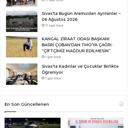
11 saat önce
Sivas’ta Bugün Aramızdan Ayrılanlar –
06 Ağustos 2026
11 saat önce
KANGAL ZİRAAT ODASI BAŞKANI
BASRİ ÇOBAN’DAN TMO’YA ÇAĞRI:
“ÇİFTÇİMİZ MAĞDUR EDİLMESİN”
1 gün önce
Sivas’ta Kadınlar ve Çocuklar Birlikte
Öğreniyor
1 gün önce
En Son Güncellenen