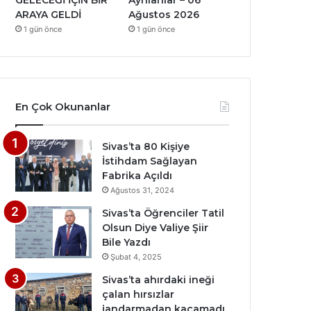
GELECEĞİ İÇİN BİR
Ayrılanlar – 06
ARAYA GELDİ
Ağustos 2026
1 gün önce
1 gün önce
En Çok Okunanlar
Sivas’ta 80 Kişiye
İstihdam Sağlayan
Fabrika Açıldı
Ağustos 31, 2024
Sivas’ta Öğrenciler Tatil
Olsun Diye Valiye Şiir
Bile Yazdı
Şubat 4, 2025
Sivas’ta ahırdaki ineği
çalan hırsızlar
jandarmadan kaçamadı