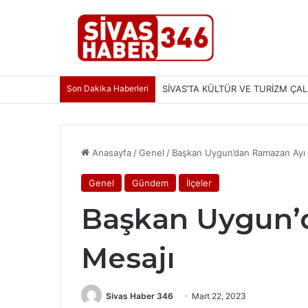
Son Dakika Haberleri
SİVAS’TA KÜLTÜR VE TURİZM ÇAL
Anasayfa
/
Genel
/
Başkan Uygun’dan Ramazan Ayı 
Genel
Gündem
İlçeler
Başkan Uygun’
Mesajı
Sivas Haber 346
Mart 22, 2023