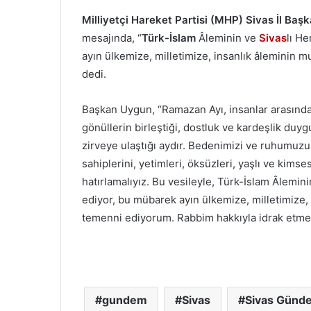
Milliyetçi Hareket Partisi (MHP) Sivas İl Ba
mesajında, “
Türk-İslam
Âleminin ve
Sivas
lı H
ayın ülkemize, milletimize, insanlık âleminin 
dedi.
Başkan Uygun, “Ramazan Ayı, insanlar arasında
gönüllerin birleştiği, dostluk ve kardeşlik duyg
zirveye ulaştığı aydır. Bedenimizi ve ruhumuz
sahiplerini, yetimleri, öksüzleri, yaşlı ve kimse
hatırlamalıyız. Bu vesileyle, Türk-İslam Âlemin
ediyor, bu mübarek ayın ülkemize, milletimize,
temenni ediyorum. Rabbim hakkıyla idrak etmey
gundem
Sivas
Sivas Günd