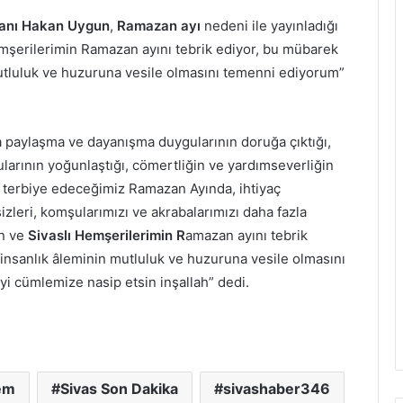
şkanı Hakan Uygun
,
Ramazan ayı
nedeni ile yayınladığı
emşerilerimin Ramazan ayını tebrik ediyor, bu mübarek
mutluluk ve huzuruna vesile olmasını temenni ediyorum”
 paylaşma ve dayanışma duygularının doruğa çıktığı,
ularının yoğunlaştığı, cömertliğin ve yardımseverliğin
u terbiye edeceğimiz Ramazan Ayında, ihtiyaç
sizleri, komşularımızı ve akrabalarımızı daha fazla
in ve
Sivaslı Hemşerilerimin R
amazan ayını tebrik
 insanlık âleminin mutluluk ve huzuruna vesile olmasını
i cümlemize nasip etsin inşallah” dedi.
em
Sivas Son Dakika
sivashaber346