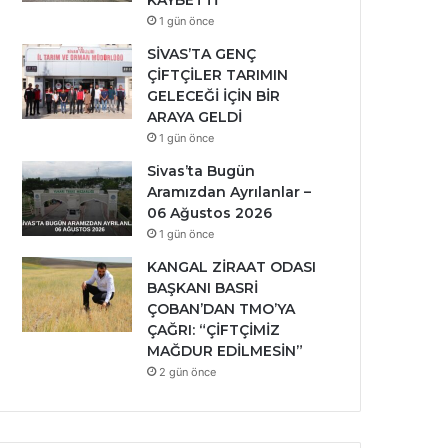
KAYBETTİ
1 gün önce
SİVAS’TA GENÇ
ÇİFTÇİLER TARIMIN
GELECEĞİ İÇİN BİR
ARAYA GELDİ
1 gün önce
Sivas’ta Bugün
Aramızdan Ayrılanlar –
06 Ağustos 2026
1 gün önce
KANGAL ZİRAAT ODASI
BAŞKANI BASRİ
ÇOBAN’DAN TMO’YA
ÇAĞRI: “ÇİFTÇİMİZ
MAĞDUR EDİLMESİN”
2 gün önce