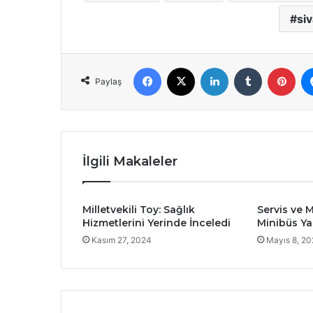
si
Facebook
X
LinkedIn
Tumblr
Pint
Paylaş
İlgili Makaleler
Milletvekili Toy: Sağlık
Servis ve M
Hizmetlerini Yerinde İnceledi
Minibüs Ya
Kasım 27, 2024
Mayıs 8, 2