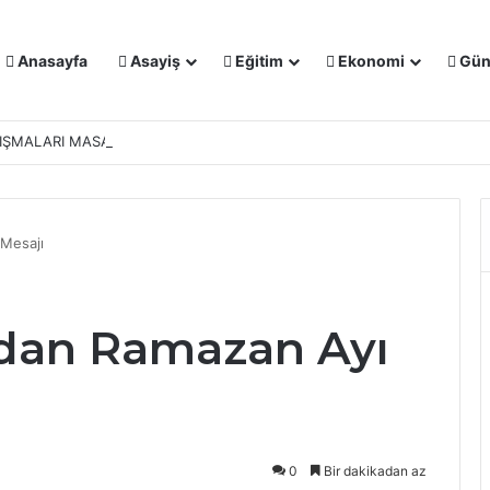
Anasayfa
Asayiş
Eğitim
Ekonomi
Gün
IŞMALARI MASAYA YATIRILDI: YENİ PROJELER YOLDA
Mesajı
dan Ramazan Ayı
0
Bir dakikadan az