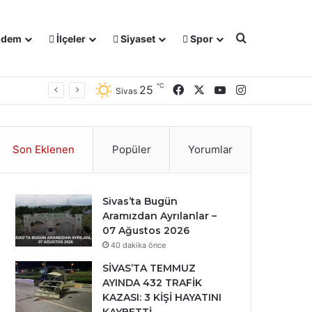
Arama yap ..
dem
İlçeler
Siyaset
Spor
℃
Facebook
X
YouTube
Instagram
25
Sivas
Son Eklenen
Popüler
Yorumlar
Sivas’ta Bugün
Aramızdan Ayrılanlar –
07 Ağustos 2026
40 dakika önce
SİVAS’TA TEMMUZ
AYINDA 432 TRAFİK
KAZASI: 3 KİŞİ HAYATINI