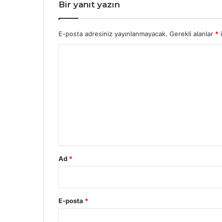
Bir yanıt yazın
E-posta adresiniz yayınlanmayacak.
Gerekli alanlar
*
i
Y
o
r
u
m
*
Ad
*
E-posta
*