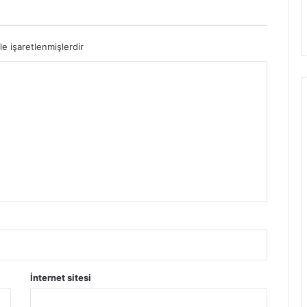
le işaretlenmişlerdir
İnternet sitesi