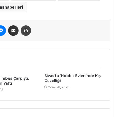
vashaberleri
erest
Messenger
E-Posta ile paylaş
Yazdır
Sivas’ta ‘Hobbit Evleri’nde Kış
inibüs Çarpıştı,
Güzelliği
n Yattı
Ocak 28, 2020
023