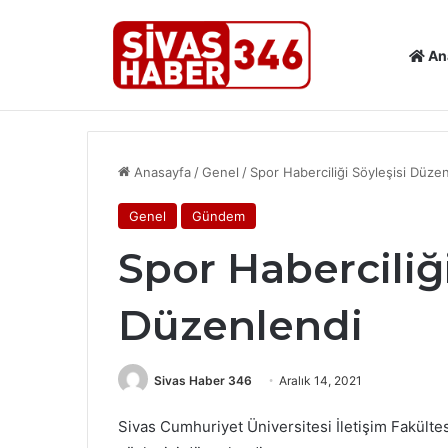
An
Son Dakika Haberleri
SİVAS’TA KÜLTÜR VE TURİZM ÇAL
Anasayfa
/
Genel
/
Spor Haberciliği Söyleşisi Düze
Genel
Gündem
Spor Haberciliği
Düzenlendi
Sivas Haber 346
Aralık 14, 2021
Sivas Cumhuriyet Üniversitesi İletişim Fakülte