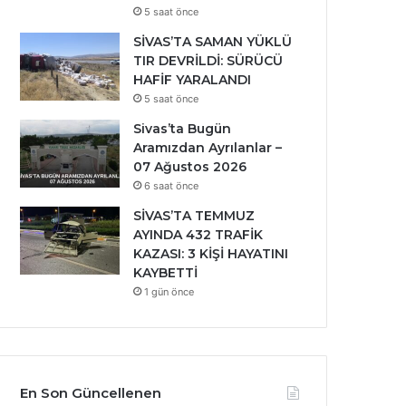
5 saat önce
SİVAS’TA SAMAN YÜKLÜ
TIR DEVRİLDİ: SÜRÜCÜ
HAFİF YARALANDI
5 saat önce
Sivas’ta Bugün
Aramızdan Ayrılanlar –
07 Ağustos 2026
6 saat önce
SİVAS’TA TEMMUZ
AYINDA 432 TRAFİK
KAZASI: 3 KİŞİ HAYATINI
KAYBETTİ
1 gün önce
En Son Güncellenen