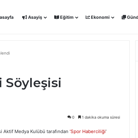
asayfa
Asayiş
Eğitim
Ekonomi
Gün
IŞMALARI MASAYA YATIRILDI: YENİ PROJELER YOLDA
nlendi
 Söyleşisi
0
1 dakika okuma süresi
si Aktif Medya Kulübü tarafından
‘Spor Haberciliği
’