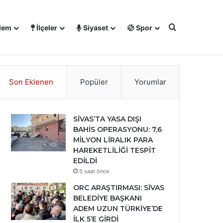
Arama yap ..
dem
İlçeler
Siyaset
Spor
℃
Facebook
X
YouTube
Instagram
28
Sivas
Son Eklenen
Popüler
Yorumlar
SİVAS’TA YASA DIŞI
BAHİS OPERASYONU: 7,6
MİLYON LİRALIK PARA
HAREKETLİLİĞİ TESPİT
EDİLDİ
5 saat önce
ORC ARAŞTIRMASI: SİVAS
BELEDİYE BAŞKANI
ADEM UZUN TÜRKİYE’DE
İLK 5’E GİRDİ