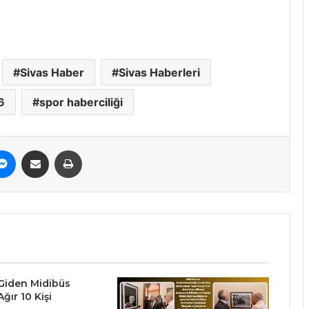
Sivas Haber
Sivas Haberleri
6
spor haberciliği
erest
Messenger
E-Posta ile paylaş
Yazdır
Giden Midibüs
 Ağır 10 Kişi