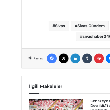
Sivas
Sivas Gündem
sivashaber34
Facebook
X
LinkedIn
Tumblr
Pint
Paylaş
İlgili Makaleler
Cenazeye 
Devrildi;1’i