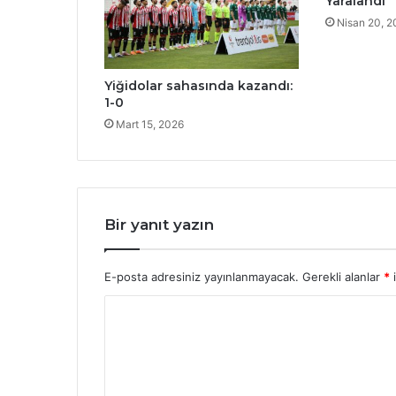
Yaralandı
Nisan 20, 
Yiğidolar sahasında kazandı:
1-0
Mart 15, 2026
Bir yanıt yazın
E-posta adresiniz yayınlanmayacak.
Gerekli alanlar
*
i
Y
o
r
u