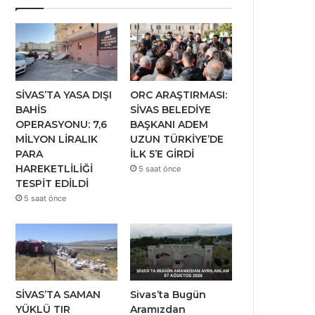
SİVAS’TA YASA DIŞI
ORC ARAŞTIRMASI:
BAHİS
SİVAS BELEDİYE
OPERASYONU: 7,6
BAŞKANI ADEM
MİLYON LİRALIK
UZUN TÜRKİYE’DE
PARA
İLK 5’E GİRDİ
HAREKETLİLİĞİ
5 saat önce
TESPİT EDİLDİ
5 saat önce
SİVAS’TA SAMAN
Sivas’ta Bugün
YÜKLÜ TIR
Aramızdan