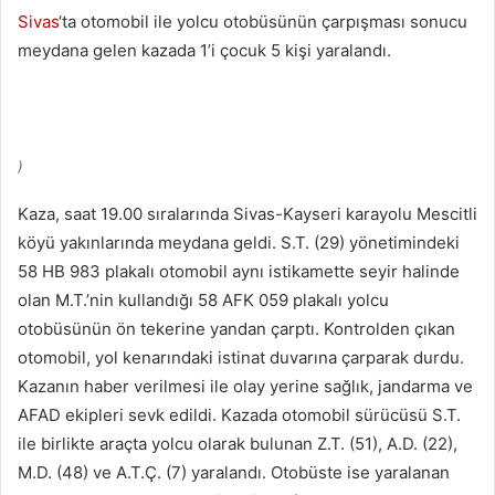
Sivas
‘ta otomobil ile yolcu otobüsünün çarpışması sonucu
meydana gelen kazada 1’i çocuk 5 kişi yaralandı.
)
Kaza, saat 19.00 sıralarında Sivas-Kayseri karayolu Mescitli
köyü yakınlarında meydana geldi. S.T. (29) yönetimindeki
58 HB 983 plakalı otomobil aynı istikamette seyir halinde
olan M.T.’nin kullandığı 58 AFK 059 plakalı yolcu
otobüsünün ön tekerine yandan çarptı. Kontrolden çıkan
otomobil, yol kenarındaki istinat duvarına çarparak durdu.
Kazanın haber verilmesi ile olay yerine sağlık, jandarma ve
AFAD ekipleri sevk edildi. Kazada otomobil sürücüsü S.T.
ile birlikte araçta yolcu olarak bulunan Z.T. (51), A.D. (22),
M.D. (48) ve A.T.Ç. (7) yaralandı. Otobüste ise yaralanan