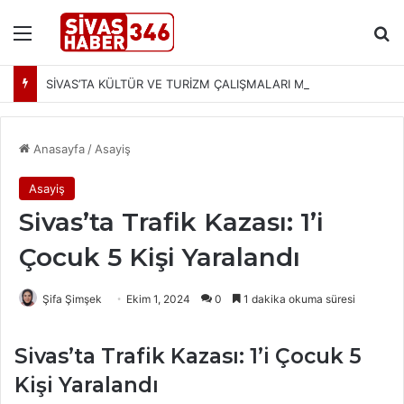
Menü
Ar
SİVAS’TA KÜLTÜR VE TURİZM ÇALIŞMALARI MASAYA YATIRILDI: YENİ PROJELER YOLDA
Anasayfa
/
Asayiş
Asayiş
Sivas’ta Trafik Kazası: 1’i
Çocuk 5 Kişi Yaralandı
Şifa Şimşek
Ekim 1, 2024
0
1 dakika okuma süresi
Sivas’ta Trafik Kazası: 1’i Çocuk 5
Kişi Yaralandı