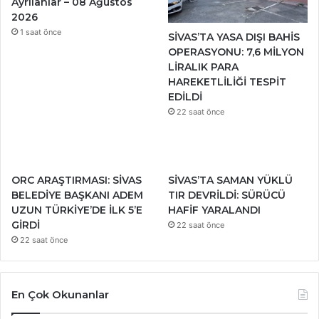
Ayrılanlar – 08 Ağustos
2026
1 saat önce
SİVAS’TA YASA DIŞI BAHİS
OPERASYONU: 7,6 MİLYON
LİRALIK PARA
HAREKETLİLİĞİ TESPİT
EDİLDİ
22 saat önce
ORC ARAŞTIRMASI: SİVAS
SİVAS’TA SAMAN YÜKLÜ
BELEDİYE BAŞKANI ADEM
TIR DEVRİLDİ: SÜRÜCÜ
UZUN TÜRKİYE’DE İLK 5’E
HAFİF YARALANDI
GİRDİ
22 saat önce
22 saat önce
En Çok Okunanlar