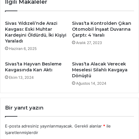
İlgili Makaleler
Sivas Yıldızeli’nde Arazi
Sivas’ta Kontrolden Çıkan
Kavgası: Eski Muhtar
Otomobil İnşaat Duvarına
Kardeşini Öldürdü, İki Kişiyi
Çarptı: 4 Yaralı
Yaraladı
Aralık 27, 2023
Haziran 6, 2025
Sivas’ta Hayvan Besleme
Sivas’ta Alacak Verecek
Kavgasında Kan Aktı
Meselesi Silahlı Kavgaya
Dönüştü
Ekim 13, 2024
Ağustos 14, 2024
Bir yanıt yazın
E-posta adresiniz yayınlanmayacak.
Gerekli alanlar
*
ile
işaretlenmişlerdir