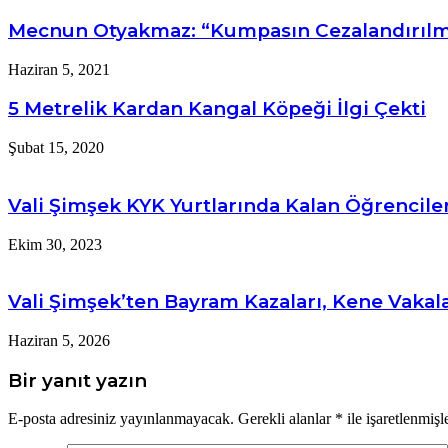
Mecnun Otyakmaz: “Kumpasın Cezalandırılma
Haziran 5, 2021
5 Metrelik Kardan Kangal Köpeği İlgi Çekti
Şubat 15, 2020
Vali Şimşek KYK Yurtlarında Kalan Öğrencile
Ekim 30, 2023
Vali Şimşek’ten Bayram Kazaları, Kene Vakal
Haziran 5, 2026
Bir yanıt yazın
E-posta adresiniz yayınlanmayacak.
Gerekli alanlar
*
ile işaretlenmişl