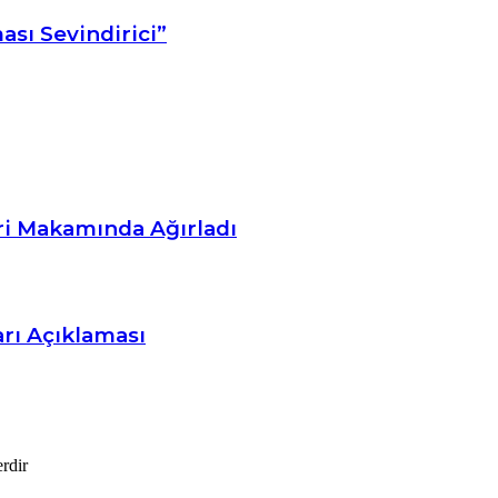
sı Sevindirici”
ri Makamında Ağırladı
arı Açıklaması
erdir