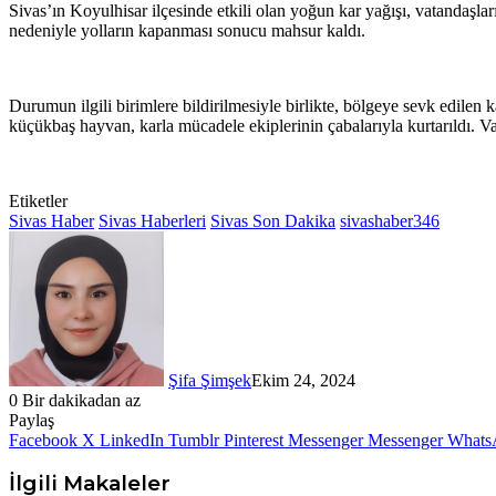
Sivas’ın Koyulhisar ilçesinde etkili olan yoğun kar yağışı, vatandaşl
nedeniyle yolların kapanması sonucu mahsur kaldı.
Durumun ilgili birimlere bildirilmesiyle birlikte, bölgeye sevk edilen
küçükbaş hayvan, karla mücadele ekiplerinin çabalarıyla kurtarıldı. Vata
Etiketler
Sivas Haber
Sivas Haberleri
Sivas Son Dakika
sivashaber346
Şifa Şimşek
Ekim 24, 2024
0
Bir dakikadan az
Paylaş
Facebook
X
LinkedIn
Tumblr
Pinterest
Messenger
Messenger
Whats
İlgili Makaleler