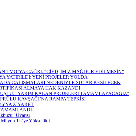
N TMO’YA ÇAĞRI: “ÇİFTÇİMİZ MAĞDUR EDİLMESİN”
A YATIRILDI: YENİ PROJELER YOLDA
 SCADA ÇALIŞMALARI NEDENİYLE SULAR KESİLECEK
ERTİFİKASI ALMAYA HAK KAZANDI
UŞTU: “YARIM KALAN PROJELERİ TAMAMLAYACAĞIZ”
PRÜLÜ KAVŞAĞI’NA RAMPA TEPKİSİ
6’YA ZİYARET
 TAMAMLANDI
akbuzu” Uyarısı
 Milyon TL’ye Yükseltildi