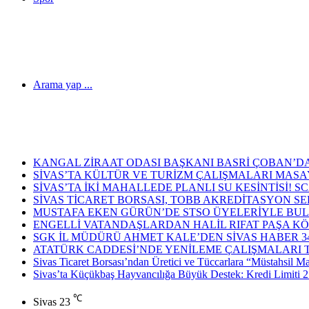
Arama yap ...
Son Dakika Haberleri
KANGAL ZİRAAT ODASI BAŞKANI BASRİ ÇOBAN’DA
SİVAS’TA KÜLTÜR VE TURİZM ÇALIŞMALARI MASAY
SİVAS’TA İKİ MAHALLEDE PLANLI SU KESİNTİSİ!
SİVAS TİCARET BORSASI, TOBB AKREDİTASYON S
MUSTAFA EKEN GÜRÜN’DE STSO ÜYELERİYLE BUL
ENGELLİ VATANDAŞLARDAN HALİL RIFAT PAŞA KÖ
SGK İL MÜDÜRÜ AHMET KALE’DEN SİVAS HABER 34
ATATÜRK CADDESİ’NDE YENİLEME ÇALIŞMALARI
Sivas Ticaret Borsası’ndan Üretici ve Tüccarlara “Müstahsil M
Sivas’ta Küçükbaş Hayvancılığa Büyük Destek: Kredi Limiti 2
℃
Sivas
23