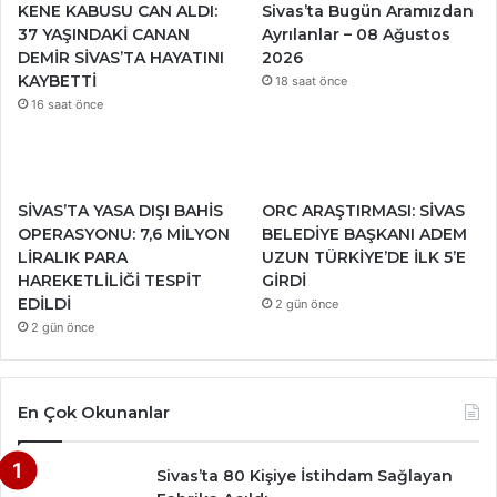
KENE KABUSU CAN ALDI:
Sivas’ta Bugün Aramızdan
37 YAŞINDAKİ CANAN
Ayrılanlar – 08 Ağustos
DEMİR SİVAS’TA HAYATINI
2026
KAYBETTİ
18 saat önce
16 saat önce
SİVAS’TA YASA DIŞI BAHİS
ORC ARAŞTIRMASI: SİVAS
OPERASYONU: 7,6 MİLYON
BELEDİYE BAŞKANI ADEM
LİRALIK PARA
UZUN TÜRKİYE’DE İLK 5’E
HAREKETLİLİĞİ TESPİT
GİRDİ
EDİLDİ
2 gün önce
2 gün önce
En Çok Okunanlar
Sivas’ta 80 Kişiye İstihdam Sağlayan