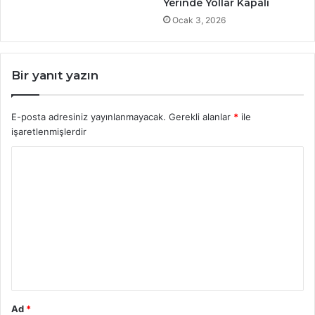
Yerinde Yollar Kapalı
Ocak 3, 2026
Bir yanıt yazın
E-posta adresiniz yayınlanmayacak.
Gerekli alanlar
*
ile
işaretlenmişlerdir
Y
o
r
u
m
*
Ad
*