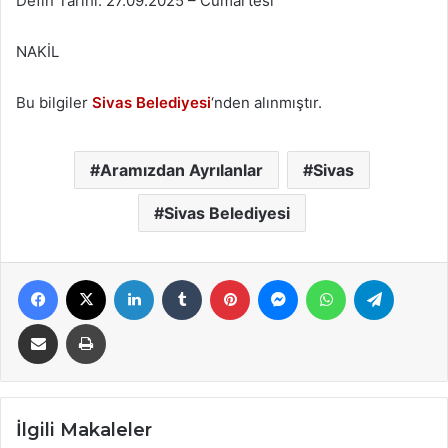
Defin Tarihi: 27.09.2025 – Cumartesi
NAKİL
Bu bilgiler
Sivas Belediyesi
‘nden alınmıştır.
Aramızdan Ayrılanlar
Sivas
Sivas Belediyesi
Facebook
X
LinkedIn
Tumblr
Pinterest
Messenger
WhatsApp
Telegra
E-Posta ile paylaş
Yazdır
İlgili Makaleler