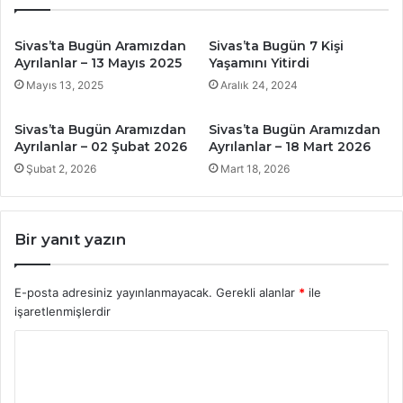
Sivas’ta Bugün Aramızdan
Sivas’ta Bugün 7 Kişi
Ayrılanlar – 13 Mayıs 2025
Yaşamını Yitirdi
Mayıs 13, 2025
Aralık 24, 2024
Sivas’ta Bugün Aramızdan
Sivas’ta Bugün Aramızdan
Ayrılanlar – 02 Şubat 2026
Ayrılanlar – 18 Mart 2026
Şubat 2, 2026
Mart 18, 2026
Bir yanıt yazın
E-posta adresiniz yayınlanmayacak.
Gerekli alanlar
*
ile
işaretlenmişlerdir
Y
o
r