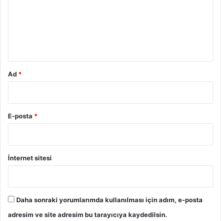
u
m
*
Ad
*
E-posta
*
İnternet sitesi
Daha sonraki yorumlarımda kullanılması için adım, e-posta
adresim ve site adresim bu tarayıcıya kaydedilsin.