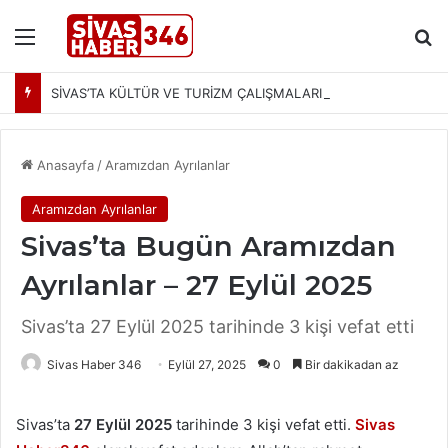
Menü
Ar
SİVAS’TA KÜLTÜR VE TURİZM ÇALIŞMALARI MASAYA YATIRILDI: YENİ PROJELER YOLDA
Anasayfa
/
Aramızdan Ayrılanlar
Aramızdan Ayrılanlar
Sivas’ta Bugün Aramızdan
Ayrılanlar – 27 Eylül 2025
Sivas’ta 27 Eylül 2025 tarihinde 3 kişi vefat etti
Sivas Haber 346
Eylül 27, 2025
0
Bir dakikadan az
Sivas’ta
27 Eylül 2025
tarihinde 3 kişi vefat etti.
Sivas