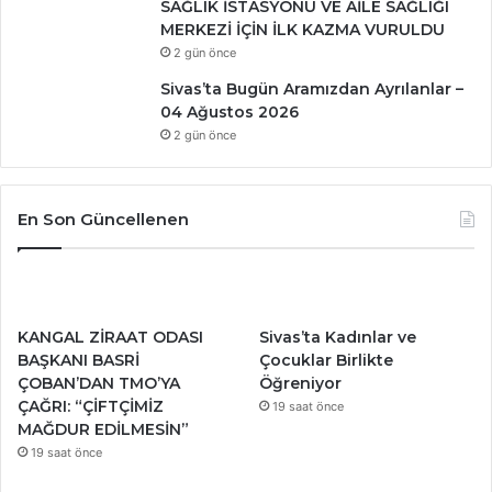
SAĞLIK İSTASYONU VE AİLE SAĞLIĞI
MERKEZİ İÇİN İLK KAZMA VURULDU
2 gün önce
Sivas’ta Bugün Aramızdan Ayrılanlar –
04 Ağustos 2026
2 gün önce
En Son Güncellenen
KANGAL ZİRAAT ODASI
Sivas’ta Kadınlar ve
BAŞKANI BASRİ
Çocuklar Birlikte
ÇOBAN’DAN TMO’YA
Öğreniyor
ÇAĞRI: “ÇİFTÇİMİZ
19 saat önce
MAĞDUR EDİLMESİN”
19 saat önce