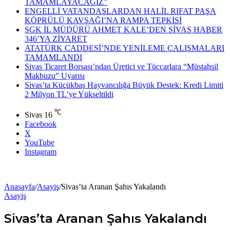
TAMAMLAYACAĞIZ”
ENGELLİ VATANDAŞLARDAN HALİL RIFAT PAŞA
KÖPRÜLÜ KAVŞAĞI’NA RAMPA TEPKİSİ
SGK İL MÜDÜRÜ AHMET KALE’DEN SİVAS HABER
346’YA ZİYARET
ATATÜRK CADDESİ’NDE YENİLEME ÇALIŞMALARI
TAMAMLANDI
Sivas Ticaret Borsası’ndan Üretici ve Tüccarlara “Müstahsil
Makbuzu” Uyarısı
Sivas’ta Küçükbaş Hayvancılığa Büyük Destek: Kredi Limiti
2 Milyon TL’ye Yükseltildi
℃
Sivas
16
Facebook
X
YouTube
Instagram
Anasayfa
/
Asayiş
/
Sivas’ta Aranan Şahıs Yakalandı
Asayiş
Sivas’ta Aranan Şahıs Yakalandı