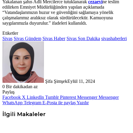
Yakalanan şahıs Adli Mercilerce tutuklanarak
cezaevi
ne teslim
edilirken Emniyet Müdürlüğünden yapılan açıklamada
“Vatandaşlarımızın huzur ve güvenliğini sağlamaya yönelik
çalışmalarımız aralıksız olarak sürdürülecektir. Kamuoyuna
saygılarımızla duyurulur.” ifadeleri kullanıldı.
Etiketler
Sivas
Sivas Gündem
Sivas Haber
Sivas Son Dakika
sivashaberleri
Şifa Şimşek
Eylül 11, 2024
0
Bir dakikadan az
Paylaş
Facebook
X
LinkedIn
Tumblr
Pinterest
Messenger
Messenger
WhatsApp
Telegram
E-Posta ile paylaş
Yazdır
İlgili Makaleler