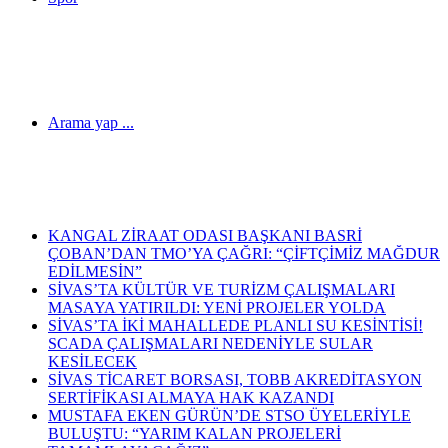
Arama yap ...
Son Dakika Haberleri
KANGAL ZİRAAT ODASI BAŞKANI BASRİ
ÇOBAN’DAN TMO’YA ÇAĞRI: “ÇİFTÇİMİZ MAĞDUR
EDİLMESİN”
SİVAS’TA KÜLTÜR VE TURİZM ÇALIŞMALARI
MASAYA YATIRILDI: YENİ PROJELER YOLDA
SİVAS’TA İKİ MAHALLEDE PLANLI SU KESİNTİSİ!
SCADA ÇALIŞMALARI NEDENİYLE SULAR
KESİLECEK
SİVAS TİCARET BORSASI, TOBB AKREDİTASYON
SERTİFİKASI ALMAYA HAK KAZANDI
MUSTAFA EKEN GÜRÜN’DE STSO ÜYELERİYLE
BULUŞTU: “YARIM KALAN PROJELERİ