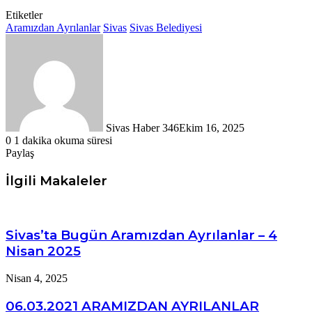
Etiketler
Aramızdan Ayrılanlar
Sivas
Sivas Belediyesi
Sivas Haber 346
Ekim 16, 2025
0
1 dakika okuma süresi
Paylaş
Facebook
X
LinkedIn
Tumblr
Pinterest
Messenger
Messenger
WhatsApp
Telegram
E-
Yazdır
Posta
İlgili Makaleler
ile
paylaş
Sivas’ta Bugün Aramızdan Ayrılanlar – 4
Nisan 2025
Nisan 4, 2025
06.03.2021 ARAMIZDAN AYRILANLAR