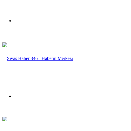
Menü
Arama
yap