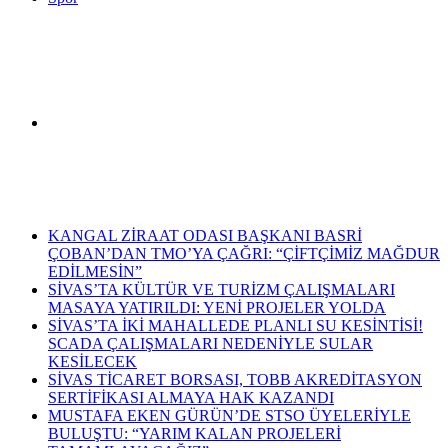
Arama
Son Dakika Haberleri
yap
KANGAL ZİRAAT ODASI BAŞKANI BASRİ
ÇOBAN’DAN TMO’YA ÇAĞRI: “ÇİFTÇİMİZ MAĞDUR
EDİLMESİN”
SİVAS’TA KÜLTÜR VE TURİZM ÇALIŞMALARI
MASAYA YATIRILDI: YENİ PROJELER YOLDA
SİVAS’TA İKİ MAHALLEDE PLANLI SU KESİNTİSİ!
...
SCADA ÇALIŞMALARI NEDENİYLE SULAR
KESİLECEK
SİVAS TİCARET BORSASI, TOBB AKREDİTASYON
SERTİFİKASI ALMAYA HAK KAZANDI
MUSTAFA EKEN GÜRÜN’DE STSO ÜYELERİYLE
BULUŞTU: “YARIM KALAN PROJELERİ