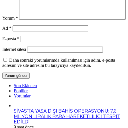
Yorum
*
Ad
*
E-posta
*
İnternet sitesi
Daha sonraki yorumlarımda kullanılması için adım, e-posta
adresim ve site adresim bu tarayıcıya kaydedilsin.
Son Eklenen
Popüler
Yorumlar
SİVAS’TA YASA DIŞI BAHİS OPERASYONU: 7,6
MİLYON LİRALIK PARA HAREKETLİLİĞİ TESPİT
EDİLDİ
9 saat önce