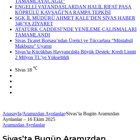
TAMAMLAYACAĞIZ”
ENGELLİ VATANDAŞLARDAN HALİL RIFAT PAŞA
KÖPRÜLÜ KAVŞAĞI’NA RAMPA TEPKİSİ
SGK İL MÜDÜRÜ AHMET KALE’DEN SİVAS HABER
346’YA ZİYARET
ATATÜRK CADDESİ’NDE YENİLEME ÇALIŞMALARI
TAMAMLANDI
Sivas Ticaret Borsası’ndan Üretici ve Tüccarlara “Müstahsil
Makbuzu” Uyarısı
Sivas’ta Küçükbaş Hayvancılığa Büyük Destek: Kredi Limiti
2 Milyon TL’ye Yükseltildi
℃
Sivas
18
Facebook
X
YouTube
Instagram
Anasayfa
/
Aramızdan Ayrılanlar
/
Sivas’ta Bugün Aramızdan
Ayrılanlar – 16 Ekim 2025
Aramızdan Ayrılanlar
Sivas’ta Bugün Aramızdan