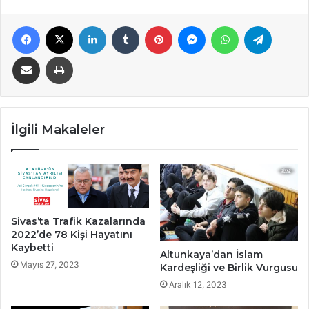
Facebook
X
LinkedIn
Tumblr
Pinterest
Messenger
WhatsApp
Telegra
E-Posta ile paylaş
Yazdır
İlgili Makaleler
Sivas’ta Trafik Kazalarında
2022’de 78 Kişi Hayatını
Kaybetti
Altunkaya’dan İslam
Mayıs 27, 2023
Kardeşliği ve Birlik Vurgusu
Aralık 12, 2023