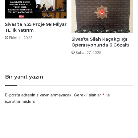
Sivas’ta 455 Proje 98 Milyar
TL’lik Yatırım
Ekim 11, 2023
Sivas’ta Silah Kaçakçılığı
Operasyonunda 6 Gözaltı!
Şubat 27, 2025
Bir yanıt yazın
E-posta adresiniz yayınlanmayacak.
Gerekli alanlar
*
ile
işaretlenmişlerdir
Y
o
r