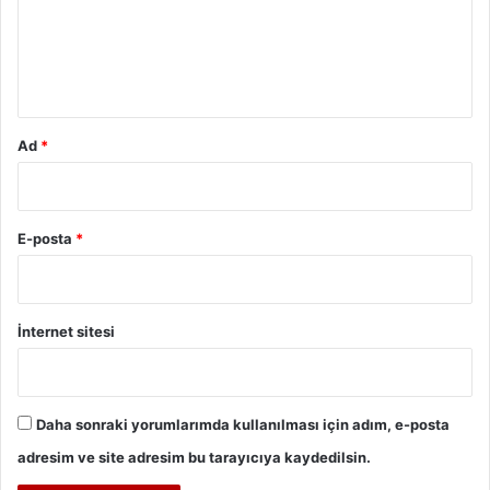
u
m
*
Ad
*
E-posta
*
İnternet sitesi
Daha sonraki yorumlarımda kullanılması için adım, e-posta
adresim ve site adresim bu tarayıcıya kaydedilsin.