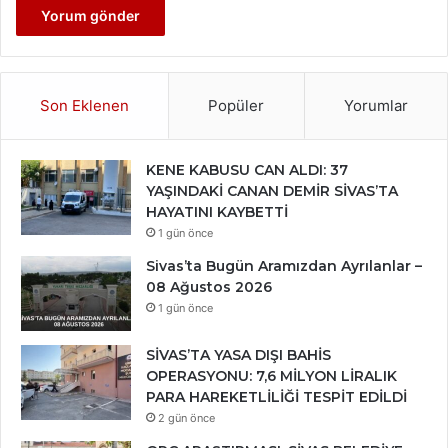
Son Eklenen
Popüler
Yorumlar
KENE KABUSU CAN ALDI: 37
YAŞINDAKİ CANAN DEMİR SİVAS’TA
HAYATINI KAYBETTİ
1 gün önce
Sivas’ta Bugün Aramızdan Ayrılanlar –
08 Ağustos 2026
1 gün önce
SİVAS’TA YASA DIŞI BAHİS
OPERASYONU: 7,6 MİLYON LİRALIK
PARA HAREKETLİLİĞİ TESPİT EDİLDİ
2 gün önce