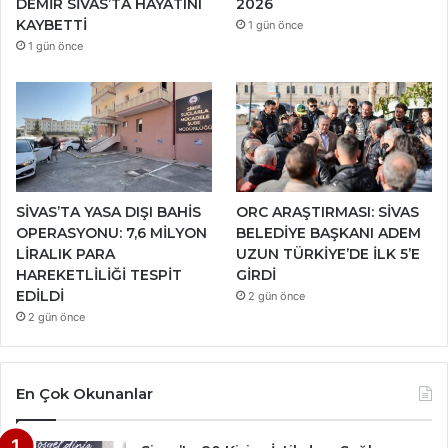
DEMİR SİVAS’TA HAYATINI
2026
KAYBETTİ
1 gün önce
1 gün önce
SİVAS’TA YASA DIŞI BAHİS
ORC ARAŞTIRMASI: SİVAS
OPERASYONU: 7,6 MİLYON
BELEDİYE BAŞKANI ADEM
LİRALIK PARA
UZUN TÜRKİYE’DE İLK 5’E
HAREKETLİLİĞİ TESPİT
GİRDİ
EDİLDİ
2 gün önce
2 gün önce
En Çok Okunanlar