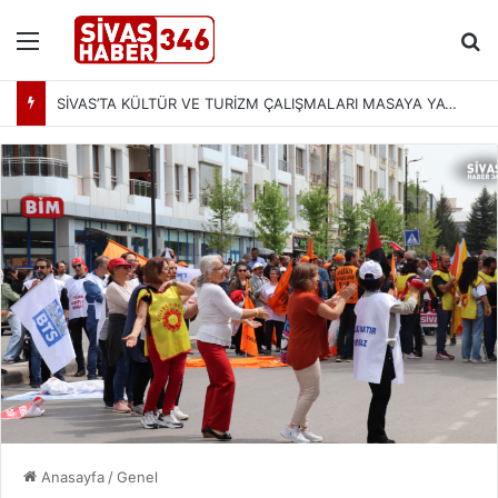
Menü
Ar
SİVAS’TA KÜLTÜR VE TURİZM ÇALIŞMALARI MASAYA YATIRILDI: YENİ PROJELER YOLDA
Anasayfa
/
Genel