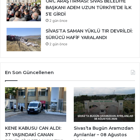
ORC ARAŞTIRMASI: SİVAS BELEDİYE
BAŞKANI ADEM UZUN TÜRKİYE’DE İLK
5’E GİRDİ
2 gün önce
SİVAS’TA SAMAN YÜKLÜ TIR DEVRİLDİ:
SÜRÜCÜ HAFİF YARALANDI
2 gün önce
En Son Güncellenen
KENE KABUSU CAN ALDI:
Sivas’ta Bugün Aramızdan
37 YAŞINDAKİ CANAN
Ayrılanlar – 08 Ağustos