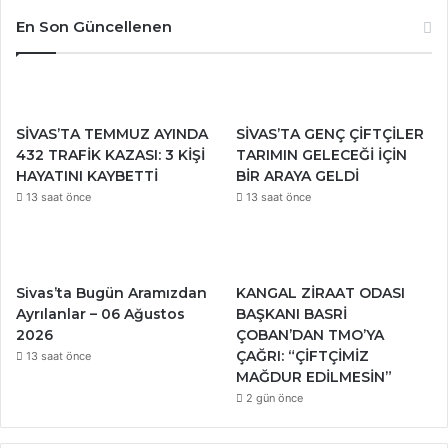
En Son Güncellenen
SİVAS’TA TEMMUZ AYINDA
SİVAS’TA GENÇ ÇİFTÇİLER
432 TRAFİK KAZASI: 3 KİŞİ
TARIMIN GELECEĞİ İÇİN
HAYATINI KAYBETTİ
BİR ARAYA GELDİ
13 saat önce
13 saat önce
Sivas’ta Bugün Aramızdan
KANGAL ZİRAAT ODASI
Ayrılanlar – 06 Ağustos
BAŞKANI BASRİ
2026
ÇOBAN’DAN TMO’YA
ÇAĞRI: “ÇİFTÇİMİZ
13 saat önce
MAĞDUR EDİLMESİN”
2 gün önce