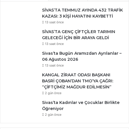
SİVAS’TA TEMMUZ AYINDA 432 TRAFİK
KAZASI: 3 KİŞİ HAYATINI KAYBETTİ
13 saat önce
SİVAS’TA GENÇ ÇİFTÇİLER TARIMIN
GELECEĞİ İÇİN BİR ARAYA GELDİ
13 saat önce
Sivas’ta Bugün Aramızdan Ayrılanlar –
06 Ağustos 2026
13 saat önce
KANGAL ZİRAAT ODASI BAŞKANI
BASRİ ÇOBAN’DAN TMO’YA ÇAĞRI:
“ÇİFTÇİMİZ MAĞDUR EDİLMESİN”
2 gün önce
Sivas’ta Kadınlar ve Çocuklar Birlikte
Öğreniyor
2 gün önce