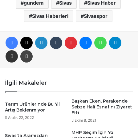
gundem
Sivas
Sivas Haber
Sivas Haberleri
Sivasspor
Facebook
X
LinkedIn
Tumblr
Pinterest
Messenger
WhatsApp
Telegra
E-Posta ile paylaş
Yazdır
İlgili Makaleler
Başkan Eken, Parakende
Tarım Ürünlerinde Bu Yıl
Sebze Hali Esnafını Ziyaret
Artış Beklenmiyor
Etti
Aralık 22, 2022
Ekim 8, 2021
MHP Seçim İçin Yol
Sivas’ta Aramızdan