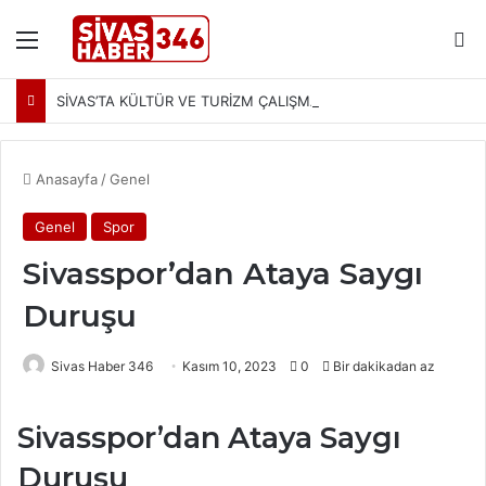
Menü
Ar
SİVAS’TA KÜLTÜR VE TURİZM ÇALIŞMALARI MASAYA YATIRILDI: YENİ PROJELER YOLDA
Anasayfa
/
Genel
Genel
Spor
Sivasspor’dan Ataya Saygı
Duruşu
Sivas Haber 346
Kasım 10, 2023
0
Bir dakikadan az
Sivasspor’dan Ataya Saygı
Duruşu