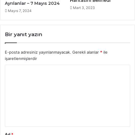
Haritasını Belirledi
Ayrılanlar – 7 Mayıs 2024
Mart 3, 2023
Mayıs 7, 2024
Bir yanıt yazın
E-posta adresiniz yayınlanmayacak.
Gerekli alanlar
*
ile
işaretlenmişlerdir
Y
o
r
u
m
*
Ad
*