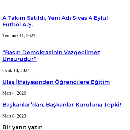
paylaş
A Takım Satıldı, Yeni Adı Sivas 4 Eylül
Futbol A.Ş.
Temmuz 11, 2023
“Basın Demokrasinin Vazgeçilmez
Unsurudur”
Ocak 10, 2024
Ulaş İtfaiyesinden Öğrencilere Eğitim
Mart 4, 2020
Başkanlar’dan, Başkanlar Kuruluna Tepki!
Mart 8, 2023
Bir yanıt yazın