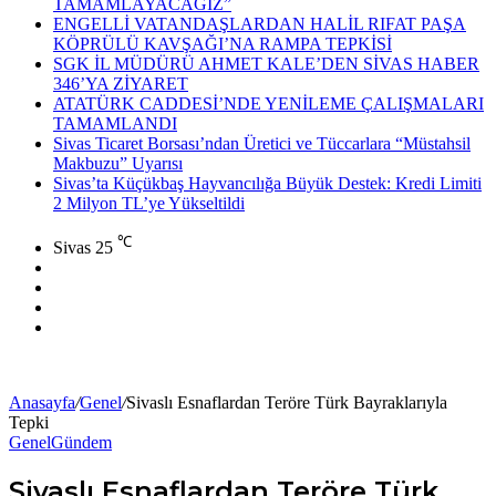
TAMAMLAYACAĞIZ”
ENGELLİ VATANDAŞLARDAN HALİL RIFAT PAŞA
KÖPRÜLÜ KAVŞAĞI’NA RAMPA TEPKİSİ
SGK İL MÜDÜRÜ AHMET KALE’DEN SİVAS HABER
346’YA ZİYARET
ATATÜRK CADDESİ’NDE YENİLEME ÇALIŞMALARI
TAMAMLANDI
Sivas Ticaret Borsası’ndan Üretici ve Tüccarlara “Müstahsil
Makbuzu” Uyarısı
Sivas’ta Küçükbaş Hayvancılığa Büyük Destek: Kredi Limiti
2 Milyon TL’ye Yükseltildi
℃
Sivas
25
Facebook
X
YouTube
Instagram
Anasayfa
/
Genel
/
Sivaslı Esnaflardan Teröre Türk Bayraklarıyla
Tepki
Genel
Gündem
Sivaslı Esnaflardan Teröre Türk