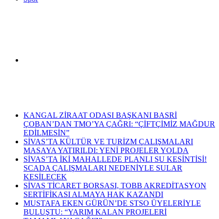
Arama
Son Dakika Haberleri
yap
KANGAL ZİRAAT ODASI BAŞKANI BASRİ
ÇOBAN’DAN TMO’YA ÇAĞRI: “ÇİFTÇİMİZ MAĞDUR
EDİLMESİN”
SİVAS’TA KÜLTÜR VE TURİZM ÇALIŞMALARI
MASAYA YATIRILDI: YENİ PROJELER YOLDA
SİVAS’TA İKİ MAHALLEDE PLANLI SU KESİNTİSİ!
...
SCADA ÇALIŞMALARI NEDENİYLE SULAR
KESİLECEK
SİVAS TİCARET BORSASI, TOBB AKREDİTASYON
SERTİFİKASI ALMAYA HAK KAZANDI
MUSTAFA EKEN GÜRÜN’DE STSO ÜYELERİYLE
BULUŞTU: “YARIM KALAN PROJELERİ