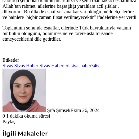
saldırıda şehit olan kahramanlarımıza ve şehit olan taksici esnafımıza
Allah’tan rahmet, ailelerine başsağlığı yaralılara acil şifalar ,
diliyorum. Bu ülkede esnaf ve sanatkar var olduğu müddetçe teröre
ve hainlere hiçbir zaman fırsat verilmeyecektir” ifadelerine yer verdi
Toplantının sonunda esnaflar, ellerinde Türk bayraklarıyla vatanın
bir bütün olduğunu, bölünmesine ve törere asla müsaade
etmeyeceklerini dile getirdiler.
Etiketler
Sivas
Sivas Haber
Sivas Haberleri
sivashaber346
Şifa Şimşek
Ekim 26, 2024
0
1 dakika okuma süresi
Paylaş
Facebook
X
LinkedIn
Tumblr
Pinterest
Messenger
Messenger
WhatsApp
Telegram
E-
Yazdır
Posta
İlgili Makaleler
ile