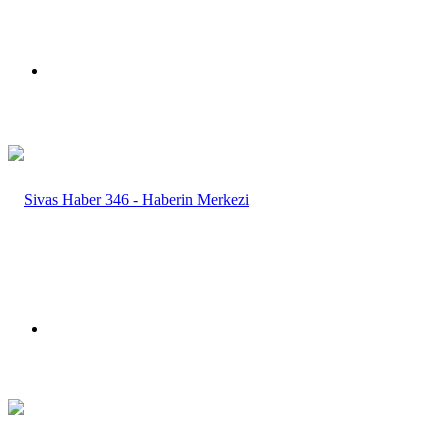
Menü
Arama
yap