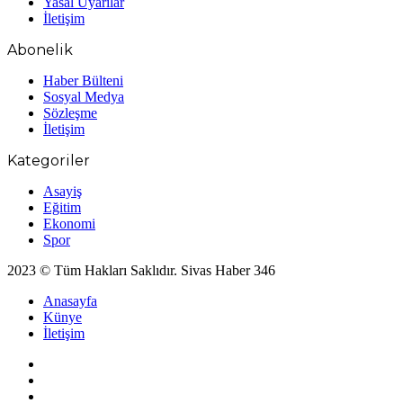
Yasal Uyarılar
İletişim
Abonelik
Haber Bülteni
Sosyal Medya
Sözleşme
İletişim
Kategoriler
Asayiş
Eğitim
Ekonomi
Spor
2023 © Tüm Hakları Saklıdır. Sivas Haber 346
Anasayfa
Künye
İletişim
Facebook
X
YouTube