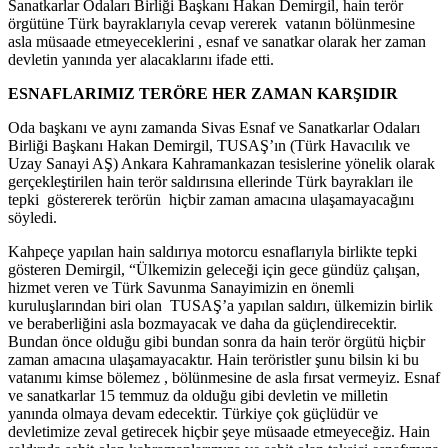
Sanatkarlar Odaları Birliği Başkanı Hakan Demirgil, hain terör
örgütüne Türk bayraklarıyla cevap vererek vatanın bölünmesine
asla müsaade etmeyeceklerini , esnaf ve sanatkar olarak her zaman
devletin yanında yer alacaklarını ifade etti.
ESNAFLARIMIZ TERÖRE HER ZAMAN KARŞIDIR
Oda başkanı ve aynı zamanda Sivas Esnaf ve Sanatkarlar Odaları
Birliği Başkanı Hakan Demirgil, TUSAŞ’ın (Türk Havacılık ve
Uzay Sanayi AŞ) Ankara Kahramankazan tesislerine yönelik olarak
gerçekleştirilen hain terör saldırısına ellerinde Türk bayrakları ile
tepki göstererek terörün hiçbir zaman amacına ulaşamayacağını
söyledi.
Kahpeçe yapılan hain saldırıya motorcu esnaflarıyla birlikte tepki
gösteren Demirgil, “Ülkemizin geleceği için gece gündüz çalışan,
hizmet veren ve Türk Savunma Sanayimizin en önemli
kuruluşlarından biri olan TUSAŞ’a yapılan saldırı, ülkemizin birlik
ve beraberliğini asla bozmayacak ve daha da güçlendirecektir.
Bundan önce olduğu gibi bundan sonra da hain terör örgütü hiçbir
zaman amacına ulaşamayacaktır. Hain teröristler şunu bilsin ki bu
vatanımı kimse bölemez , bölünmesine de asla fırsat vermeyiz. Esnaf
ve sanatkarlar 15 temmuz da olduğu gibi devletin ve milletin
yanında olmaya devam edecektir. Türkiye çok güçlüdür ve
devletimize zeval getirecek hiçbir şeye müsaade etmeyeceğiz. Hain