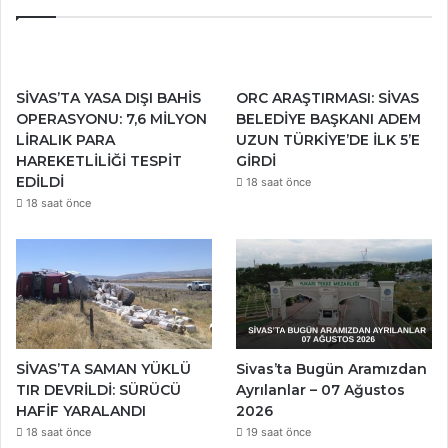
SİVAS’TA YASA DIŞI BAHİS
ORC ARAŞTIRMASI: SİVAS
OPERASYONU: 7,6 MİLYON
BELEDİYE BAŞKANI ADEM
LİRALIK PARA
UZUN TÜRKİYE’DE İLK 5’E
HAREKETLİLİĞİ TESPİT
GİRDİ
EDİLDİ
18 saat önce
18 saat önce
SİVAS’TA SAMAN YÜKLÜ
Sivas’ta Bugün Aramızdan
TIR DEVRİLDİ: SÜRÜCÜ
Ayrılanlar – 07 Ağustos
HAFİF YARALANDI
2026
18 saat önce
19 saat önce