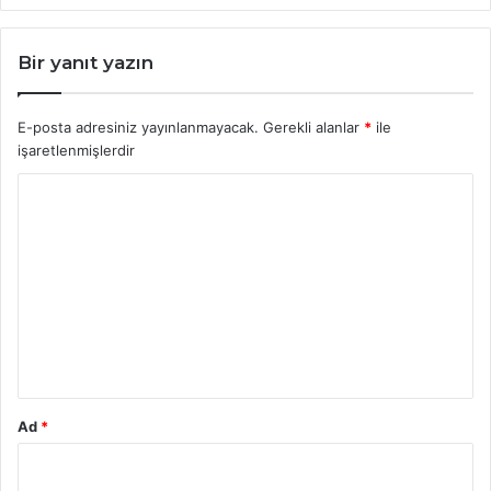
Bir yanıt yazın
E-posta adresiniz yayınlanmayacak.
Gerekli alanlar
*
ile
işaretlenmişlerdir
Y
o
r
u
m
*
Ad
*