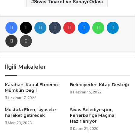
Sivas Ticaret ve Sanayi Odası
Facebook
X
LinkedIn
Tumblr
Pinterest
Messenger
WhatsApp
Telegra
E-Posta ile paylaş
Yazdır
İlgili Makaleler
Karahan: Kabul Etmemiz
Belediyeden Kitap Desteği
Mümkün Değil
Haziran 15, 2022
Haziran 17, 2022
Mustafa Eken, siyasete
Sivas Belediyespor,
hareket getirecek
Fenerbahçe Maçına
Hazırlanıyor
Mart 23, 2023
Kasım 21, 2020