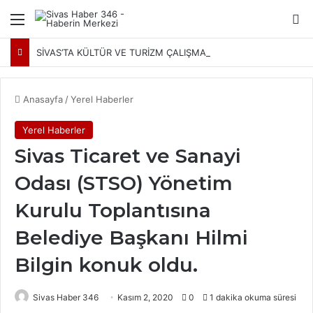
Menü
Ar
SİVAS’TA KÜLTÜR VE TURİZM ÇALIŞMALARI MASAYA YATIRILDI: YENİ PROJELER YOLDA
Anasayfa
/
Yerel Haberler
Yerel Haberler
Sivas Ticaret ve Sanayi
Odası (STSO) Yönetim
Kurulu Toplantısına
Belediye Başkanı Hilmi
Bilgin konuk oldu.
Sivas Haber 346
Kasım 2, 2020
0
1 dakika okuma süresi