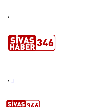
Menü
Arama
yap