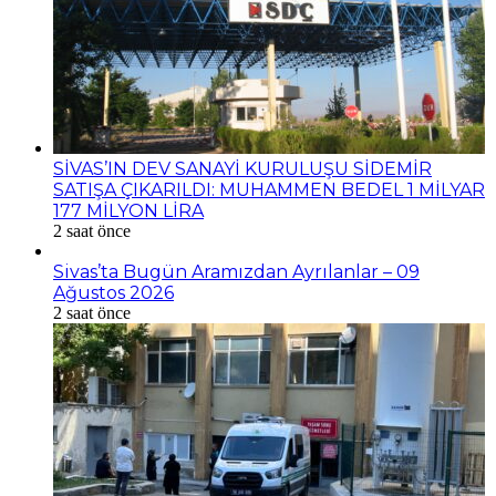
SİVAS’IN DEV SANAYİ KURULUŞU SİDEMİR
SATIŞA ÇIKARILDI: MUHAMMEN BEDEL 1 MİLYAR
177 MİLYON LİRA
2 saat önce
Sivas’ta Bugün Aramızdan Ayrılanlar – 09
Ağustos 2026
2 saat önce