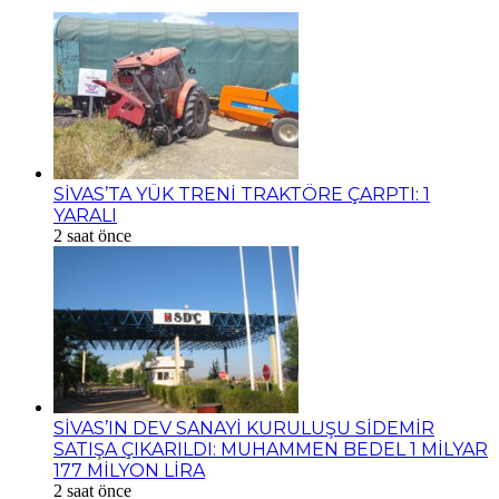
SİVAS’TA YÜK TRENİ TRAKTÖRE ÇARPTI: 1
YARALI
2 saat önce
SİVAS’IN DEV SANAYİ KURULUŞU SİDEMİR
SATIŞA ÇIKARILDI: MUHAMMEN BEDEL 1 MİLYAR
177 MİLYON LİRA
2 saat önce