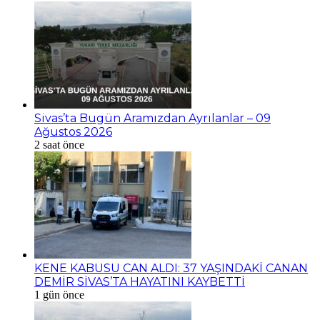
Sivas’ta Bugün Aramızdan Ayrılanlar – 09
Ağustos 2026
2 saat önce
KENE KABUSU CAN ALDI: 37 YAŞINDAKİ CANAN
DEMİR SİVAS’TA HAYATINI KAYBETTİ
1 gün önce