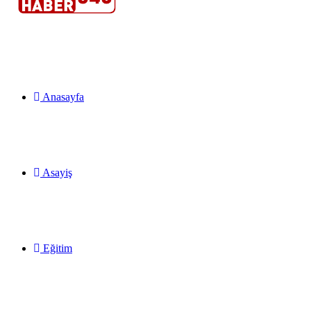
...
Anasayfa
Asayiş
Eğitim