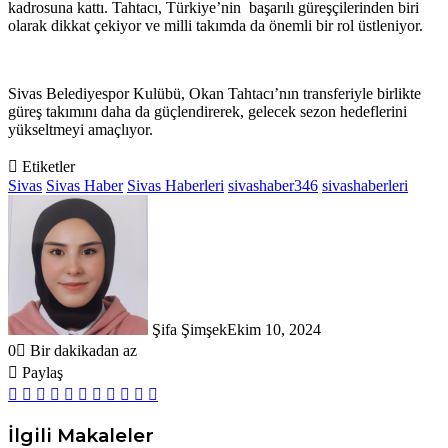
kadrosuna kattı. Tahtacı, Türkiye’nin başarılı güreşçilerinden biri
olarak dikkat çekiyor ve milli takımda da önemli bir rol üstleniyor.
Sivas Belediyespor Kulübü, Okan Tahtacı’nın transferiyle birlikte
güreş takımını daha da güçlendirerek, gelecek sezon hedeflerini
yükseltmeyi amaçlıyor.
Etiketler
Sivas
Sivas Haber
Sivas Haberleri
sivashaber346
sivashaberleri
Şifa Şimşek
Ekim 10, 2024
0
Bir dakikadan az
Paylaş
Facebook
X
LinkedIn
Tumblr
Pinterest
Messenger
Messenger
WhatsApp
Telegram
E-
Yazdır
Posta
ile
İlgili Makaleler
paylaş