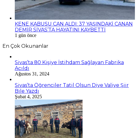
KENE KABUSU CAN ALDI: 37 YAŞINDAKİ CANAN
DEMİR SİVAS’TA HAYATINI KAYBETTİ
1 gün önce
En Çok Okunanlar
Sivas’ta 80 Kişiye İstihdam Sağlayan Fabrika
Açıldı
Ağustos 31, 2024
Sivas’ta Öğrenciler Tatil Olsun Diye Valiye Şiir
Bile Yazdı
Şubat 4, 2025