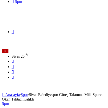
Spor
Arama
℃
Sivas
25
yap
Facebook
X
YouTube
Instagram
...
Anasayfa
/
Spor
/
Sivas Belediyespor Güreş Takımına Milli Sporcu
Okan Tahtacı Katıldı
Spor