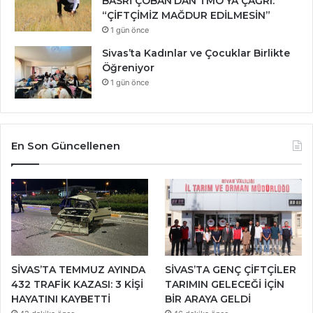
BASRİ ÇOBAN’DAN TMO’YA ÇAĞRI:
“ÇİFTÇİMİZ MAĞDUR EDİLMESİN”
1 gün önce
Sivas’ta Kadınlar ve Çocuklar Birlikte
Öğreniyor
1 gün önce
En Son Güncellenen
SİVAS’TA TEMMUZ AYINDA
SİVAS’TA GENÇ ÇİFTÇİLER
432 TRAFİK KAZASI: 3 KİŞİ
TARIMIN GELECEĞİ İÇİN
HAYATINI KAYBETTİ
BİR ARAYA GELDİ