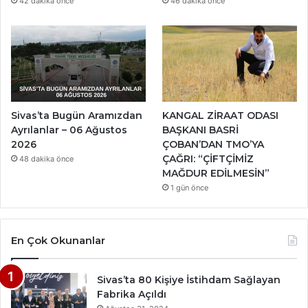
42 dakika önce
46 dakika önce
Sivas’ta Bugün Aramızdan
KANGAL ZİRAAT ODASI
Ayrılanlar – 06 Ağustos
BAŞKANI BASRİ
2026
ÇOBAN’DAN TMO’YA
ÇAĞRI: “ÇİFTÇİMİZ
48 dakika önce
MAĞDUR EDİLMESİN”
1 gün önce
En Çok Okunanlar
Sivas’ta 80 Kişiye İstihdam Sağlayan
Fabrika Açıldı