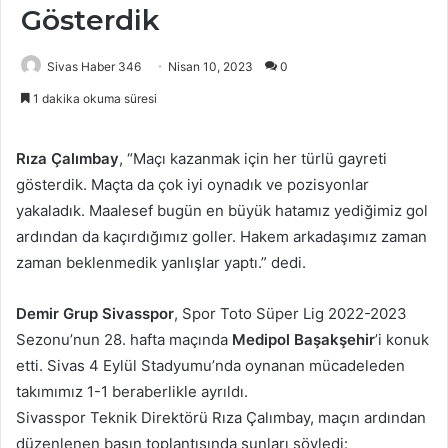
Gösterdik
Sivas Haber 346
Nisan 10, 2023
0
1 dakika okuma süresi
Rıza Çalımbay
, “Maçı kazanmak için her türlü gayreti
gösterdik. Maçta da çok iyi oynadık ve pozisyonlar
yakaladık. Maalesef bugün en büyük hatamız yediğimiz gol
ardından da kaçırdığımız goller. Hakem arkadaşımız zaman
zaman beklenmedik yanlışlar yaptı.” dedi.
Demir Grup Sivasspor
, Spor Toto Süper Lig 2022-2023
Sezonu’nun 28. hafta maçında
Medipol Başakşehir
’i konuk
etti. Sivas 4 Eylül Stadyumu’nda oynanan mücadeleden
takımımız 1-1 beraberlikle ayrıldı.
Sivasspor Teknik Direktörü Rıza Çalımbay, maçın ardından
düzenlenen basın toplantısında şunları söyledi: