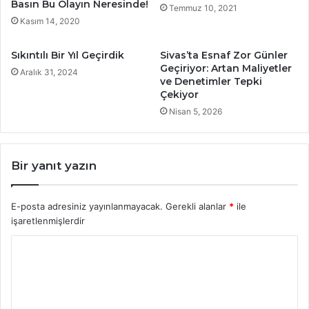
Basın Bu Olayın Neresinde!
Temmuz 10, 2021
Kasım 14, 2020
Sıkıntılı Bir Yıl Geçirdik
Sivas’ta Esnaf Zor Günler
Geçiriyor: Artan Maliyetler
Aralık 31, 2024
ve Denetimler Tepki
Çekiyor
Nisan 5, 2026
Bir yanıt yazın
E-posta adresiniz yayınlanmayacak.
Gerekli alanlar
*
ile
işaretlenmişlerdir
Y
o
r
u