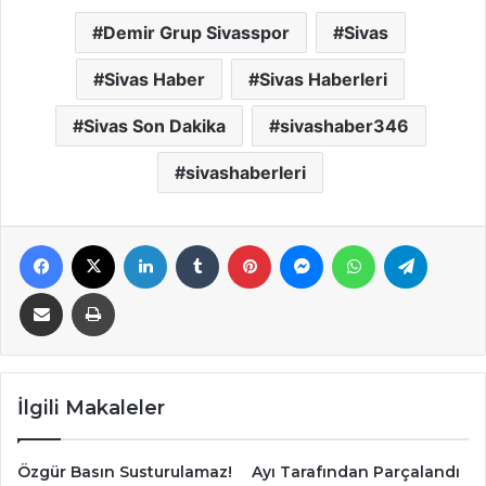
Demir Grup Sivasspor
Sivas
Sivas Haber
Sivas Haberleri
Sivas Son Dakika
sivashaber346
sivashaberleri
Facebook
X
LinkedIn
Tumblr
Pinterest
Messenger
WhatsApp
Telegra
E-Posta ile paylaş
Yazdır
İlgili Makaleler
Özgür Basın Susturulamaz!
Ayı Tarafından Parçalandı