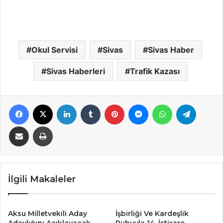
Okul Servisi
Sivas
Sivas Haber
Sivas Haberleri
Trafik Kazası
Facebook
X
LinkedIn
Tumblr
Pinterest
Messenger
WhatsApp
Telegra
E-Posta ile paylaş
Yazdır
İlgili Makaleler
Aksu Milletvekili Aday
İşbirliği Ve Kardeşlik