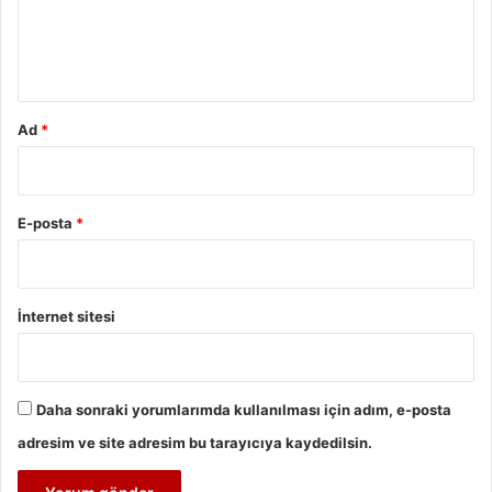
m
*
Ad
*
E-posta
*
İnternet sitesi
Daha sonraki yorumlarımda kullanılması için adım, e-posta
adresim ve site adresim bu tarayıcıya kaydedilsin.