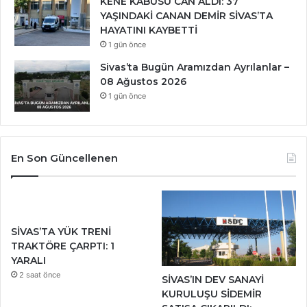
KENE KABUSU CAN ALDI: 37
YAŞINDAKİ CANAN DEMİR SİVAS’TA
HAYATINI KAYBETTİ
1 gün önce
Sivas’ta Bugün Aramızdan Ayrılanlar –
08 Ağustos 2026
1 gün önce
En Son Güncellenen
SİVAS’TA YÜK TRENİ
TRAKTÖRE ÇARPTI: 1
YARALI
2 saat önce
SİVAS’IN DEV SANAYİ
KURULUŞU SİDEMİR