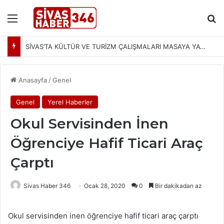
Menü
Ar
SİVAS’TA KÜLTÜR VE TURİZM ÇALIŞMALARI MASAYA YATIRILDI: YENİ PROJELER YOLDA
Anasayfa
/
Genel
Genel
Yerel Haberler
Okul Servisinden İnen
Öğrenciye Hafif Ticari Araç
Çarptı
Sivas Haber 346
Ocak 28, 2020
0
Bir dakikadan az
Okul servisinden inen öğrenciye hafif ticari araç çarptı