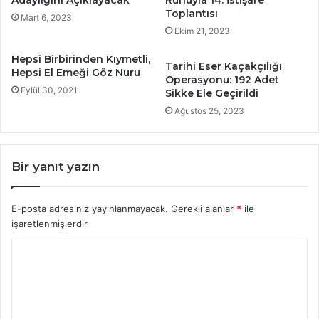
Adaylığını Açıklayacak
Ruhuyla 14. İstişare
Toplantısı
Mart 6, 2023
Ekim 21, 2023
Hepsi Birbirinden Kıymetli,
Tarihi Eser Kaçakçılığı
Hepsi El Emeği Göz Nuru
Operasyonu: 192 Adet
Eylül 30, 2021
Sikke Ele Geçirildi
Ağustos 25, 2023
Bir yanıt yazın
E-posta adresiniz yayınlanmayacak.
Gerekli alanlar
*
ile
işaretlenmişlerdir
Y
o
r
u