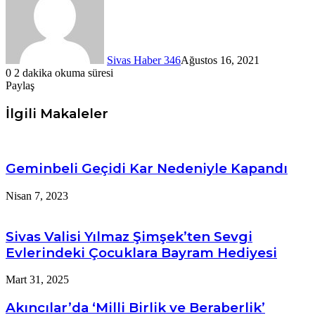
Sivas Haber 346
Ağustos 16, 2021
0
2 dakika okuma süresi
Paylaş
Facebook
X
LinkedIn
Tumblr
Pinterest
Messenger
Messenger
WhatsApp
Telegram
E-
Yazdır
Posta
İlgili Makaleler
ile
paylaş
Geminbeli Geçidi Kar Nedeniyle Kapandı
Nisan 7, 2023
Sivas Valisi Yılmaz Şimşek’ten Sevgi
Evlerindeki Çocuklara Bayram Hediyesi
Mart 31, 2025
Akıncılar’da ‘Milli Birlik ve Beraberlik’