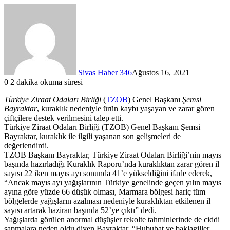
Sivas Haber 346
Ağustos 16, 2021
0
2 dakika okuma süresi
Türkiye Ziraat Odaları Birliği
(
TZOB
) Genel Başkanı
Şemsi
Bayraktar
, kuraklık nedeniyle ürün kaybı yaşayan ve zarar gören
çiftçilere destek verilmesini talep etti.
Türkiye Ziraat Odaları Birliği (TZOB) Genel Başkanı Şemsi
Bayraktar, kuraklık ile ilgili yaşanan son gelişmeleri de
değerlendirdi.
TZOB Başkanı Bayraktar, Türkiye Ziraat Odaları Birliği’nin mayıs
başında hazırladığı Kuraklık Raporu’nda kuraklıktan zarar gören il
sayısı 22 iken mayıs ayı sonunda 41’e yükseldiğini ifade ederek,
“Ancak mayıs ayı yağışlarının Türkiye genelinde geçen yılın mayıs
ayına göre yüzde 66 düşük olması, Marmara bölgesi hariç tüm
bölgelerde yağışların azalması nedeniyle kuraklıktan etkilenen il
sayısı artarak haziran başında 52’ye çıktı” dedi.
Yağışlarda görülen anormal düşüşler rekolte tahminlerinde de ciddi
sapmalara neden oldu diyen Bayraktar, “Hububat ve baklagiller