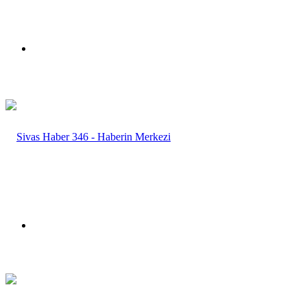
Menü
Arama
yap