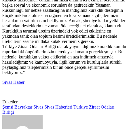
başka sosyal ve ekonomik sorunları da getirecektir. Yaşanan
küskünlüğü bir nebze azaltacağına inandığımız kuraklık desteğinin
küçük miktarda olmasına rağmen en kısa zamanda çiftçilerimizin
hesaplarına yatırılmasını bekliyoruz. Ancak, şimdiye kadar yetkililer
tarafından desteklerin ne zaman ödeneceği net olarak açıklanmadı.
Kuraklığın tarımsal üretim üzerindeki yok edici etkilerine en
yakından tanık olan toplum kesimi üreticilerimizdir. Bu nedenle
üreticilerin sesine mutlaka kulak vermemiz gerekir.
Türkiye Ziraat Odaları Birliği olarak yayınladığımız kuraklık konulu
raporlardaki öngörülerimizin neredeyse tamamı gerçekleşmiştir. Bu
nedenle, kuraklığın yakıcı etkilerini en aza indirmek amacıyla
hazırladığımız ve kamuoyuyla, ilgili kurum ve kuruluşlarla sürekli
paylaştığımız taleplerimizin bir an önce gerçekleştirilmesini
bekliyoruz.”
Sivas Haber
Etiketler
Şemsi Bayraktar
Sivas
Sivas Haberleri
Türkiye Ziraat Odaları
Birliği