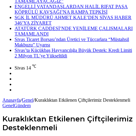
TAMAMLAYACAĞIZ”
ENGELLİ VATANDAŞLARDAN HALİL RIFAT PAŞA
KÖPRÜLÜ KAVŞAĞI’NA RAMPA TEPKİSİ
SGK İL MÜDÜRÜ AHMET KALE’DEN SİVAS HABER
346’YA ZİYARET
ATATÜRK CADDESİ’NDE YENİLEME ÇALIŞMALARI
TAMAMLANDI
Sivas Ticaret Borsası’ndan Üretici ve Tüccarlara “Müstahsil
Makbuzu” Uyarısı
Sivas’ta Küçükbaş Hayvancılığa Büyük Destek: Kredi Limiti
2 Milyon TL’ye Yükseltildi
℃
Sivas
14
Facebook
X
YouTube
Instagram
Anasayfa
/
Genel
/
Kuraklıktan Etkilenen Çiftçilerimiz Desteklenmeli
Genel
Gündem
Kuraklıktan Etkilenen Çiftçilerimiz
Desteklenmeli