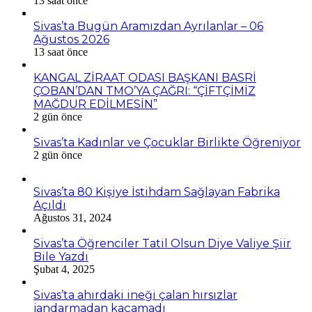
13 saat önce
Sivas’ta Bugün Aramızdan Ayrılanlar – 06
Ağustos 2026
13 saat önce
KANGAL ZİRAAT ODASI BAŞKANI BASRİ
ÇOBAN’DAN TMO’YA ÇAĞRI: “ÇİFTÇİMİZ
MAĞDUR EDİLMESİN”
2 gün önce
Sivas’ta Kadınlar ve Çocuklar Birlikte Öğreniyor
2 gün önce
Sivas’ta 80 Kişiye İstihdam Sağlayan Fabrika
Açıldı
Ağustos 31, 2024
Sivas’ta Öğrenciler Tatil Olsun Diye Valiye Şiir
Bile Yazdı
Şubat 4, 2025
Sivas’ta ahırdaki ineği çalan hırsızlar
jandarmadan kaçamadı