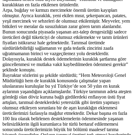
kuraklıktan en fazla etkilenen ürünlerdir.
Arpa, buğday ve kırmızı mercimekte önemli üretim kayıpları
olmuştur. Ayrıca kuraklık, yeni ekilen mısır, şekerpancarı, patates,
yeşil mercimek ve sebzeleri de olumsuz etkilemiştir. Meyveler, yem
bitkileri ve meralar da susuzluktan zarar gören tarım alanlarıdır.
Bunun sonucunda piyasada yaşanan arz-talep dengesizliği sadece
üreticileri değil tüketiciyi de olumsuz etkilemekte ve tarım ürünleri
fiyatları istikrarsız hale gelmektedir. Tarımsal üretimde
sürdürülebilirliği sağlamanın ve gıda tedarik zincirini zaafa
uğratmamanın birinci ve vazgeçilemez yolu desteklerdir.
Dolayısıyla, kuraklık destek ödemelerinin kuraklık şartlarına göre
güncellenmesi ve mutlaka vakit kaybedilmeden ödenmesi gerekir”
şeklinde konuştu.
Bayraktar sözlerini şu şekilde sürdürdü; “Hem Meteoroloji Genel
Müdürlüğü hem de kuraklık konusunda çalışmalar yapan
uluslararası kuruluşlar bu yıl Türkiye’de son 50 yılın en kurak
aylarının yaşandığını açıklamışlardır. Türkiye tarımının adeta ateşten
gömleği olan döviz kuruna bağlı girdilerdeki enflasyon üstü fiyat
artışları, tarımsal desteklerdeki yetersizlik gibi üretim yapmayı
olumsuz etkileyen sorunlara bir de aşırı kuraklığın eklenmesi
üreticilerimizi fazlasıyla mağdur etmektedir. Dekar başına en fazla
100 lira olarak belirlenen desteklemelerin ödenmesinde yaşanan
belirsizliklerin ilgili kurumlarca bir türlü bertaraf edilememesi
sonucunda üreticilerimizin büyük bir bölümü maalesef tarıma
küsmek üzeredirler. Onların tarımsal üretimi terk etmesi beraberinde