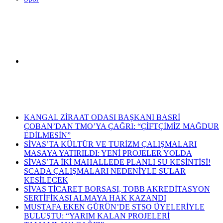
Arama
Son Dakika Haberleri
yap
KANGAL ZİRAAT ODASI BAŞKANI BASRİ
ÇOBAN’DAN TMO’YA ÇAĞRI: “ÇİFTÇİMİZ MAĞDUR
EDİLMESİN”
SİVAS’TA KÜLTÜR VE TURİZM ÇALIŞMALARI
MASAYA YATIRILDI: YENİ PROJELER YOLDA
SİVAS’TA İKİ MAHALLEDE PLANLI SU KESİNTİSİ!
...
SCADA ÇALIŞMALARI NEDENİYLE SULAR
KESİLECEK
SİVAS TİCARET BORSASI, TOBB AKREDİTASYON
SERTİFİKASI ALMAYA HAK KAZANDI
MUSTAFA EKEN GÜRÜN’DE STSO ÜYELERİYLE
BULUŞTU: “YARIM KALAN PROJELERİ