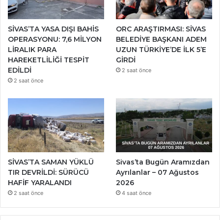
SİVAS’TA YASA DIŞI BAHİS
ORC ARAŞTIRMASI: SİVAS
OPERASYONU: 7,6 MİLYON
BELEDİYE BAŞKANI ADEM
LİRALIK PARA
UZUN TÜRKİYE’DE İLK 5’E
HAREKETLİLİĞİ TESPİT
GİRDİ
EDİLDİ
2 saat önce
2 saat önce
SİVAS’TA SAMAN YÜKLÜ
Sivas’ta Bugün Aramızdan
TIR DEVRİLDİ: SÜRÜCÜ
Ayrılanlar – 07 Ağustos
HAFİF YARALANDI
2026
2 saat önce
4 saat önce