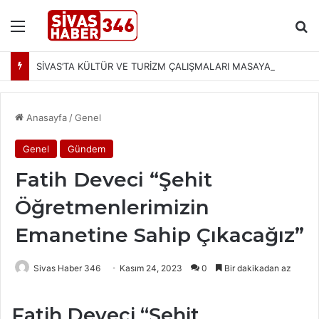
Menü
Ar
SİVAS’TA KÜLTÜR VE TURİZM ÇALIŞMALARI MASAYA YATIRILDI: YENİ PROJELER YOLDA
Anasayfa
/
Genel
Genel
Gündem
Fatih Deveci “Şehit
Öğretmenlerimizin
Emanetine Sahip Çıkacağız”
Sivas Haber 346
Kasım 24, 2023
0
Bir dakikadan az
Fatih Deveci “Şehit