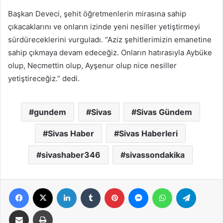
Başkan Deveci, şehit öğretmenlerin mirasına sahip
çıkacaklarını ve onların izinde yeni nesiller yetiştirmeyi
sürdüreceklerini vurguladı. “Aziz şehitlerimizin emanetine
sahip çıkmaya devam edeceğiz. Onların hatırasıyla Aybüke
olup, Necmettin olup, Ayşenur olup nice nesiller
yetiştireceğiz.” dedi.
gundem
Sivas
Sivas Gündem
Sivas Haber
Sivas Haberleri
sivashaber346
sivassondakika
Facebook
X
LinkedIn
Tumblr
Pinterest
Messenger
WhatsApp
Telegra
E-Posta ile paylaş
Yazdır