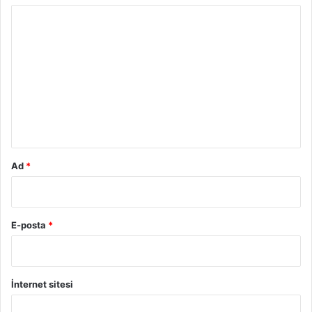
Y
o
r
u
m
*
Ad
*
E-posta
*
İnternet sitesi