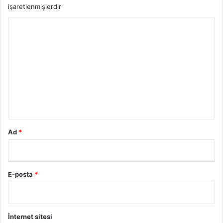
işaretlenmişlerdir
Y
o
r
u
m
*
Ad
*
E-posta
*
İnternet sitesi