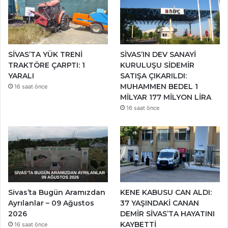
SİVAS’TA YÜK TRENİ
SİVAS’IN DEV SANAYİ
TRAKTÖRE ÇARPTI: 1
KURULUŞU SİDEMİR
YARALI
SATIŞA ÇIKARILDI:
MUHAMMEN BEDEL 1
16 saat önce
MİLYAR 177 MİLYON LİRA
16 saat önce
Sivas’ta Bugün Aramızdan
KENE KABUSU CAN ALDI:
Ayrılanlar – 09 Ağustos
37 YAŞINDAKİ CANAN
2026
DEMİR SİVAS’TA HAYATINI
KAYBETTİ
16 saat önce