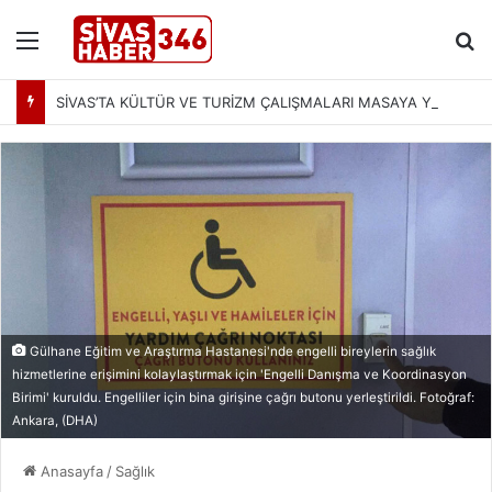
Menü
Ar
SİVAS’TA KÜLTÜR VE TURİZM ÇALIŞMALARI MASAYA YATIRILDI: YENİ PROJELER YOLDA
Gülhane Eğitim ve Araştırma Hastanesi'nde engelli bireylerin sağlık
hizmetlerine erişimini kolaylaştırmak için 'Engelli Danışma ve Koordinasyon
Birimi' kuruldu. Engelliler için bina girişine çağrı butonu yerleştirildi. Fotoğraf:
Ankara, (DHA)
Anasayfa
/
Sağlık