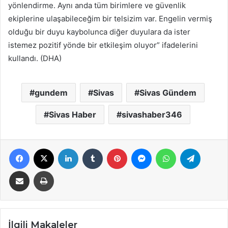
yönlendirme. Aynı anda tüm birimlere ve güvenlik
ekiplerine ulaşabileceğim bir telsizim var. Engelin vermiş
olduğu bir duyu kaybolunca diğer duyulara da ister
istemez pozitif yönde bir etkileşim oluyor” ifadelerini
kullandı. (DHA)
gundem
Sivas
Sivas Gündem
Sivas Haber
sivashaber346
Facebook
X
LinkedIn
Tumblr
Pinterest
Messenger
WhatsApp
Telegra
E-Posta ile paylaş
Yazdır
İlgili Makaleler