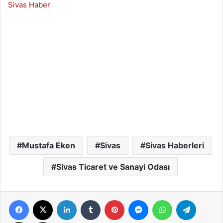
Sivas Haber
Mustafa Eken
Sivas
Sivas Haberleri
Sivas Ticaret ve Sanayi Odası
Facebook
X
LinkedIn
Tumblr
Pinterest
Messenger
WhatsApp
Telegra
E-Posta ile paylaş
Yazdır