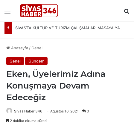
Menü
Ar
SİVAS’TA KÜLTÜR VE TURİZM ÇALIŞMALARI MASAYA YATIRILDI: YENİ PROJELER YOLDA
Anasayfa
/
Genel
Genel
Gündem
Eken, Üyelerimiz Adına
Konuşmaya Devam
Edeceğiz
Sivas Haber 346
Ağustos 16, 2021
0
2 dakika okuma süresi