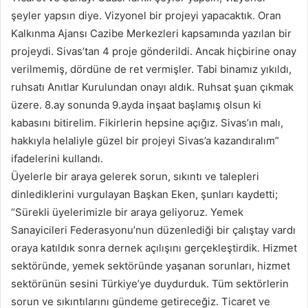
şeyler yapsın diye. Vizyonel bir projeyi yapacaktık. Oran
Kalkınma Ajansı Cazibe Merkezleri kapsamında yazılan bir
projeydi. Sivas’tan 4 proje gönderildi. Ancak hiçbirine onay
verilmemiş, dördüne de ret vermişler. Tabi binamız yıkıldı,
ruhsatı Anıtlar Kurulundan onayı aldık. Ruhsat şuan çıkmak
üzere. 8.ay sonunda 9.ayda inşaat başlamış olsun ki
kabasını bitirelim. Fikirlerin hepsine açığız. Sivas’ın malı,
hakkıyla helaliyle güzel bir projeyi Sivas’a kazandıralım”
ifadelerini kullandı.
Üyelerle bir araya gelerek sorun, sıkıntı ve talepleri
dinlediklerini vurgulayan Başkan Eken, şunları kaydetti;
“Sürekli üyelerimizle bir araya geliyoruz. Yemek
Sanayicileri Federasyonu’nun düzenlediği bir çalıştay vardı
oraya katıldık sonra dernek açılışını gerçekleştirdik. Hizmet
sektöründe, yemek sektöründe yaşanan sorunları, hizmet
sektörünün sesini Türkiye’ye duydurduk. Tüm sektörlerin
sorun ve sıkıntılarını gündeme getireceğiz. Ticaret ve