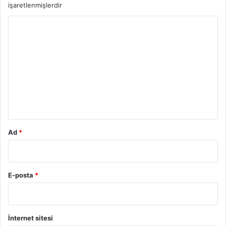
işaretlenmişlerdir
Y
o
r
u
m
*
Ad
*
E-posta
*
İnternet sitesi