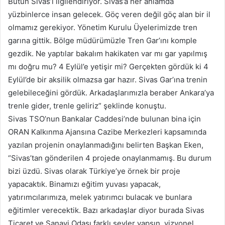
Bütün Sivas’ı ilgilendiriyor. Sivas’a her anlamda
yüzbinlerce insan gelecek. Göç veren değil göç alan bir il
olmamız gerekiyor. Yönetim Kurulu Üyelerimizde tren
garına gittik. Bölge müdürümüzle Tren Gar’ını komple
gezdik. Ne yaptılar bakalım hakikaten var mı gar yapılmış
mı doğru mu? 4 Eylül’e yetişir mi? Gerçekten gördük ki 4
Eylül’de bir aksilik olmazsa gar hazır. Sivas Gar’ına trenin
gelebileceğini gördük. Arkadaşlarımızla beraber Ankara’ya
trenle gider, trenle geliriz” şeklinde konuştu.
Sivas TSO’nun Bankalar Caddesi’nde bulunan bina için
ORAN Kalkınma Ajansına Cazibe Merkezleri kapsamında
yazılan projenin onaylanmadığını belirten Başkan Eken,
“Sivas’tan gönderilen 4 projede onaylanmamış. Bu durum
bizi üzdü. Sivas olarak Türkiye’ye örnek bir proje
yapacaktık. Binamızı eğitim yuvası yapacak,
yatırımcılarımıza, melek yatırımcı bulacak ve bunlara
eğitimler verecektik. Bazı arkadaşlar diyor burada Sivas
Ticaret ve Sanayi Odası farklı şeyler yapsın, vizyonel