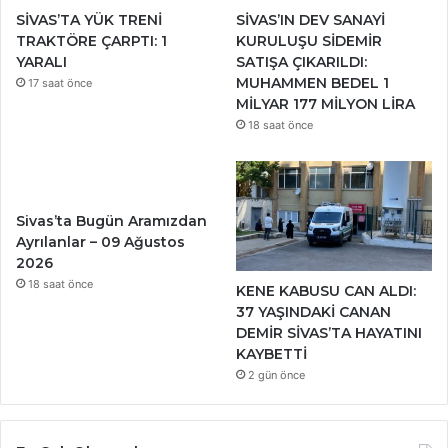
SİVAS’TA YÜK TRENİ
SİVAS’IN DEV SANAYİ
TRAKTÖRE ÇARPTI: 1
KURULUŞU SİDEMİR
YARALI
SATIŞA ÇIKARILDI:
MUHAMMEN BEDEL 1
17 saat önce
MİLYAR 177 MİLYON LİRA
18 saat önce
Sivas’ta Bugün Aramızdan
Ayrılanlar – 09 Ağustos
2026
18 saat önce
KENE KABUSU CAN ALDI:
37 YAŞINDAKİ CANAN
DEMİR SİVAS’TA HAYATINI
KAYBETTİ
2 gün önce