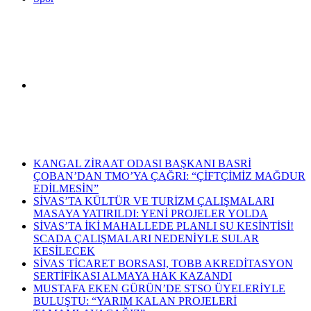
Arama
Son Dakika Haberleri
yap
KANGAL ZİRAAT ODASI BAŞKANI BASRİ
ÇOBAN’DAN TMO’YA ÇAĞRI: “ÇİFTÇİMİZ MAĞDUR
EDİLMESİN”
SİVAS’TA KÜLTÜR VE TURİZM ÇALIŞMALARI
MASAYA YATIRILDI: YENİ PROJELER YOLDA
SİVAS’TA İKİ MAHALLEDE PLANLI SU KESİNTİSİ!
...
SCADA ÇALIŞMALARI NEDENİYLE SULAR
KESİLECEK
SİVAS TİCARET BORSASI, TOBB AKREDİTASYON
SERTİFİKASI ALMAYA HAK KAZANDI
MUSTAFA EKEN GÜRÜN’DE STSO ÜYELERİYLE
BULUŞTU: “YARIM KALAN PROJELERİ