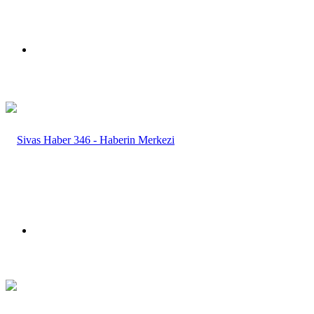
Menü
Arama
yap