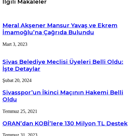
Posta
İlgili Makaleler
ile
paylaş
Meral Akşener Mansur Yavaş ve Ekrem
İmamoğlu’na Çağrıda Bulundu
Mart 3, 2023
Sivas Belediye Meclisi Üyeleri Belli Oldu:
İşte Detaylar
Şubat 20, 2024
Sivasspor’un İkinci Maçının Hakemi Belli
Oldu
Temmuz 25, 2021
ORAN’dan KOBİ’lere 130 Milyon TL Destek
Temmuz 31, 2023