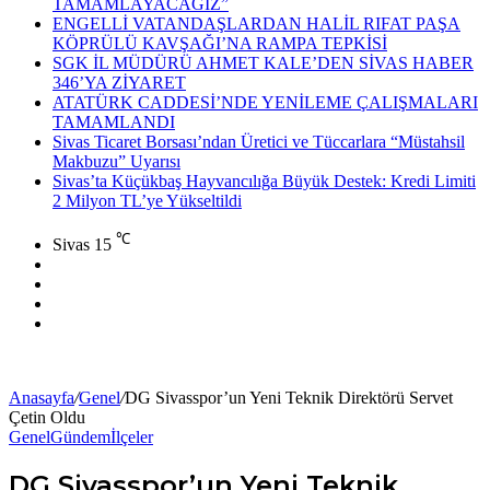
TAMAMLAYACAĞIZ”
ENGELLİ VATANDAŞLARDAN HALİL RIFAT PAŞA
KÖPRÜLÜ KAVŞAĞI’NA RAMPA TEPKİSİ
SGK İL MÜDÜRÜ AHMET KALE’DEN SİVAS HABER
346’YA ZİYARET
ATATÜRK CADDESİ’NDE YENİLEME ÇALIŞMALARI
TAMAMLANDI
Sivas Ticaret Borsası’ndan Üretici ve Tüccarlara “Müstahsil
Makbuzu” Uyarısı
Sivas’ta Küçükbaş Hayvancılığa Büyük Destek: Kredi Limiti
2 Milyon TL’ye Yükseltildi
℃
Sivas
15
Facebook
X
YouTube
Instagram
Anasayfa
/
Genel
/
DG Sivasspor’un Yeni Teknik Direktörü Servet
Çetin Oldu
Genel
Gündem
İlçeler
DG Sivasspor’un Yeni Teknik