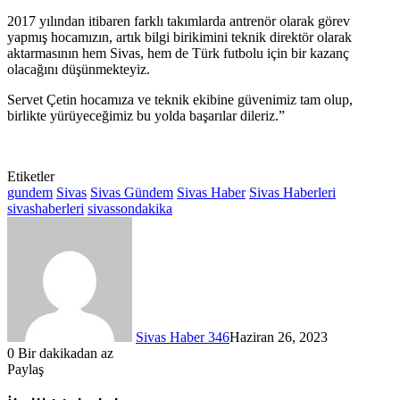
2017 yılından itibaren farklı takımlarda antrenör olarak görev
yapmış hocamızın, artık bilgi birikimini teknik direktör olarak
aktarmasının hem Sivas, hem de Türk futbolu için bir kazanç
olacağını düşünmekteyiz.
Servet Çetin hocamıza ve teknik ekibine güvenimiz tam olup,
birlikte yürüyeceğimiz bu yolda başarılar dileriz.”
Etiketler
gundem
Sivas
Sivas Gündem
Sivas Haber
Sivas Haberleri
sivashaberleri
sivassondakika
Sivas Haber 346
Haziran 26, 2023
0
Bir dakikadan az
Paylaş
Facebook
X
LinkedIn
Tumblr
Pinterest
Messenger
Messenger
WhatsApp
Telegram
E-
Yazdır