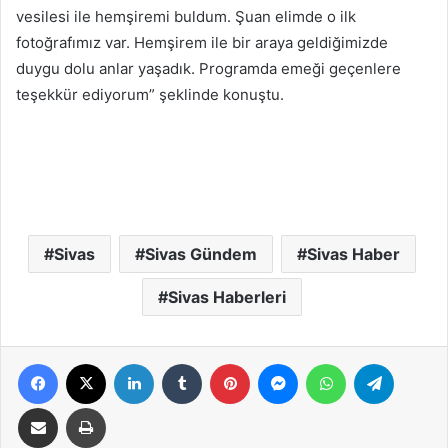
vesilesi ile hemşiremi buldum. Şuan elimde o ilk
fotoğrafımız var. Hemşirem ile bir araya geldiğimizde
duygu dolu anlar yaşadık. Programda emeği geçenlere
teşekkür ediyorum” şeklinde konuştu.
Sivas
Sivas Gündem
Sivas Haber
Sivas Haberleri
Facebook
X
LinkedIn
Tumblr
Pinterest
Messenger
WhatsApp
Telegra
E-Posta ile paylaş
Yazdır