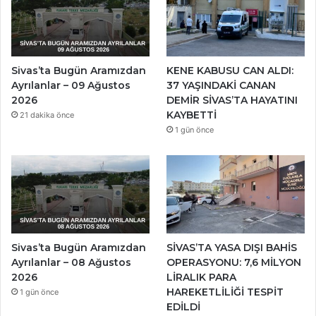
Sivas’ta Bugün Aramızdan
KENE KABUSU CAN ALDI:
Ayrılanlar – 09 Ağustos
37 YAŞINDAKİ CANAN
2026
DEMİR SİVAS’TA HAYATINI
KAYBETTİ
21 dakika önce
1 gün önce
Sivas’ta Bugün Aramızdan
SİVAS’TA YASA DIŞI BAHİS
Ayrılanlar – 08 Ağustos
OPERASYONU: 7,6 MİLYON
2026
LİRALIK PARA
HAREKETLİLİĞİ TESPİT
1 gün önce
EDİLDİ