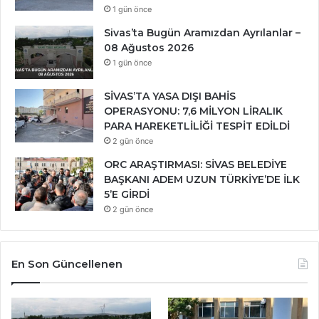
1 gün önce
Sivas’ta Bugün Aramızdan Ayrılanlar –
08 Ağustos 2026
1 gün önce
SİVAS’TA YASA DIŞI BAHİS
OPERASYONU: 7,6 MİLYON LİRALIK
PARA HAREKETLİLİĞİ TESPİT EDİLDİ
2 gün önce
ORC ARAŞTIRMASI: SİVAS BELEDİYE
BAŞKANI ADEM UZUN TÜRKİYE’DE İLK
5’E GİRDİ
2 gün önce
En Son Güncellenen