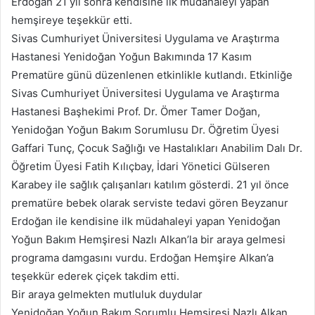
Erdoğan 21 yıl sonra kendisine ilk müdahaleyi yapan
hemşireye teşekkür etti.
Sivas Cumhuriyet Üniversitesi Uygulama ve Araştırma
Hastanesi Yenidoğan Yoğun Bakımında 17 Kasım
Prematüre günü düzenlenen etkinlikle kutlandı. Etkinliğe
Sivas Cumhuriyet Üniversitesi Uygulama ve Araştırma
Hastanesi Başhekimi Prof. Dr. Ömer Tamer Doğan,
Yenidoğan Yoğun Bakım Sorumlusu Dr. Öğretim Üyesi
Gaffari Tunç, Çocuk Sağlığı ve Hastalıkları Anabilim Dalı Dr.
Öğretim Üyesi Fatih Kılıçbay, İdari Yönetici Gülseren
Karabey ile sağlık çalışanları katılım gösterdi. 21 yıl önce
prematüre bebek olarak serviste tedavi gören Beyzanur
Erdoğan ile kendisine ilk müdahaleyi yapan Yenidoğan
Yoğun Bakım Hemşiresi Nazlı Alkan’la bir araya gelmesi
programa damgasını vurdu. Erdoğan Hemşire Alkan’a
teşekkür ederek çiçek takdim etti.
Bir araya gelmekten mutluluk duydular
Yenidoğan Yoğun Bakım Sorumlu Hemşiresi Nazlı Alkan,