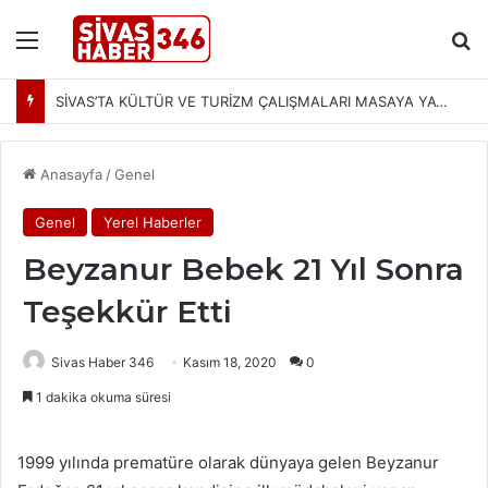
Menü
Ar
SİVAS’TA KÜLTÜR VE TURİZM ÇALIŞMALARI MASAYA YATIRILDI: YENİ PROJELER YOLDA
Anasayfa
/
Genel
Genel
Yerel Haberler
Beyzanur Bebek 21 Yıl Sonra
Teşekkür Etti
Sivas Haber 346
Kasım 18, 2020
0
1 dakika okuma süresi
1999 yılında prematüre olarak dünyaya gelen Beyzanur