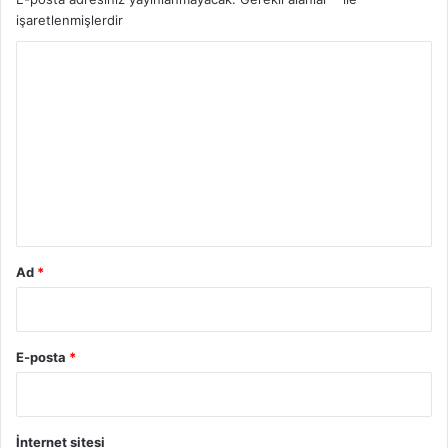
işaretlenmişlerdir
Y
o
r
u
m
*
Ad
*
E-posta
*
İnternet sitesi